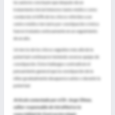
los autores concluyen que después de un
tratamiento inicial intensivo tanto médico como
conductal, el 60% de los chicos referidos a un
centro médico terciario por constipación crónica
fueron tratados exitosamente en un seguimiento
de un año.
Un tercio de los chicos seguidos más allá de la
pubertad continuaron teniendo severas quejas de
constipación. Estos hallazgos contradicen el
pensamiento general que la constipación de la
niñez gradualmente desaparece antes o durante la
pubertad.
Artículo comentado por el Dr. Jorge Olmos,
editor responsable de IntraMed en la
especialidad de Gastroenterología.