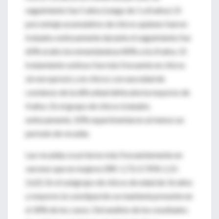
seguimiento fue 5 años (rango de 1 a 8 años). El
porcentaje acumulativo de chicos quienes fueron
tratados exitosamente durante el seguimiento fue
60% al año incrementándose 80% a los 8 años. El
tratamiento exitoso fue más frecuente en chicos
sin encopresis y en chicos con una edad de
comienzo de la dificultad defecatoria mayores de
4 años. En el grupo de chicos tratados
exitosamente, 50% experimentaron al menos un
período de recaída.
Las recaídas ocurrieron más frecuentemente en
varones que en mujeres (RR: 1,73; IC95% 1,15-
2,62). En el subgrupo de chicos de edad de 16 años
y mayores la constipación se mantenía presente en
el 30% de los casos. Del análisis de los resultados