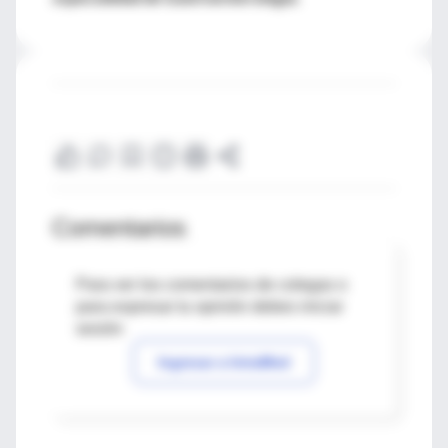
Comentarios
Para ver los comentarios de colegas o
para expresar tu opinión debes iniciar
sesión
Ingresar a IntraMed