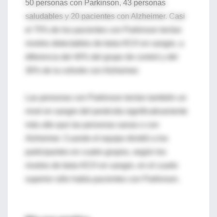
50 personas con Parkinson, 43 personas
saludables y 20 pacientes con Alzheimer. Casi
el 75% de los pacientes con Parkinson tenían
niveles detectables de beta-HCH en sangre, a
diferencia del 40% del grupo de control y del
30% de la cohorte con Alzheimer.
Las personas con Parkinson tenían también un
nivel en sangre del pesticida significativamente
más alto que las personas sanas o con
Alzheimer. Cuando el equipo dividió a los
participantes en cuatro grupos, según los
niveles de beta-HCH en sangre, en el cuarto
superior sólo había pacientes con Parkinson.