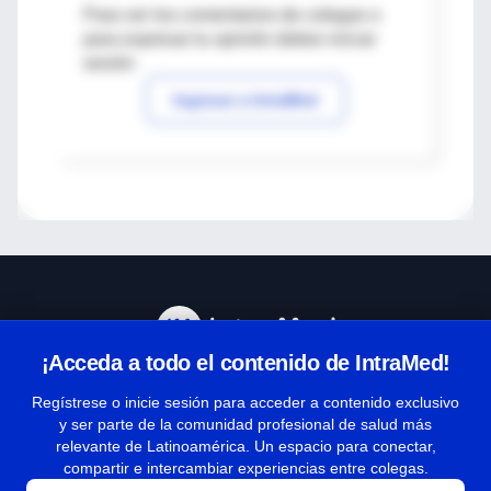
Para ver los comentarios de colegas o
para expresar tu opinión debes iniciar
sesión
Ingresar a IntraMed
¡Acceda a todo el contenido de IntraMed!
Centro de Ayuda
Regístrese o inicie sesión para acceder a contenido exclusivo
y ser parte de la comunidad profesional de salud más
relevante de Latinoamérica. Un espacio para conectar,
Términos y condiciones
compartir e intercambiar experiencias entre colegas.
| Políticas de privacidad