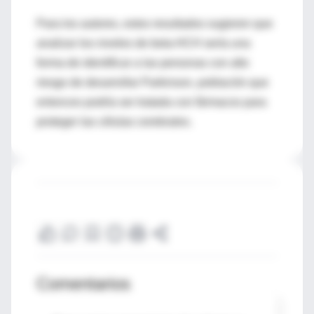
Para los autores, estos resultados sugieren que
analizar los niveles de beta-HCH sería una
forma de identificar a las personas con alto
riesgo de desarrollar Parkinson, población que
entonces podría ser tratada con fármacos para
proteger las células cerebrales.
Comentarios