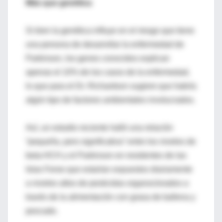
Más que genética
Si bien la genética influye en el riesgo que tiene
una persona de desarrollar la enfermedad de
Parkinson, los genes conocidos explican
apenas el 10% de los casos de la enfermedad,
lo que para el Dr. Richardson sugiere que habría
algún tipo de factores ambientales involucrados.
Así, un estudio reciente halló una relación
“pequeña, pero significativa” entre los niveles de
beta-HCH y el Parkinson en residentes de las
Islas Feroe que estarían expuestos diariamente
a niveles altos de pesticidas organoclorados a
través de la alimentación con grasa de ballena y
pescado.