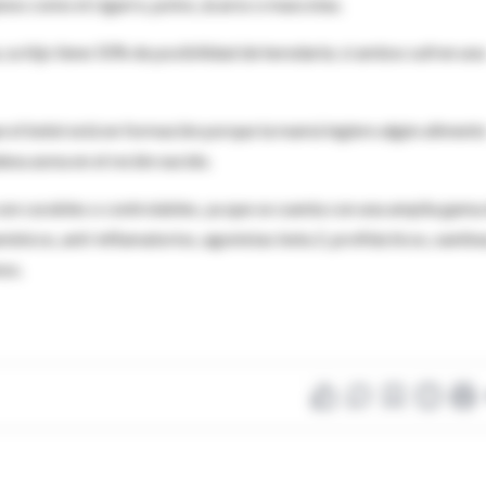
nos como el cigarro, polvo, ácaros o mascotas.
 su hijo tiene 50% de posibilidad de heredarla; si ambos sufren una
ue el bebé está en formación porque la mamá ingiere algún aliment
ena asma en el recién nacido.
s son curables o controlables, ya que se cuenta con una amplia gama
nicos, anti-inflamatorios, agonistas beta 2, profilácticos, xantina
nos.