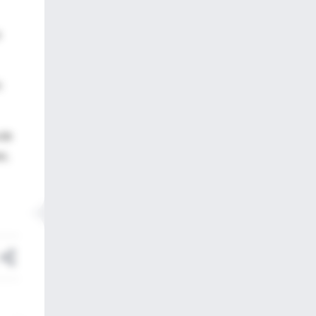
o
 de
s,