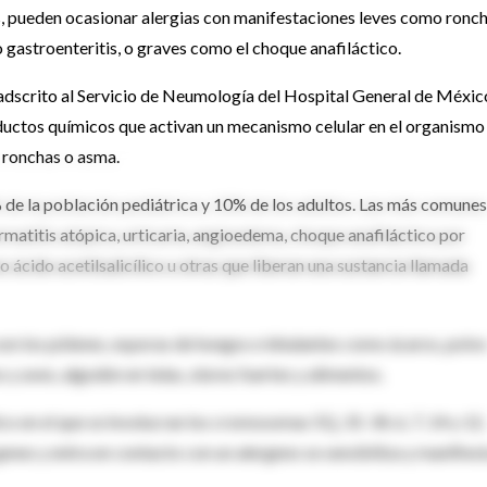
os, pueden ocasionar alergias con manifestaciones leves como ronch
 gastroenteritis, o graves como el choque anafiláctico.
adscrito al Servicio de Neumología del Hospital General de Méxic
ductos químicos que activan un mecanismo celular en el organismo
 ronchas o asma.
 de la población pediátrica y 10% de los adultos. Las más comunes
dermatitis atópica, urticaria, angioedema, choque anafiláctico por
ácido acetilsalicílico u otras que liberan una sustancia llamada
n los pólenes, esporas de hongos e inhalantes como ácaros, polv
y aves, algodón en telas, olores fuertes y alimentos.
co en el que se involucran los cromosomas 5Q, 31-34, 6, 7, 14 y 12,
enes y entra en contacto con un alergeno se sensibiliza y manifies