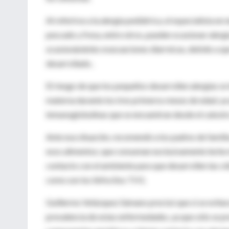
Al referirse a la alergia pediátrica, el especialista e
pescado y fresa, entre otros, pueden ocasionar alerg
ocasionándoles evacuaciones diarreicas, debido a qu
desarrollado..
El riesgo de que los pequeños desarrollen alergias 
materna durante los tres primeros meses de edad, ya
inmunoglobulinas que se encuentran desde el calostr
Ante esa situación, recomendó a los padres de famil
esos alimentos; que consuman exclusivamente leche m
contacto con el ambiente para que desarrollen las cé
como son los linfocitos TH1.
Guillermo Velázquez Sámano precisó que si se evitara
prevalencia de estas enfermedades, ya que sólo se pr