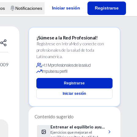
Iniciar sesión
Registrarse
tos
Notificaciones
¡Súmese a la Red Profesional!
Regístrese en IntraMed y conecte con
profesionales de la salud de toda
Latinoamérica.
2009
+1.1 M profesionales de la salud
Impulse su perfil
Registrarse
Iniciar sesión
Contenido sugerido
Entrenar el equilibrio ayuda
Ejercicios que mejoran el
a prevenir los esguinces de