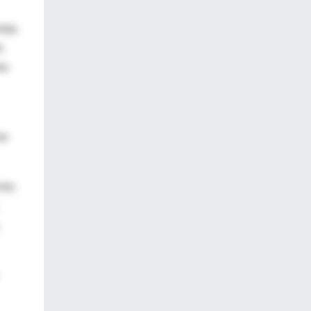
anja,
,
te
as
rles