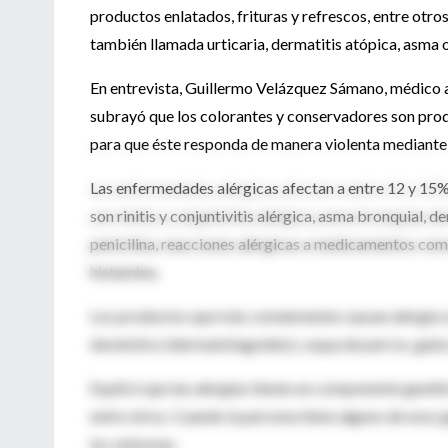
productos enlatados, frituras y refrescos, entre otr
también llamada urticaria, dermatitis atópica, asma o
En entrevista, Guillermo Velázquez Sámano, médico 
subrayó que los colorantes y conservadores son pro
para que éste responda de manera violenta mediante
Las enfermedades alérgicas afectan a entre 12 y 15%
son rinitis y conjuntivitis alérgica, asma bronquial, 
penicilina, reacciones alérgicas a medicamentos como 
histamina.
Los productos que más comúnmente causan alergia so
doméstico (dermatofagoides), caspa de perros, gatos 
Explicó que las alergias tienen un componente genéti
entre otros. Cuando la persona tiene alguno de esos g
los síntomas.