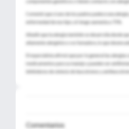
componentes genéticos o tienen contacto con alerge
Comentó que si uno de los padres padece una alergia,
enfermedad de ese tipo, el riesgo aumenta a 75%.
Añadió que la alergia también se desarrolla desde q
altamente alergénico o es fumadora, lo que desencad
El especialista afirmó que por lo general las alergia
medicamentos para su manejo y pueden ser antihistamí
inhibidores de síntesis de leucotrenos y antileucotre
Comentarios