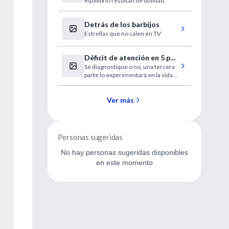
equilibrio resultan de utilidad.
tobillo
Detrás de los barbijos
Estrellas que no salen en TV
Déficit de atención en 5 por
Se diagnostique o no, una tercera
ciento de niños en
parte lo experimentará en la vida
Latinoamérica
adulta
Ver más
Personas sugeridas
No hay personas sugeridas disponibles
en este momento