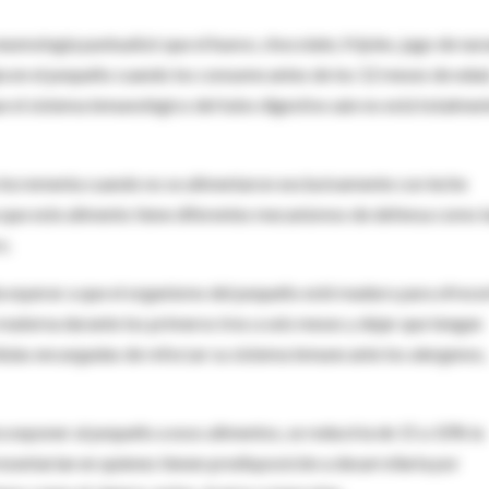
n neumología puntualizó que el huevo, chocolate, frijoles, jugo de nar
ia en el pequeño cuando los consume antes de los 12 meses de edad
e el sistema inmunológico del tubo digestivo aún no está totalmen
se incrementa cuando no se alimentaron exclusivamente con leche
 que este alimento tiene diferentes mecanismos de defensa como l
o.
ia esperar a que el organismo del pequeño esté maduro para ofrece
aterna durante los primeros tres a seis meses y dejar que tengan
lulas encargadas de reforzar su sistema inmune ante los alergenos,
 exponer al pequeño a esos alimentos, se reduciría de 15 a 10% la
esentarían en quienes tienen predisposición a desarrollarla por