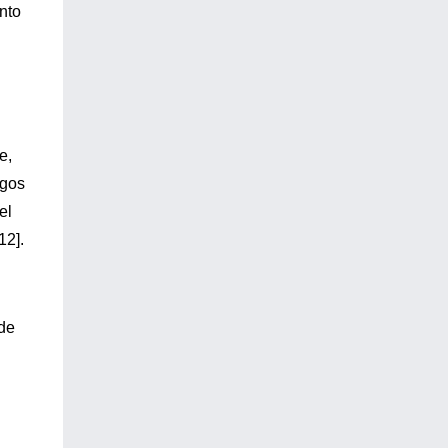
nto
e,
sgos
el
12].
 de