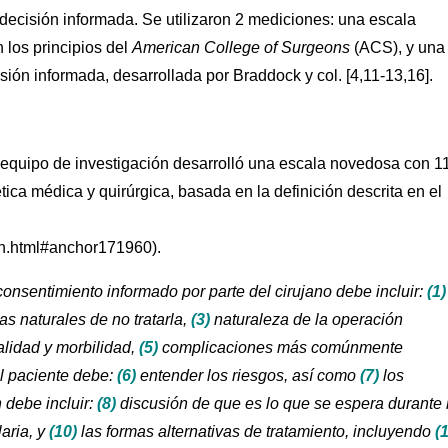
 decisión informada. Se utilizaron 2 mediciones: una escala
los principios del
American College of Surgeons
(ACS), y una
sión informada, desarrollada por Braddock y col. [4,11-13,16].
 equipo de investigación desarrolló una escala novedosa con 1
ica médica y quirúrgica, basada en la definición descrita en el
rin.html#anchor171960).
consentimiento informado por parte del cirujano debe incluir:
(1)
s naturales de no tratarla,
(3)
naturaleza de la operación
lidad y morbilidad,
(5)
complicaciones más comúnmente
El paciente debe:
(6)
entender los riesgos, así como
(7)
los
 debe incluir:
(8)
discusión de que es lo que se espera durante 
aria, y
(10)
las formas alternativas de tratamiento, incluyendo
(1