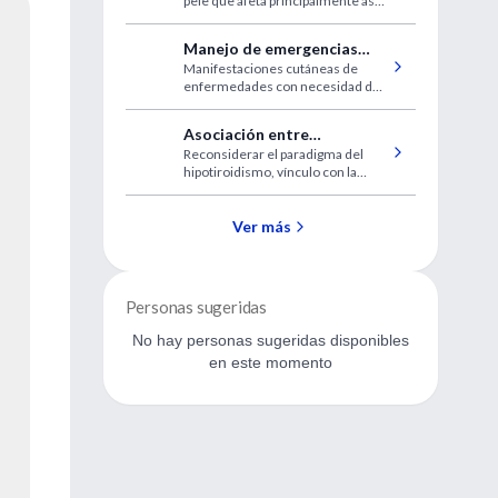
pele que afeta principalmente as
bochechas, nariz, queixo e testa.
Manejo de emergencias
Manifestaciones cutáneas de
dermatológicas pediátricas
enfermedades con necesidad de
tratamiento urgente
Asociación entre
Reconsiderar el paradigma del
hipotiroidismo y depresión
hipotiroidismo, vínculo con la
clínica
depresión, sugiere un estudio
Ver más
Personas sugeridas
No hay personas sugeridas disponibles
en este momento