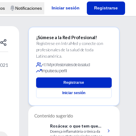
Iniciar sesión
Registrarse
tos
Notificaciones
¡Súmese a la Red Profesional!
Regístrese en IntraMed y conecte con
profesionales de la salud de toda
Latinoamérica.
2021
+1.1 M profesionales de la salud
Impulse su perfil
Registrarse
Iniciar sesión
Contenido sugerido
Rosácea: o que tem que
Doença inflamatória crônica da
saber