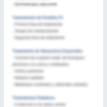
- Quimioterapia adyuvante
Tratamientos de Estadíos IV
- Primera línea de tratamiento
- Terapia de mantenimiento
- Segunda línea de tratamiento
Tratamiento de Situaciones Especiales
- Tumores de la pared costal, de bronquios
próximos a la carina y mediastino
- Vértice pulmonar
- Nódulos satélites
- Metástasis cerebrales y adrenales aisladas
Tratamientos Paliativos
- Control de la vía aérea central