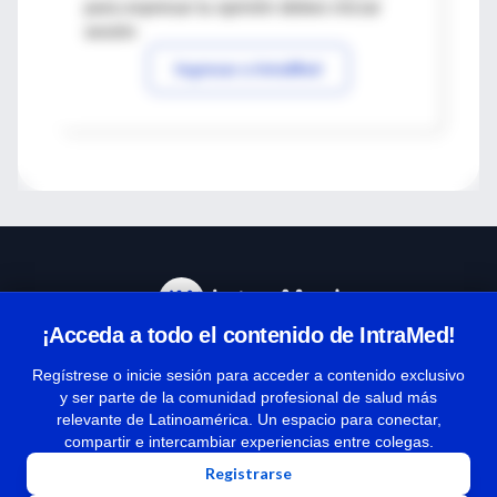
para expresar tu opinión debes iniciar
sesión
Ingresar a IntraMed
¡Acceda a todo el contenido de IntraMed!
Centro de Ayuda
Regístrese o inicie sesión para acceder a contenido exclusivo
y ser parte de la comunidad profesional de salud más
relevante de Latinoamérica. Un espacio para conectar,
Términos y condiciones
compartir e intercambiar experiencias entre colegas.
| Políticas de privacidad
Registrarse
| Todos los derechos reservados | Copyright 1997-2026