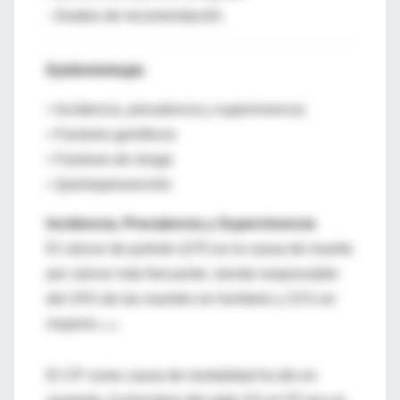
- Grados de recomendación
Epidemiología
• Incidencia, prevalencia y supervivencia
• Factores genéticos
• Factores de riesgo
• Quimioprevención
Incidencia, Prevalencia y Supervivencia
El cáncer de pulmón (CP) es la causa de muerte
por cáncer más frecuente, siendo responsable
del 24% de las muertes en hombres y 21% en
mujeres
(1,2).
El CP como causa de mortalidad ha ido en