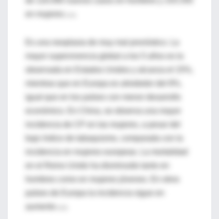
de 116.090 nuevos casos en hombres y 103.350
en mujeres
(1-4).
Es una neoplasia de muy mal pronóstico. La
mayor supervivencia global a los 5 años es la
observada en Estados Unidos y alcanza el 15%,
mientras que en Europa es alrededor del 8%,
igual que en los países con menor desarrollo
económico. En China, se observa una mayor
incidencia de CP en las mujeres, a pesar del
bajo índice de tabaquismo, comparada con la
incidencia en mujeres europeas. La mortalidad
en el Reino Unido ha disminuido tanto en
hombres como en mujeres jóvenes. En otros
países de Europa la incidencia sigue en
aumento
(4,5).