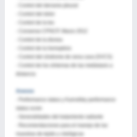
- Control del derrame pleural
- Control del dolor
- Control de la tos
- Consenso CPNCP, Marzo 2012
- Control de la disnea
- Control de la hemoptisis
- Control del síndrome de vena cava (SVCS)
- Control de los síntomas de las metástasis a
distancia
Anexos
- Performance status y Karnofsky performance
status score
- Generalidades del tratamiento radiante
- Recomendaciones para el manejo de las
muestras de tejido y citológicas