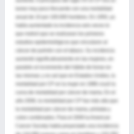
aumento. A principios del siglo XX el CP era un
tumor muy poco frecuente con una mortalidad
anual de 10 por 100.000 hombres. En 1950, ya
había aumentado la incidencia seis veces lo
que motivó que se realizaran los primeros
estudios epidemiológicos que vincularon al
cáncer de pulmón con el tabaco. Su incidencia
aumentó significativamente en las mujeres, en
paralelo al incremento del hábito de fumar en
las mismas; y es así que en Estados Unidos, la
mortalidad por CP en la mujer en 1986 cruzó la
curva de mortalidad por cáncer de mama. En el
año 2006, la mortalidad por CP fue más alta que
la mortalidad por cáncer de mama, próstata y
colon combinados. Para el 2009 la American
Cancer Society había proyectado una incidencia