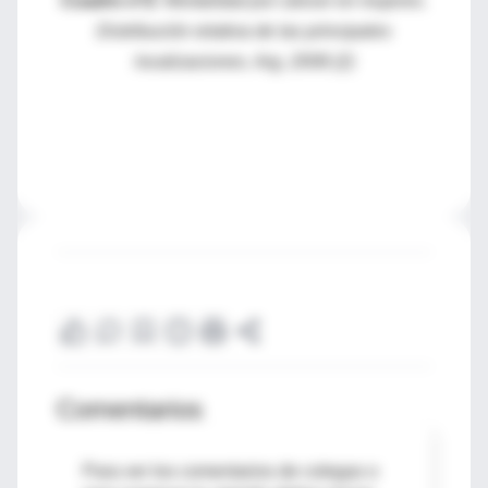
Cuadro nº2:
Mortalidad por cáncer en mujeres.
Distribución relativa de las principales
localizaciones. Arg, 2008 (2)
Comentarios
Para ver los comentarios de colegas o