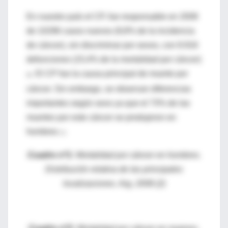
En nuestro país el CP, fue responsable en 2008
de 10296 casos nuevos (9,8% de la incidencia
de cáncer), sin discriminar por sexos, con 8.916
defunciones (15,4% de la mortalidad por cáncer)
El CP fue la causa principal de muerte por
(6).
cáncer. Sin embargo, se observan diferencias
importantes según sexo ya que el 73% de las
muertes por este cáncer se produjeron en
hombres
(7).
Cuadro nº1:
Mortalidad por cáncer en hombres.
Distribución relativa de las principales
localizaciones. Arg, 2008 (2)