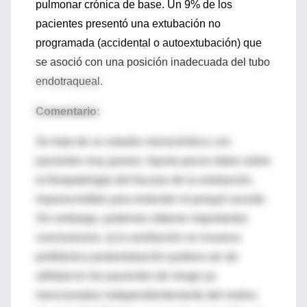
pulmonar crónica de base. Un 9% de los
pacientes presentó una extubación no
programada (accidental o autoextubación) que
se asoció con una posición inadecuada del tubo
endotraqueal.
Comentario:
Se trata de un estudio monocéntrico con
pacientes muy graves. Aporta pocos datos sobre
la fisiopatología del fracaso de la extubación,
imprescindible para entender el porqué sucede.
Sin embargo, podemos obtener importantes
conclusiones: a) la ventilación no invasiva
profiláctica postextubación pudiera ser de
utilidad en los pacientes de riesgo ya
mencionados independientemente del motivo