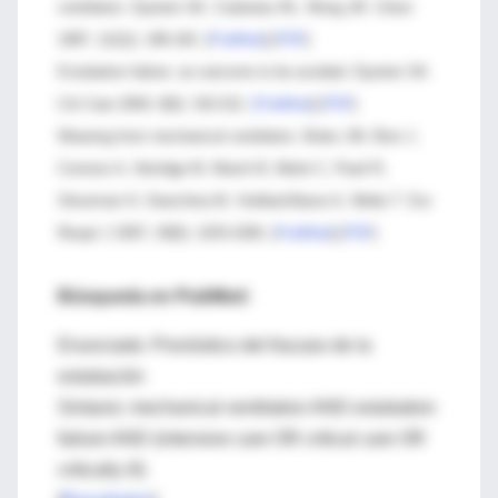
ventilation. Epstein SK, Ciubotaru RL, Wong JB. Chest
1997; 112(1): 186-192. [
PubMed
] [
PDF
]
Extubation failure: an outcome to be avoided. Epstein SK.
Crit Care 2004; 8(5): 310-312.
[PubMed
] [
PDF
]
Weaning from mechanical ventilation. Boles JM, Bion J,
Connors A, Herridge M, Marsh B, Melot C, Pearl R,
Silverman H, Stanchina M, Vieillard-Baron A, Welte T. Eur
Respir J 2007; 29(5): 1033-1056. [
PubMed
] [
PDF
]
Búsqueda en PubMed:
Enunciado: Pronóstico del fracaso de la
extubación
Sintaxis: mechanical ventilation AND extubation
failure AND (intensive care OR critical care OR
critically ill)