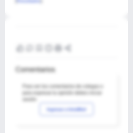
[
Resultados
]
Comentarios
Para ver los comentarios de colegas o
para expresar tu opinión debes iniciar
sesión
Ingresar a IntraMed