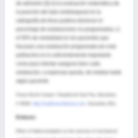
de admisión [3]; b) la evaluación sistemática de
la posición del tubo endotraqueal en la
radiografía de tórax pudiera disminuir el
porcentaje de extubaciones no programadas; c)
el 50% de mortalidad en los pacientes que
fracasan una extubación programada (en esta
población) es lo suficientemente importante
como para intentar asegurar bien cada
extubación, a expensas quizás, de extubar tarde
algún paciente.
Ferran Roche Campo / Hospital de Sant Pau, Barcelona
© REMI,
http://medicina-intensiva.com
. Diciembre 2011.
Enlaces:
Effect of failed extubation on the outcome of mechanical