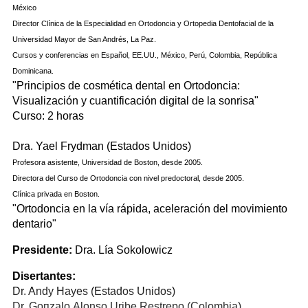
México
Director Clínica de la Especialidad en Ortodoncia у Ortopedia Dentofacial de la
Universidad Mayor de San Andrés, La Paz.
Cursos у conferencias en Español, EE.UU., México, Perú, Colombia, República
Dominicana.
"Principios de cosmética dental en Ortodoncia:
Visualización у cuantificación digital de la sonrisa"
Curso: 2 horas
Dra. Yael Frydman (Estados Unidos)
Profesora asistente, Universidad de Boston, desde 2005.
Directora del Curso de Ortodoncia con nivel predoctoral, desde 2005.
Clínica privada en Boston.
"Ortodoncia en la vía rápida, aceleración del movimiento
dentario"
Presidente:
Dra. Lía Sokolowicz
Disertantes:
Dr. Andy Hayes (Estados Unidos)
Dr. Gопzаlо Аlоnsо Uribe Restrepo (Colombia)