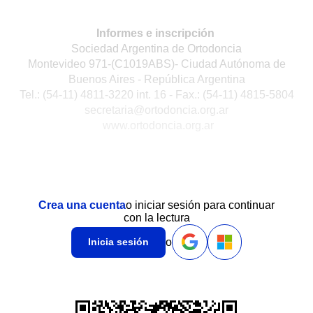
Informes e inscripción
Sociedad Argentina de Ortodoncia
Montevideo 971-(C1019ABS)- Ciudad Autónoma de
Buenos Aires - República Argentina
Tel.: (54-11) 4811-3220 int. 16 - Fax.: (54-11) 4815-5804
secretaria@ortodoncia.org.ar
www.ortodoncia.org.ar
Crea una cuenta
o iniciar sesión para continuar
con la lectura
o
Inicia sesión