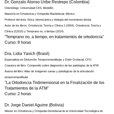
Dr. Gопzаlо Аlоnsо Uribe Restrepo (Colombia)
Odontólogo. Universidad CES, Medellín.
Maestría en Ortodoncia у Ortopedia Maxilofacial. México.
Profesor del área: física. biomecánica у biología del movimiento dental.
Autor de los libros: Ortodoncia: Teoría у Clínica 1 (2004). Ortodoncia: Teoría у
Clínica 2(2010) у Temprano no, а tiempo (2014).
“Temprano no, а tiempo, en tratamientos de ortodoncia"
Curso: 8 horas
Dra. Lidia Yavich (Brasil)
Especialista en Disfunción Temporomandibular у Dolor Orofacial, CFO.
Coautora de libro: Compendio sobre diagnostico de las patologías de la АТМ.
Autora del libro: Atlas de Imágenes sanas у patológicas de la articulación
temporomandibular
"La Ortodoncia Tridimensional en la Finalización de los
Tratamientos de la АТМ"
Curso: 2 horas
Dr. Jorge Daniel Aguirre (Bolivia)
Máster en Ortodoncia у Ortopedia Dentofacial de la Universidad Tecnológica de