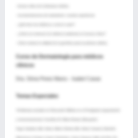
- lectura critica de la literatura médica
- recomendaciones de tratamiento: nuestra experiencia
- ¿Qué leen los médicos y como lo usan?
- ¿Cómo se entrenan los médicos residentes en lectura crítica?
- Cómo evaluar la utilidad de la genética para la práctica médica
Curso de Dermatología para médicos
clínicos
Dra. Silvia Perez Marra – Isabel Casas
Temas Especiales
-Problemas actuales en Educación Médica en el Postgrado (capacitación
y remuneraciones): Coordina Dr. Mario Alvarez (Neuquén)
Hugo Catalano (Bs. Aires). Mario Cámera (Bs. Aires). Susana Salomón
(Mendoza). Enrique Caeiro (Córdoba). Jesús Vasquez (Mar del Plta, Bs.