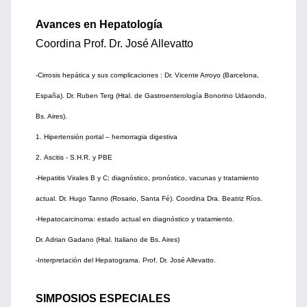
Avances en Hepatología
Coordina Prof. Dr. José Allevatto
-Cirrosis hepática y sus complicaciones : Dr. Vicente Arroyo (Barcelona,
España). Dr. Ruben Terg (Htal. de Gastroenterología Bonorino Udaondo,
Bs. Aires).
1. Hipertensión portal – hemorragia digestiva
2. Ascitis - S.H.R. y PBE
-Hepatitis Virales B y C; diagnóstico, pronóstico, vacunas y tratamiento
actual. Dr. Hugo Tanno (Rosario, Santa Fé). Coordina Dra. Beatriz Ríos.
-Hepatocarcinoma: estado actual en diagnóstico y tratamiento.
Dr. Adrian Gadano (Htal. Italiano de Bs. Aires)
-Interpretación del Hepatograma. Prof. Dr. José Allevatto.
SIMPOSIOS ESPECIALES