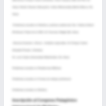
Aires). Ramón Navarro (Neuquén). Carlos Wisnioowsky (Bahía Blanca, Bs.
Aires)
-Problemas actuales en Bioética y práctica asistencial: Dra. Cristina Ambort
(Profesora Titular de la UNC). Dr. Francisco Maglio (Bs. Aires)
-Ateneos Anatomo- clínicos : invitados especiales, Dr. Enrique Caeiro
(Hospital Privado, Córdoba)
Dr. Lucio Criado (Universidad Maimónides, Bs. Aires)
Problemas actuales en Residencias Médicas
Problemas actuales en Formas de trabajo profesional
Problemas actuales en Bioética
Inscripción al Congreso Patagónico