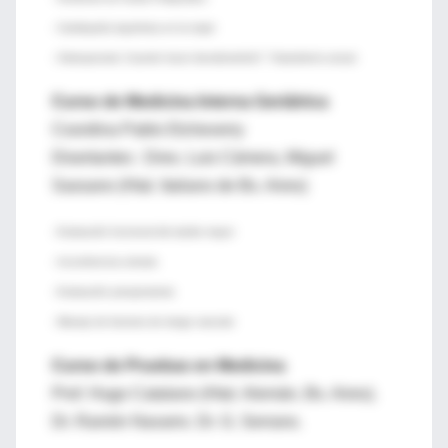
- Cardiopatía isquémica en la mujer
- Osteoporosis: Cuando hacer densitometría?. Tratamiento actual.
Curso de Medicina Interna Geriátrica
Coordina Pablo Etcheverry
Disertantes : Dres. Luis Cámera, Miguel
Sassano (Htal. Italiano de Bs. Aires)
- Evaluación funcional del adulto mayor
- Incontinencia urinaria
- Evaluación preoperatoria
- Manejo de factores de riesgo vascular
Curso de Pruebas en Medicina
Prof. Hugo Catalano (Htal. Alemán, Bs. Aires).
Dr. Ramón Navarro. Dr. G. Serrano.