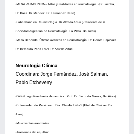
-MESA PATAGONICA – Mitos y realidades en reumatología. (Dr. Jacobo,
Dr. Báez. Dr. Méndez, Dr. Fernández Carro)
-Laboratorio en Reumatología. Dr. Alfredo Arturi (Presidente de la
Sociedad Argentina de Reumatología. La Plata, Bs. Aires)
-Mesa Redonda: Últimos avances en Reumatología. Dr. Gerard Espinoza,
Dr. Bernardo Pons Estel, Dr. Alfredo Arturi.
Neurología Clínica
Coordinan: Jorge Fernández, José Salman,
Pablo Etcheverry
-Déficit cognitivos hasta demencias : Prof. Dr. Facundo Manes, Bs. Aires)
-Enfermedad de Parkinson : Dra. Claudia Uribe? (Htal. de Clínicas, Bs.
Aires)
-Movimientos anormales
-Trastornos del equilibrio