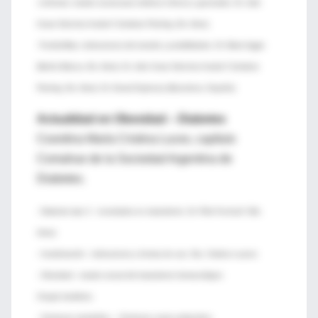
-Linfomas: estado actual para médicos clínicos y generales. Dr. Julio
Cesar Sánchez Avalos? (Instituto Fleming, Bs. Aires).
-Trombofilias, indicaciones del estudio y posibilidades. Dr. Mario Aggio
(Bahía Blanca, Bs. Aires). Dr. Julio Cesar Sánchez Avalos? (Instituto
Fleming, Bs. Aires). Dr. Gerad Espinoza (Barcelona, España)
Actualidad en Obesidad – Diabetes
Coordina María Cristina Luces, capítulo
Comahue de la Sociedad Argentina de
Diabetes.
- Diabetes tipo 2 : novedades en tratamiento. Dr. Félix Puchulu? (Bs.
Aires)
- Insulinización : indicaciones y formas de uso. Dra. Cristina Luaces
- Obesidad : estado actual del tratamiento farmacológico
Cirugía bariátrica
- Síndrome metabólico – Síndrome ovario poliquístico