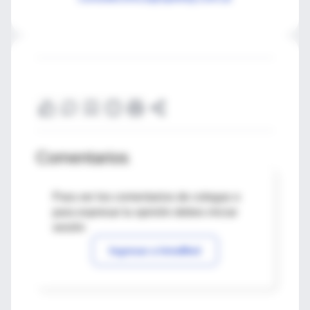
Comentarios
Para ver los comentarios de colegas o
para expresar tu opinión debes iniciar
sesión
Ingresar a IntraMed