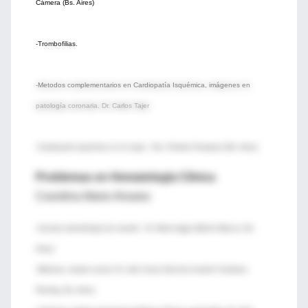
Cámera (Bs. Aires)
-Trombofilias.
-Metodos complementarios en Cardiopatía Isquémica, imágenes en
patología coronaria. Dr. Carlos Tajer
-Cardiopatía isquémica en la mujer : Dra. Palmira Pramparo (Bs. Aires)
Problemas en Hematología Clínica
Coordina Mario Alvarez
-Anemia metodología de estudio : Dr. Mario Aggio (Bahía Blanca, Bs.
Aires)
-Mieloma, estado actual. Dr. Julio Cesar Sánchez Avalos? (Instituto
Fleming, Bs. Aires)