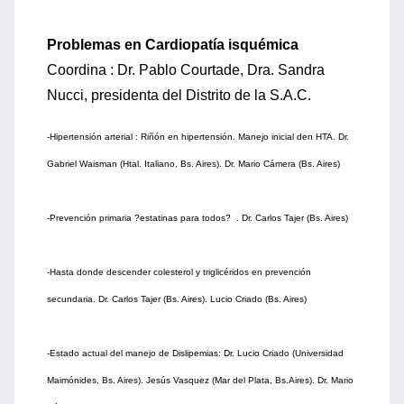
Problemas en Cardiopatía isquémica
Coordina : Dr. Pablo Courtade, Dra. Sandra
Nucci, presidenta del Distrito de la S.A.C.
-Hipertensión arterial : Riñón en hipertensión. Manejo inicial den HTA. Dr.
Gabriel Waisman (Htal. Italiano, Bs. Aires). Dr. Mario Cámera (Bs. Aires)
-Prevención primaria ?estatinas para todos? . Dr. Carlos Tajer (Bs. Aires)
-Hasta donde descender colesterol y triglicéridos en prevención
secundaria. Dr. Carlos Tajer (Bs. Aires). Lucio Criado (Bs. Aires)
-Estado actual del manejo de Dislipemias: Dr. Lucio Criado (Universidad
Maimónides, Bs. Aires). Jesús Vasquez (Mar del Plata, Bs.Aires). Dr. Mario