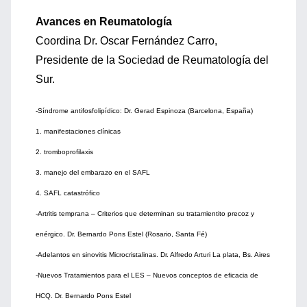
Avances en Reumatología
Coordina Dr. Oscar Fernández Carro,
Presidente de la Sociedad de Reumatología del
Sur.
-Síndrome antifosfolipídico: Dr. Gerad Espinoza (Barcelona, España)
1. manifestaciones clínicas
2. tromboprofilaxis
3. manejo del embarazo en el SAFL
4. SAFL catastrófico
-Artritis temprana – Criterios que determinan su tratamientito precoz y
enérgico. Dr. Bernardo Pons Estel (Rosario, Santa Fé)
-Adelantos en sinovitis Microcristalinas. Dr. Alfredo Arturi La plata, Bs. Aires
-Nuevos Tratamientos para el LES – Nuevos conceptos de eficacia de
HCQ. Dr. Bernardo Pons Estel