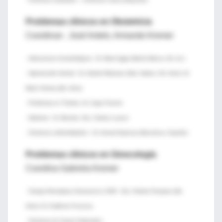
Problemas clínicos en Obstetricia
Coordinan . José Antelo, Armando Kremer
- Alteraciones hematológicas : Dr. Mario Aggio (Bahía Blanca, Bs. As.)
- Hipertensión Arterial : Dr. Gabriel Waisman (Htal. Italiano, Bs. Aires). Dr.
Mario Cámera (Bs. Aires)
- Problemas en Tiroides. Dr. Jorge Ferrería
- Diabetes : Dr. Mendez, Dra. Cristina Luaces
- Síndrome antifosfolipídico : Dr. Gerard Espinoza (Barcelona, España)
Problemas clínicos en Ginecología
Coordina Gabriela Kremer
- Terapia Reemplazo Hormonal en 2009 . Dra. Palmira Pramparo (Bs.
Aires). Dr. Guillermo Focaccia.
- Síndrome de Ovario Poliquístico