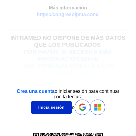
Más información
https://congresoipma.com/
INTRAMED NO DISPONE DE MÁS DATOS
QUE LOS PUBLICADOS
POR FAVOR,
SI NECESITA MÁS
INFORMACIÓN ENVÍE
UNA CONSULTA DIRECTA A LOS
ORGANIZADORES
Crea una cuenta
o iniciar sesión para continuar
con la lectura
o
Inicia sesión