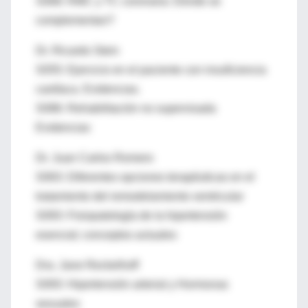
S068: RMC y TC coronaria: Dónde se
complementan?
Dr. Ricardo Stein
S055: Ejercicio en el paciente con insuficiencia
cardíaca. Evidencias.
S086: Rehabilitación no supervisada
Evidencias
Dr. Juan Carlos Romero
S063: Diferentes opciones terapéuticas en el
tratamiento del remodelamiento ventricular
S093: Fisiopatología de la hipertensión
esencial; conceptos actuales
Dra. Jane Reckelhoff
S093: Hipertensión arterial y Hormonas
sexuales