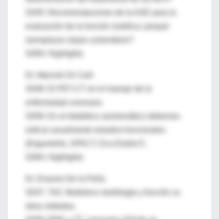
S045: Recomendaciones de la ASE para la
evaluación de la función sistólica: porqué
reemplazar viejas costumbres?
S094: Highlights
Dr. Marcelo Di Carli
S046: El PET-CT en el manejo de la
enfermedad coronaria
S056: En el diabético asintomático debemos
indicar anualmente estudios funcionales
(Ergometría, SPECT, Eco-Estrés?)
S094: Highlights
Dr. Erasmo De la Peña
S047: TAC Multislice morfología y función vs.
otros métodos.