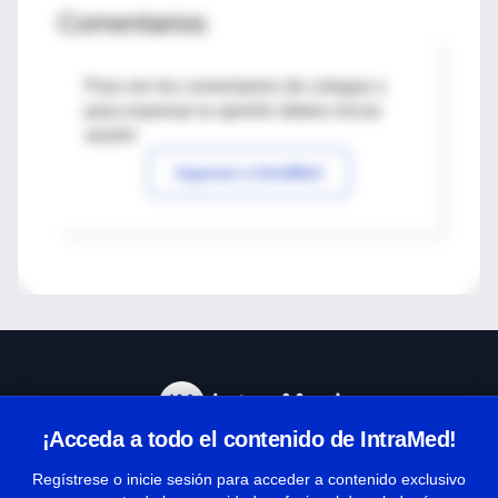
Comentarios
Para ver los comentarios de colegas o
para expresar tu opinión debes iniciar
sesión
Ingresar a IntraMed
¡Acceda a todo el contenido de IntraMed!
Centro de Ayuda
Regístrese o inicie sesión para acceder a contenido exclusivo