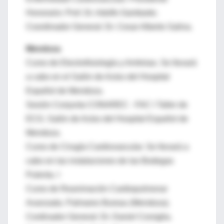
Honorario: Prof. Dr. Adolfo Gambarte;
Coordinador General: Dr. Cesar Alberto Salina.
Mendoza
Curso de Electrofisiología y Arritmias. Se llevará
a cabo en el Salón de Actos del Hospital
Español de Mendoza.
Sesión Conjunta CONAREC - FAC I Taller de
ECG. Salón de Actos del Hospital Español de
Mendoza.
Curso de Cirugía Cardiovascular. Se llevará a
cabo en las instalaciones de las Bodegas
Pulenta. I
Curso de Reanimación Cardiopulmonar
Avanzada. Palmares Bureau (Mendoza).
Cordinador General: Dr. Daniel Corsiglia.