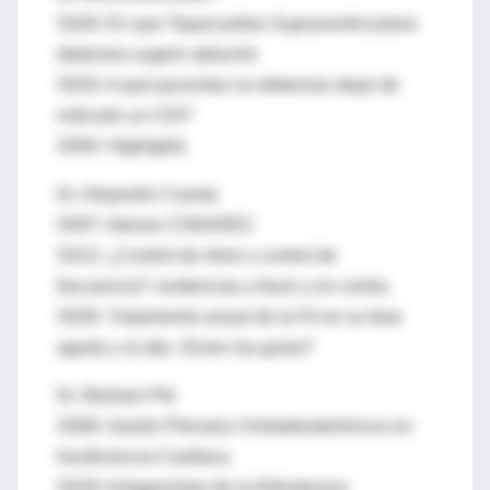
S026: En que Taquicardias Supraventriculares
debemos sugerir ablación
S033: A qué pacientes no debemos dejar de
indicarle un CDI?
S094: Highlights
Dr. Alejandro Cuesta
S007: Ateneo CONAREC
S012: ¿Control de ritmo o control de
frecuencia?: evidencias a favor y en contra.
S026: Tratamiento actual de la FA en su fase
aguda y al alta. Sirven las guías?
Dr. Bertram Pitt
S008: Sesión Plenaria I Antialdosterónicos en
Insuficiencia Cardíaca
S029: Antagonistas de la Aldosterona