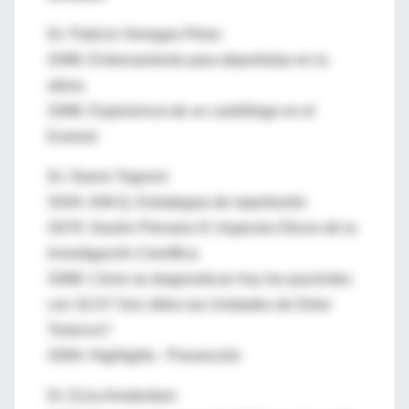
Dr. Patricio Venegas Pérez
S086: Entrenamiento para deportistas en la
altura
S086: Experiencia de un cardiólogo en el
Everest
Dr. Gianni Tognoni
S044: IAM Q. Estrategias de reperfusión
S079: Sesión Plenaria IV: Aspectos Eticos de la
Investigación Científica
S088: Cómo se diagnostican hoy los pacientes
con SCA? Son útiles las Unidades de Dolor
Torácico?
S094: Highlights - Prevención
Dr. Ezra Amsterdam