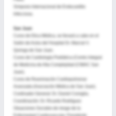
Simposio Internacional de Endocarditis
Infecciosa.
San Juan
Curso de Etica Médica, se llevará a cabo en el
Salón de Actos del Hospital Dr. Marcial V.
Quiroga de San Juan.
Curso de Cardiología Pediátrica (Centro Integral
de Medicina de Alta Complejidad (CIMAC San
Juan).
Curso de Reanimación Cardiopulmonar
Avanzada (Asociación Médica de San Juan).
Cordinador General: Dr. Daniel Corsiglia.
Coordinación: Dr. Ricardo Rodríguez
Situaciones Sociales de riesgo de la
Enfermedad Cardiovascular. Presidente