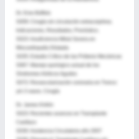
Dr. Enio Búffolo
S009: Cirugía sin circulación extracorpórea.
Indicaciones, Resultados, Pronóstico.
S023: Insuficiencia Mitral Severa en
Miocardiopatía Dilatada
S035: Estudio Crítico de las Prótesis Mecánicas
S067: Manejo quirúrgico actual de los
Síndromes Aórticos Agudos
S072: Revascularización coronaria en Tronco
y/o 3 vasos. Cirugía
Dr. James Kirklin
S023: Recientes avances en Transplante
Cardíaco
S030: Asistencia Circulatoria año 2007