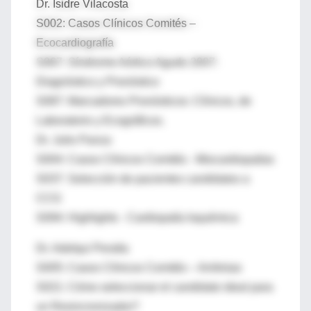
Dr. Isidre Vilacosta
S002: Casos Clínicos Comités –
Ecocardiografía
S067: Síndrome Aórtico Agudo 2007:
Diagnóstico y Pronóstico
S087: Marcadores Pronósticos: Clínicos, de
Laboratorio y Ecográficos.
Dr. Julio Panza
S004: Casos Clínicos Comités - Miocardiopatías
S037: Selección de pacientes candidatos a
CCG
S094: Highlights - Cardiopatía Isquémica
Dr. Adelqui Peralta
S005: Casos Clínicos Comités – Arritmias
S021: Cómo seleccionar el candidato ideal para
un Resincronizador?