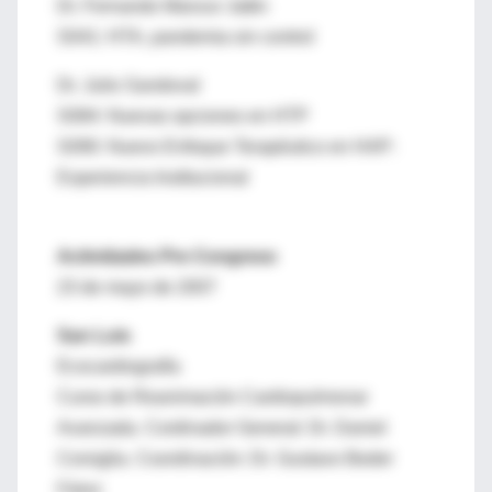
Dr. Fernando Manzur Jattin
S041: HTA, pandemia sin control
Dr. Julio Sandoval
S084: Nuevas opciones en HTP
S090: Nuevo Enfoque Terapéutico en HAP:
Experiencia Institucional
Actividades Pre Congreso
23 de mayo de 2007
San Luis
Ecocardiografía
Curso de Reanimación Cardiopulmonar
Avanzada. Cordinador General: Dr. Daniel
Corsiglia. Coordinación: Dr. Gustavo Beder
Fárez