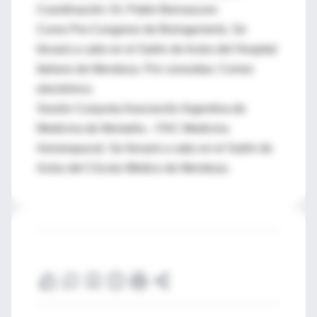
Coordinación: Dr. Pablo Bernasconi
Curso Pre-Congreso de Bioingeniería. Se
llevará a cabo en el Salón de Actos del Hospital
Italiano de Mendoza. Por consultas: Correo
electrónico
Sesión Conjunta Asociación Argentina de
Medicina de Montaña – FAC Medicina
Aeroespacial. Se llevará a cabo en el Salón de
Actos del Círculo Médico de Mendoza.