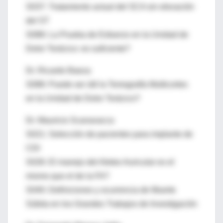
S037: Tratamiento actual del SCA sin elevación
del ST
S088: La Prueba de Esfuerzo en la Unidad de
Dolor Torácico: es suficiente?
Dr. Ricardo Baeza
S088: Puede ser útil la Tomografía Multicortes
en la Unidad de Dolor Torácico?
Dr. Mauricio Scanavacca
S021: Selección de pacientes para implante de
CDI
S026: El manejo del Aleteo Auricular es el
mismo que el de la FA?
S040: Definiciones y ocurrencia de Muerte
Súbita en los Grandes Trabajos de Investigación