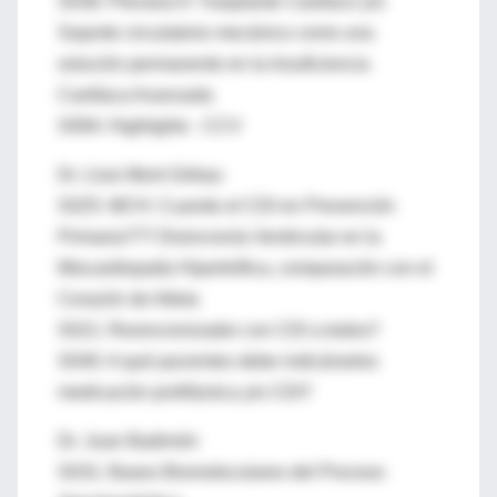
S036: Plenaria II: Trasplante Cardíaco y/o
Soporte circulatorio mecánico como una
solución permanente en la Insuficiencia
Cardíaca Avanzada
S094: Highlights - CCV
Dr. Lluis Mont Girbau
S025: MCH: Cuando el CDI en Prevención
Primaria??? Disincronía Ventricular en la
Miocardiopatía Hipertrófica, comparación con el
Corazón de Atleta
S021: Resincronizador con CDI a todos?
S040: A qué pacientes debe indicárseles
medicaciòn profilàctica y/o CDI?
Dr. Juan Badimón
S031: Bases Biomoleculares del Proceso