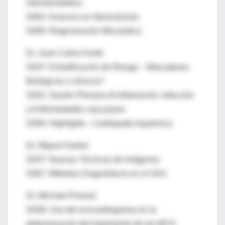
Aterotrombótico
S062: Avances en Ateroclerosis
S080: Regeneración Miocárdica
Dr. Juan Carlos Kaski
S037: Estratificación de Riesgo – Marcadores
Biológicos o clínicos?
S052: Sesión Plenaria III Inflamación, Infección
y Enfermedades vasculares
S094: Highlights - Cardiopatía Isquémica
Dr. Miguel Garber
S037: Nuevas Técnicas de Imágenes
S067: Métodos Diagnósticos en el SAA
Dr. Michael Pickard
S038: Uso del ecocardiograma en la
determinación del tratamiento de las MCH