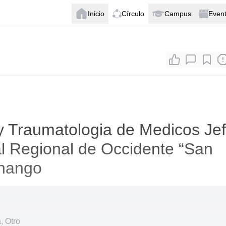
Inicio
Círculo
Campus
Even
y Traumatologia de Medicos Je
al Regional de Occidente “San
enango
a, Otro