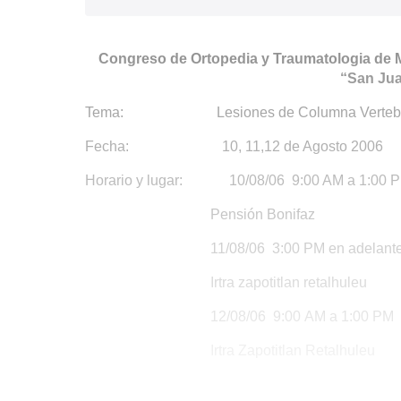
Congreso de Ortopedia y Traumatologia de M
“San Jua
Tema:
Lesiones de Columna Verteb
Fecha:
10, 11,12 de Agosto 2006
Horario y lugar:
10/08/06
9:00 AM a 1:00 
Pensión Bonifaz
11/08/06
3:00 PM en adelant
Irtra zapotitlan retalhuleu
12/08/06
9:00 AM a 1:00 PM
Irtra Zapotitlan Retalhuleu