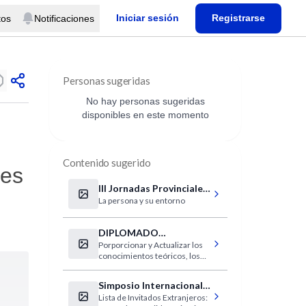
Iniciar sesión
Registrarse
tos
Notificaciones
Personas sugeridas
No hay personas sugeridas
disponibles en este momento
Contenido sugerido
fes
III Jornadas Provinciales
La persona y su entorno
de Salud Mental
DIPLOMADO
Porporcionar y Actualizar los
INTERNACIONAL EN
conocimientos teóricos, los
PATOLOGÍA MAMARIA-
medios diagnosticos,
SENOLOGÍA
terapéuticos y de investigación
Simposio Internacional
cientificos de la mama normal
Lista de Invitados Extranjeros:
de Ultrasonografía en
y patológica, que es como se