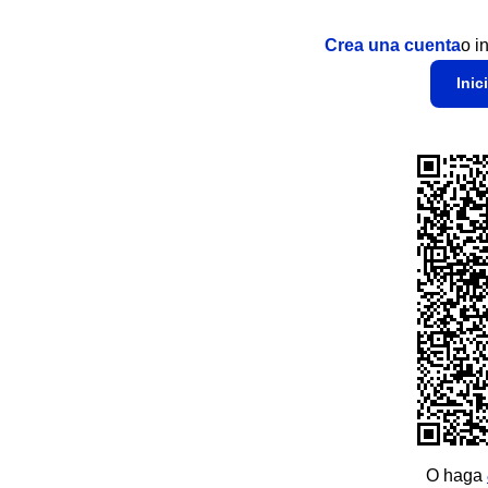
Crea una cuenta
o i
Inic
O haga