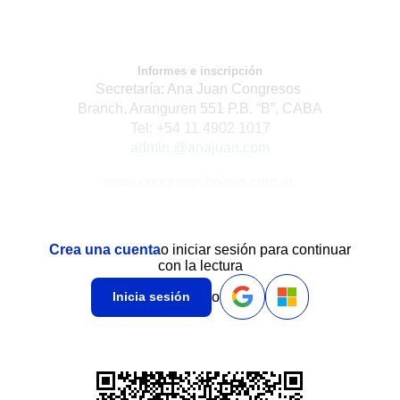
Informes e inscripción
Secretaría: Ana Juan Congresos
Branch, Aranguren 551 P.B. “B”, CABA
Tel: +54 11 4902 1017
admin.@anajuan.com
www.congresoclinicas.com.ar
Crea una cuenta
o iniciar sesión para continuar
con la lectura
o
Inicia sesión