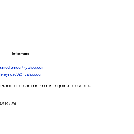
Informes:
esmedfamcor@yahoo.com
lereynoso32@yahoo.com
perando contar con su distinguida presencia.
MARTIN