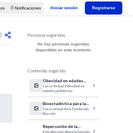
Iniciar sesión
Registrarse
tos
Notificaciones
Personas sugeridas
No hay personas sugeridas
disponibles en este momento
Contenido sugerido
Obesidad en edades
Curso Virtual Obesidad en
pediátricas
edades pediátricas
Bioestadística para la
Curso virtual de la Fundación
investigación básica y
Barceló
clínica
Repercusión de la
Esta afección altera la función
diabetes en la función