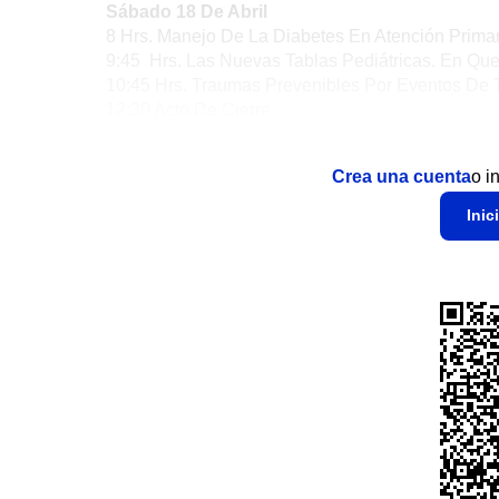
Sábado 18 De Abril
8 Hrs. Manejo De La Diabetes En Atención Primari
9:45 Hrs. Las Nuevas Tablas Pediátricas. En Que 
10:45 Hrs. Traumas Prevenibles Por Eventos De T
12:30 Acto De Cierre.
Crea una cuenta
o i
Inic