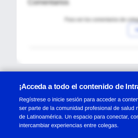
Comentarios
Para ver los comentarios de coleg
I
¡Acceda a todo el contenido de Int
Regístrese o inicie sesión para acceder a conten
ser parte de la comunidad profesional de salud 
Centro de Ayuda
de Latinoamérica. Un espacio para conectar, co
Términos y condiciones
| Políticas de privacidad
| Todos
intercambiar experiencias entre colegas.