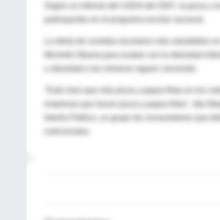
Según un informe del USDA del 2007, la pizza y l
participantes en el programa escolar nacional.
La oferta de comidas escolares más saludables es
Michelle Obama para acabar con la obesidad infan
u obesidad y los números siguen creciendo.
"Está claro que más pizza y papas fritas en los co
empresas que hacen pizza y papas fritas", dijo Mar
Interés Público, un grupo de consumidores que defi
nutricionales.