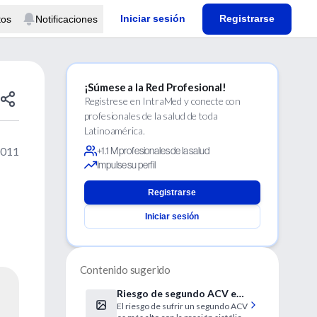
Iniciar sesión
Registrarse
tos
Notificaciones
¡Súmese a la Red Profesional!
Regístrese en IntraMed y conecte con
profesionales de la salud de toda
Latinoamérica.
2011
+1.1 M profesionales de la salud
Impulse su perfil
Registrarse
Iniciar sesión
Contenido sugerido
Riesgo de segundo ACV es
El riesgo de sufrir un segundo ACV
menor con valor normal