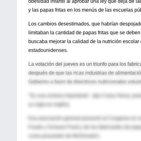
obesidad infantil al aprobar una ley que deja de 
y las papas fritas en los menús de las escuelas pú
Los cambios desestimados, que habrían despojado 
limitaban la cantidad de papas fritas que se deben 
buscaba mejorar la calidad de la nutrición escolar
estadounidenses.
La votación del jueves es un triunfo para los fabr
después de que las ricas industrias de alimentació
Gobierno a favor de directrices nutricionales volunt
"Es una victoria importante", dijo Corey Henry, po
su sigla en inglés).
Esa asociación gremial presionó al Congreso en
Foods y Schwan Food y de los fabricantes de papa
como proveedor de McDonald's.