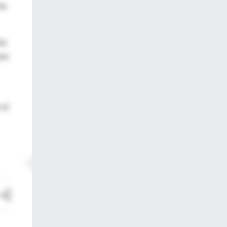
os
ma
eso
 el