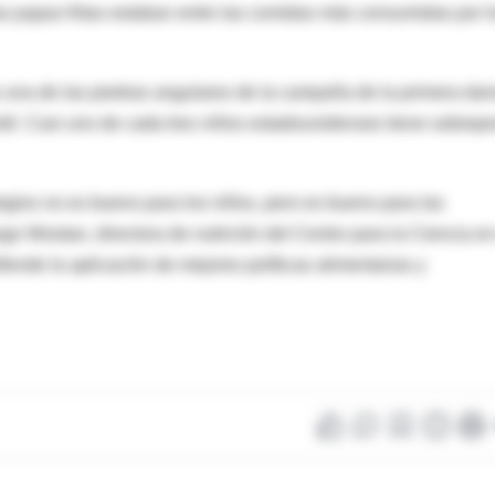
as papas fritas estaban entre las comidas más consumidas por l
 una de las piedras angulares de la campaña de la primera da
til. Casi uno de cada tres niños estadounidenses tiene sobrep
legios no es bueno para los niños, pero es bueno para las
go Wootan, directora de nutrición del Centro para la Ciencia en
ende la aplicación de mejores políticas alimentarias y