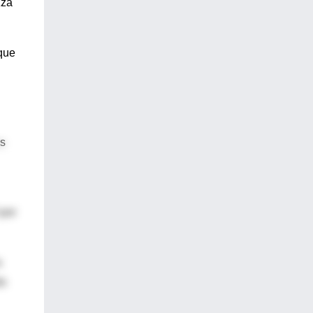
zza
que
as
 por
a
do