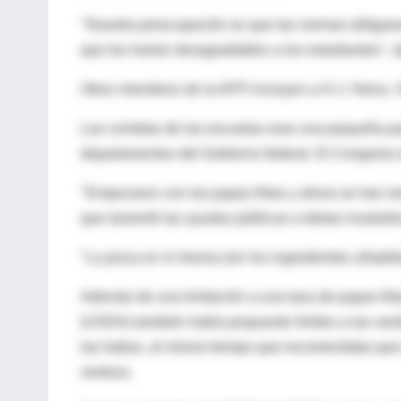
"Nuestra preocupación es que las normas obligar
que los harían desagradables a los estudiantes", d
Otros miembros de la AFFI incluyen a H.J. Heinz, G
Las comidas de las escuelas eran una pequeña p
departamentos del Gobierno federal. El Congreso e
"Empezaron con las papas fritas y ahora se han mo
que lamentó las ayudas públicas a dietas insalubr
"La pizza en sí misma (sin los ingredientes añadid
Además de una limitación a una taza de papas fri
(USDA) también había propuesto límites a las verd
las habas, al mismo tiempo que recomendaba que l
verdura.