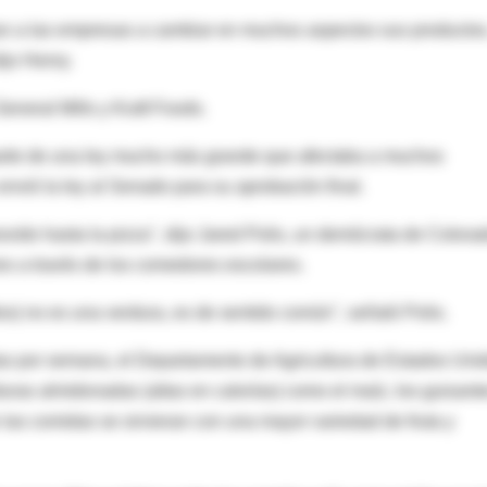
an a las empresas a cambiar en muchos aspectos sus productos
ijo Henry.
eneral Mills y Kraft Foods.
arte de una ley mucho más grande que afectaba a muchos
nvió la ley al Senado para su aprobación final.
vido hasta la pizza", dijo Jared Polis, un demócrata de Colora
es a través de los comedores escolares.
os) no es una verdura, es de sentido común", señaló Polis.
tas por semana, el Departamento de Agricultura de Estados Uni
uras almidonadas (altas en calorías) como el maíz, los guisant
as comidas se sirvieran con una mayor variedad de fruta y