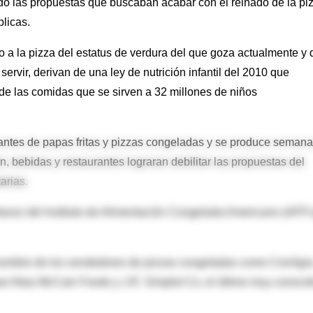
lado las propuestas que buscaban acabar con el reinado de la pi
blicas.
a la pizza del estatus de verdura del que goza actualmente y 
servir, derivan de una ley de nutrición infantil del 2010 que
 de las comidas que se sirven a 32 millones de niños
icantes de papas fritas y pizzas congeladas y se produce seman
n, bebidas y restaurantes lograran debilitar las propuestas del
arias.
rtavoz del Instituto de Alimentación Congelada Americano (AFFI
 nombre de los vendedores de pizzas congeladas como ConAgr
s fritas McCain Foods y J.R. Simplot Co, el último muy conoci