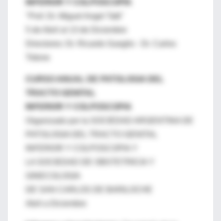
INFERIOR Y COLPOSCOPÍA
"Prof. Dr. Miguel Angel Tatti"
5 de Abril al 13 de Diciembre
Directores: Dr. Ricardo Gueglio - Dr. Carlos
Tidone
CURSO ANUAL DE PATOLOGIA DEL
TRACTO GENITAL
INFERIOR Y COLPOSCOPIA
Organizado por la SOCIEDAD ARGENTINA DE
PATOLOGIA DEL TRACTO GENITAL
INFERIOR Y COLPOSCOPIA Y
LA SOCIEDAD DE OBSTETRICIA Y
GINECOLOGIA
DE SAN CARLOS DE BARILOCHE
Abril a Diciembre