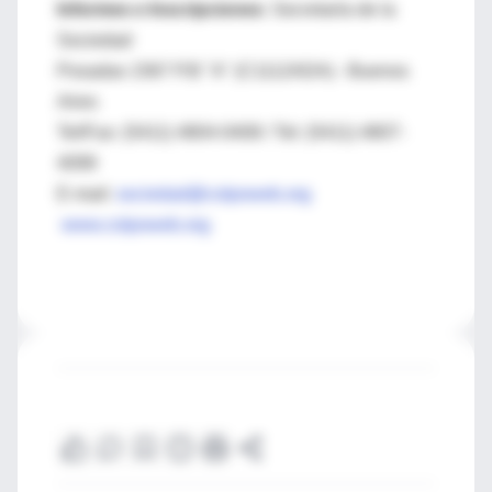
Informes e Inscripciones:
Secretaría de la
Sociedad
Posadas 1567 P.B "A" (C1112ADA) - Buenos
Aires
Tel/Fax: (5411) 4804-0408 / Tel: (5411) 4807-
4099
E-mail:
sociedad@colpoweb.org
www.colpoweb.org