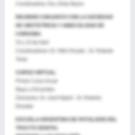
Coordinadora: Dra. Elida Mauro
REUNION CONJUNTA CON LA SOCIEDAD
DE OBSTETRICIA Y GINECOLOGIA DE
CORDOBA
22 y 23 de Abril
Coordinadores: Dr. Otilio Rosato - Dr. Roberto
Testa
CURSO VIRTUAL
Primer Curso Anual
Mayo a Diciembre
Directores: Dr. José Nápoli - Dr. Roberto
Elizalde
ESCUELA ARGENTINA DE PATOLOGÍA DEL
TRACTO GENITAL