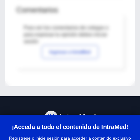
Comentarios
Para ver los comentarios de colegas o
para expresar tu opinión debes iniciar
sesión
Ingresar a IntraMed
¡Acceda a todo el contenido de IntraMed!
Centro de Ayuda
Regístrese o inicie sesión para acceder a contenido exclusivo