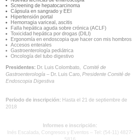
Screening de hepatocarcinoma
Cápsula en sangrado y EEI
Hipertensión portal
Hemorragia variceal, ascitis
Falla hepática aguda sobre crónica (ACLF)
Toxicidad hepática por drogas (DILI)
Ergonomía en endoscopia que hacer con mis hombros
Accesos enterales
Gastroenterología pediátrica
Oncología del tubo digestivo
Presidentes:
Dr. Luis Colombato,
Comité de
Gastroenterología
– Dr. Luis Caro,
Presidente Comité de
Endoscopia Digestiva
Período de inscripción:
Hasta el 21 de septiembre de
2018
Informes e inscripción:
Inés Escalada, Congresos y Eventos – Tel: (54-11) 4827-
5816