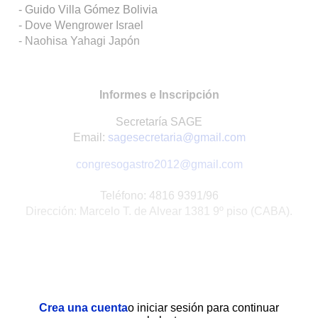
- Guido Villa Gómez Bolivia
- Dove Wengrower Israel
- Naohisa Yahagi Japón
Informes e Inscripción
Secretaría SAGE
Email:
sagesecretaria@gmail.com
congresogastro2012@gmail.com
Teléfono: 4816 9391/96
Dirección: Marcelo T. de Alvear 1381 9º piso (CABA).
Crea una cuenta
o iniciar sesión para continuar