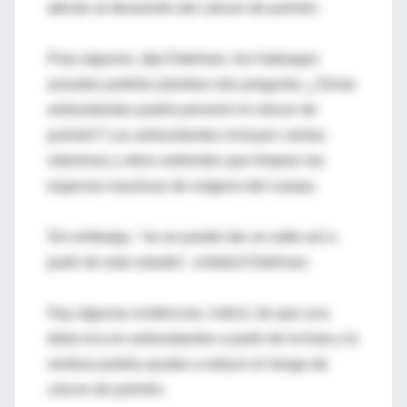
afectar al desarrollo del cáncer de pulmón.
Para algunos, dijo Edelman, los hallazgos
actuales podrían plantear otra pregunta: ¿Tomar
antioxidantes podría prevenir el cáncer de
pulmón? Los antioxidantes incluyen ciertas
vitaminas y otros nutrientes que limpian las
especies reactivas de oxígeno del cuerpo.
Sin embargo, "no se puede dar un salto así a
partir de este estudio", enfatizó Edelman.
Hay algunas evidencias, indicó, de que una
dieta rica en antioxidantes a partir de la fruta y la
verdura podría ayudar a reducir el riesgo de
cáncer de pulmón.