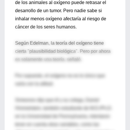
de los animales al oxígeno puede retrasar el
desarrollo de un tumor. Pero nadie sabe si
inhalar menos oxígeno afectaría al riesgo de
cáncer de los seres humanos.
Según Edelman, la teoría del oxígeno tiene
cierta "plausibilidad biológica". Pero por ahora
es solamente una teoría, señaló.
Por supuesto, el oxígeno no es lo único que
varía con la altitud.
Simeonov dijo que él y su colega, Daniel
Himmelstein, también estudiante de M.D./Ph.D.
en la Universidad de Pennsylvania, intentaron
tener en cuenta otras variables, como las