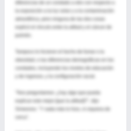
diferencias de un condado a otro con respecto a
la exposición a la luz solar y a la contaminación
atmosférica, pero ninguna de las dos cosas
explicó el vínculo entre la altitud y el cáncer de
pulmón.
Tampoco lo hicieron el hecho de fumar o la
obesidad, o las diferencias demográficas en los
condados, incluyendo los niveles de educación
y de ingresos, y la configuración racial.
"Nos preguntamos: ¿hay algo que pueda
explicar esto mejor [que la altitud]?", dijo
Simeonov. "Y nada más lo hizo, ni siquiera de
cerca".