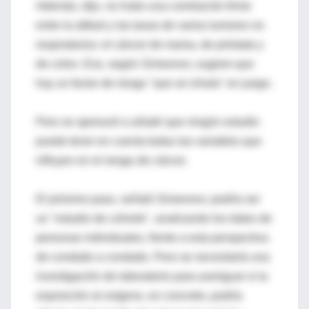
Además, dijo, no hubo una correlación firme
entre la altitud y las tasas de varios tumores no
respiratorios: el cáncer de mama, de próstata y
de colon. Eso, según Simeonov, sugiere que
hay un factor de riesgo "que se inhala" en juego.
Pero se apresuró a añadir que ningún estudio
puede tener en cuenta todas las variables que
influyen en el riesgo de cáncer.
El próximo paso, señaló Simeonov, podría ser
un "estudio de cohorte", analizando los datos de
personas individuales, frente a esta perspectiva
de condado a condado. Pero se necesitaría una
investigación de laboratorio para averiguar si la
exposición al oxígeno, en concreto, podría