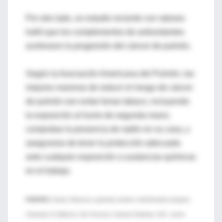
Por otro lado, un estudio reciente con ratones
halló que los complementos de antioxidantes
aceleraron la progresión del cáncer de pulmón.
Según la Asociación Americana del Pulmón, las
mejores maneras de reducir el riesgo de cáncer
de pulmón son evitar fumar tabaco, incluyendo
la exposición al humo de segunda mano;
comprobar la presencia de radón en su casa, y
asegurarse de tener la protección adecuada
ante cualquier exposición a sustancias químicas
en el trabajo.
FUENTES:
Kamen Simeonov, graduate student, bioinformatics program,
University of California, San Francisco; Norman Edelman, M.D., senior