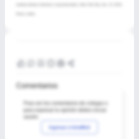
medical advisor, American Lung Association, New York City; Jan. 13, 2015,
PeerJ, online
Comentarios
Para ver los comentarios de colegas o
para expresar tu opinión debes iniciar
sesión
Ingresar a IntraMed