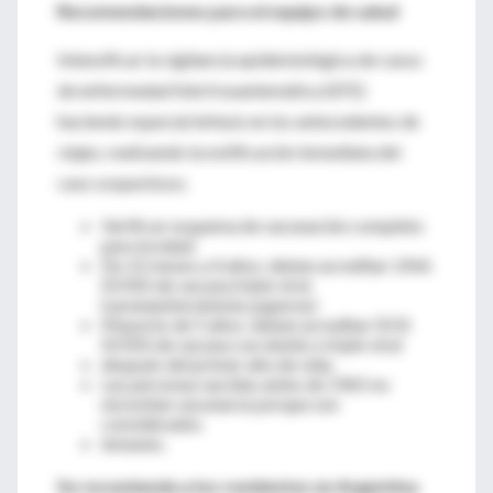
Recomendaciones para el equipo de salud
Intensificar la vigilancia epidemiológica de casos
de enfermedad febril exantemática (EFE)
haciendo especial énfasis en los antecedentes de
viajes, realizando la notificación inmediata del
caso sospechoso.
Verificar esquema de vacunación completo
para la edad:
De 12 meses a 4 años: deben acreditar UNA
DOSIS de vacuna triple viral
(sarampiónrubéola-paperas)
Mayores de 5 años: deben acreditar DOS
DOSIS de vacuna con doble o triple viral
después del primer año de vida.
Las personas nacidas antes de 1965 no
necesitan vacunarse porque son
considerados
inmunes.
Se recomienda a los residentes en Argentina