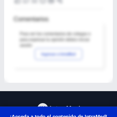
Comentarios
Para ver los comentarios de colegas o
para expresar tu opinión debes iniciar
sesión
Ingresar a IntraMed
¡Acceda a todo el contenido de IntraMed!