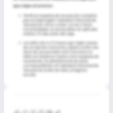
que viajen al exterior:
Verificar esquema de vacunación completo
para la edad según Calendario Nacional de
Vacunación. De no contar con las 2 dosis
recomendadas, la vacuna debe ser aplicada
mínimo 15 días antes del viaje.
Los niños de 6 a 11 meses que viajen a áreas
de circulación viral activa, deben recibir una
dosis de vacuna triple viral. Esta dosis no
debe ser tenida en cuenta como esquema de
vacunación. Se administrarán las dosis
correspondientes al Calendario Nacional de
Vacunación al año de vida y al ingreso
escolar.