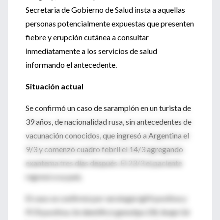
Secretaria de Gobierno de Salud insta a aquellas
personas potencialmente expuestas que presenten
fiebre y erupción cutánea a consultar
inmediatamente a los servicios de salud
informando el antecedente.
Situación actual
Se confirmó un caso de sarampión en un turista de
39 años, de nacionalidad rusa, sin antecedentes de
vacunación conocidos, que ingresó a Argentina el
9/3 y comenzó cuadro febril el 14/3 agregando
exantema tres días después. El 23/3 el paciente
regresó a su país.
El caso se confirmó por serología IgM positiva y
PCR positiva. Se identificó genotipo D8, linaje Gir