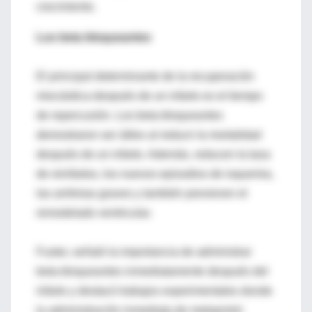
crecimiento.
Los beta bloqueantes
El principal determinante de la recuperación
miocárdica después de un infarto es el tiempo
de repercusión. Los beta-bloqueantes
demostraron ser útiles al reducir la mortalidad
después de un infarto. Además, reducen la tasa
de reinfartos, los nuevos episodios de isquemia,
las arritmias graves y también previenen el
remodelado ventricular.
Fuster, señaló la importancia de administrar
beta-bloqueantes inmediatamente después del
infarto y destacó trabajos experimentales donde
la administración inmediata de metoprolol