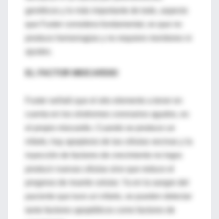
genéticos y lo más importante de todo, aspecto
que Fuster considera fundamental, es que no
produce hemorragias y no requiere monitoreo ni
ajustes.
EL FACTOR MIOCARDIO
Fuster señaló que el otro elemento a tener en
cuenta en los síndromes coronarios agudos, es
el propio miocardio. Cuando se produce un
infarto, hay apoptosis de las células vecinas y la
inyección de factores de crecimiento no logra
producir nuevas células sino que reduce el
progreso de muerte celular. Ya en la sangre del
paciente que tuvo un infarto, se pueden detectar
tanto factores apoptóticos como factores de