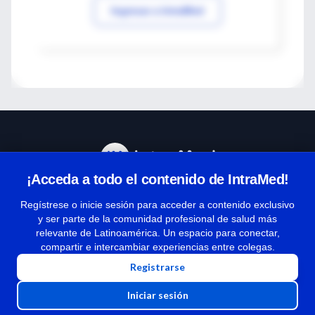
Ingresar a IntraMed
¡Acceda a todo el contenido de IntraMed!
Centro de Ayuda
Regístrese o inicie sesión para acceder a contenido exclusivo
y ser parte de la comunidad profesional de salud más
relevante de Latinoamérica. Un espacio para conectar,
Términos y condiciones
compartir e intercambiar experiencias entre colegas.
| Políticas de privacidad
Registrarse
| Todos los derechos reservados | Copyright 1997-2026
Iniciar sesión