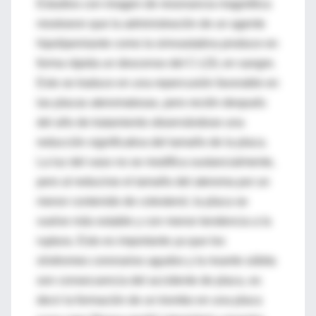
Estudios con imagen de resonancia magnética
mostraron que la administración de un agente
hipolipemiante como la simvastatina produce en
forma rápida un descenso del C-LDL en sangre.
Esto se traduce en una repercusión favorable en
las placas ateromatosas, pero recién después
del año de tratamiento observándose una
reducción significativa del tamaño de la placa.
La luz del vaso no se modifica sustancialmente,
pero al reducirse el tamaño del ateroma por un
menor contenido de colesterol, la placa se
vuelve más estable y con menor tendencia a la
ruptura. Esto es importante ya que los
síndromes coronarios agudos y la muerte súbita
son consecuencia del accidente de placa, es
decir la formación de un trombo en una placa