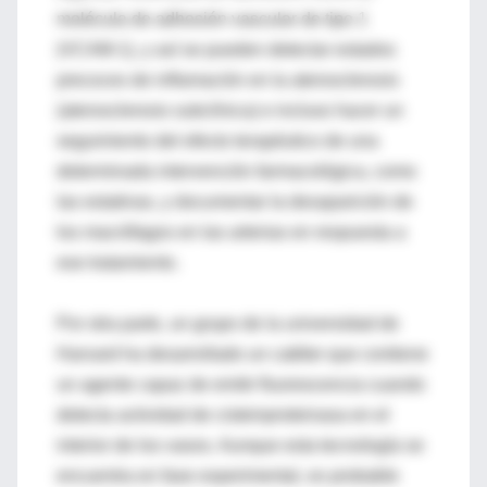
molécula de adhesión vascular de tipo 1
(VCAM-1), y así se pueden detectar estados
precoces de inflamación en la aterosclerosis
(aterosclerosis subclínica) e incluso hacer un
seguimiento del efecto terapéutico de una
determinada intervención farmacológica, como
las estatinas, y documentar la desaparición de
los macrófagos en las arterias en respuesta a
ese tratamiento.
Por otra parte, un grupo de la universidad de
Harvard ha desarrollado un catéter que contiene
un agente capaz de emitir fluorescencia cuando
detecta actividad de cisteinproteinasa en el
interior de los vasos. Aunque esta tecnología se
encuentra en fase experimental, es probable