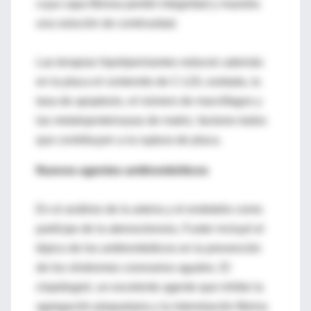
cuya capa fibrosa perdió integridad y muestra
una solución de continuidad.
Las terapias hipolipemiantes reducen además
en la placa el contenido de C-LDL oxidada, la
tasa de apoptosis, el número de macrófagos y
las metaloproteinasas de matriz, factores todos
que contribuyen a la ruptura de placa.
Nuevos agentes antitrombóticos
En el análisis de la arteria y el endotelio como
partícipe de la aterosclerosis, Fuster incluyó el
tópico de los antitrombóticos en la prevención
de los síndromes coronarios agudos. El
clopidogrel, un excelente agente que inhibe la
agregación plaquetaria y la interrelación fibrina