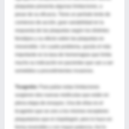
plaquetas presenta algunas limitaciones, a
pesar de su eficacia. Tiene un período lento de
comienzo de acción, gran variabilidad en la
respuesta de las plaquetas según los distintos
fenotipos y su efecto sobre las plaquetas es
irreversible. Un cuarto problema, quizás el más
importante es la tasa de hemorragias que limita
mucho su indicación en pacientes que van a ser
sometidos a procedimientos invasivos.
Ticagrelor.
Para paliar estas limitaciones
surgieron dos nuevas moléculas que están en
plena etapa de ensayos. Una de ellas es el
ticagrelor que se une a los mismos receptores
plaquetarios que el clopidogrel, pero lo hace en
forma reversible y con mayor potencia. Así lo