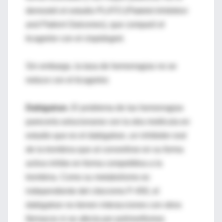
demostró el estudio PLATO (
Platelet Inhibition
and Patient Outcomes
), que comparó el
ticagrelor con el clopidogrel.
Sin embargo, la tasa de hemorragias no se
reduce con el ticagrelor.
Dabigatran.
El problema de las hemorragias
parecería solucionarse con la otra molécula en
estudio que es el dabigatran, un inhibidor oral
de la trombina que al convertirse en su forma
activa inhibe en forma competititva a la
trombina. Como su metabolismo es
independiente del citocromo P-450, el
dabigatran no tienen interacciones con otros
fármacos ni se afecta por polimorfismos