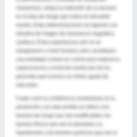
intravenoso, redujo la extensión de la necrosis
en el área de riesgo que rodea al miocardio
muerto. Estas determinaciones se lograron con
estudios de imagen de resonancia magnética
cardíaca. Estas experiencias aún no se
extrapolaron a nivel humano, pero constituyen
una estrategia a tener en cuenta para mejorar la
supervivencia y la función ventricular de los
pacientes que tuvieron un infarto agudo de
miocardio.
Fuster cerró su conferencia centrándose en la
prevención y en este sentido se refirió a los
factores de riesgo que son modificables: los
factores físicos que son la obesidad y la
hipertensión y los factores químicos que son el