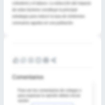
colesterol y el tabaco. La reducción del impacto
de estos factores constituye la principal
estrategia para reducir la tasa de síndromes
coronarios agudos en una población.
Comentarios
Para ver los comentarios de colegas o
para expresar tu opinión debes iniciar
sesión