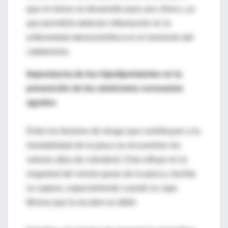
que en breve se desarrolle para uso clínico, ya
que permitiría detectar inflamación en la
enfermedad aterosclerótica en el momento del
cateterismo.
Importancia de los hipolipemiantes en la
prevención de los síndromes coronarios
agudos
Entre los factores de riesgo que contribuyen a la
inestabilidad de la placa se encuentran los
valores altos de colesterol. Esto influye en la
magnitud del núcleo graso de la placa y facilita
su ruptura, especialmente cuando la capa
fibrosa que la recubre es débil.