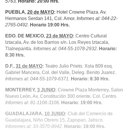
5763.
Horario: 20:00 Hrs.
PUEBLA,
20 de MAYO
:
Hotel Crowne Plaza. Av.
Hermanos Serdan 141, Col. Amor.
Informes al: 044-22-
2765-0492.
Horario 19:00 Hrs.
EDO. DE MEXICO,
23 de MAYO
:
Centro Cultural
Iztacala, Av. de los Barrios s/n. Los Reyes Iztacala,
Tlalnepantla.
Informes al: 044-55-1078-2932.
Horario:
8:30 Hrs.
D.F.,
31 de MAYO
:
Teatro Julio Prieto. Xola 809 esq.
Gabriel Mancera, Col. del Valle, Deleg. Benito Juarez.
Informes al: 044-55-1079-6371.
Horario: 8:30 Hrs.
MONTERREY,
3 JUNIO
:
Crowne Plaza Monterrey, Salon
Nuevo León, Av. Constitución 300 oriente, Col. Centro.
Informes al: 81-1106-3106.
Horario: 19:00 Hrs.
GUADALAJARA,
10 JUNIO
:
Club del Comercio de
Guadalajara, Niño Obrero 15, Zapopan, Jalisco.
Inforemes al: 33-3570-8942.
Horario: 19:00 Hrs.