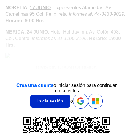
MORELIA,
17 JUNIO
:
Expoeventos Alamedas, Av.
Camelinas 95 Col. Felix Ireta.
Informes al: 44-3433-9029.
Horario: 9:00 Hrs.
MERIDA,
24 JUNIO
:
Hotel Holiday Inn. Av. Colón 498,
Col. Centro.
Informes al: 81-1106-3106.
Horario: 19:00
Hrs.
DIVISION ODONTOLOGICA
Crea una cuenta
o iniciar sesión para continuar
con la lectura
o
Inicia sesión