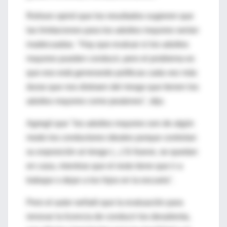
Rolison opinó que los resultados sugieren que
las limitaciones para los adultos mayores serían
inadecuadas. "Hay que evaluar si los adultos
mayores pueden conducir, pero el problema es
que eso está generando políticas cada vez más
duras que nos distraen del riesgo que tienen los
adultos mayores como peatones", dijo.
Agregó que "los adultos mayores son de algún
modo los conductores ideales porque controlan
su exposición al riesgo (...) Si llueve, se quedan
en casa, mientras que el resto tiene que ir a
trabajar o dejar a los hijos en la escuela".
Pero el autor señaló que la evaluación para
renovar la licencia de conducir los desalienta,