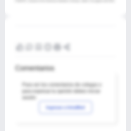
FUENTE: Journal of the American Geriatrics Society, online 2 de agosto del 2012.
Comentarios
Para ver los comentarios de colegas o
para expresar tu opinión debes iniciar
sesión
Ingresar a IntraMed