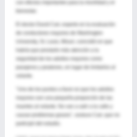
con efectos importantes para la movilidad y el
bienestar.
El doctor David Carr, experto en la evaluación
de conductores mayores de Washington
University, St. Louis, Misuri, coincidió en que
habría que prestarle más atención a la
seguridad de los adultos mayores como
pasajeros y peatones, en lugar de limitarlos al
volante.
"Uno de los puntos a favor es que los adultos
mayores son una pequeña proporción de las
muertes al volante. No van a salir a la calle y
causar problemas graves", sostuvo Carr, que no
participó del estudio.