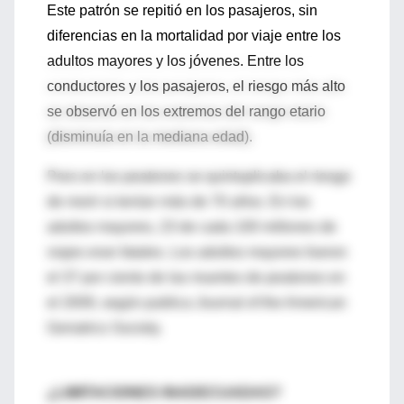
Este patrón se repitió en los pasajeros, sin
diferencias en la mortalidad por viaje entre los
adultos mayores y los jóvenes. Entre los
conductores y los pasajeros, el riesgo más alto
se observó en los extremos del rango etario
(disminuía en la mediana edad).
Pero en los peatones se quintuplicaba el riesgo
de morir si tenían más de 70 años. En los
adultos mayores, 23 de cada 100 millones de
viajes eran fatales. Los adultos mayores fueron
el 37 por ciento de las muertes de peatones en
el 2009, según publica Journal of the American
Geriatrics Society.
¿LIMITACIONES INADECUADAS?