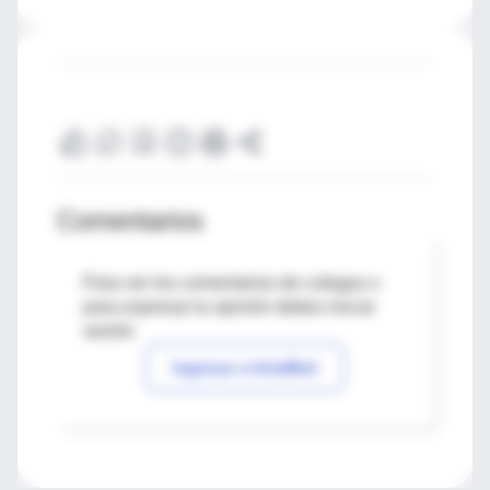
Comentarios
Para ver los comentarios de colegas o
para expresar tu opinión debes iniciar
sesión
Ingresar a IntraMed