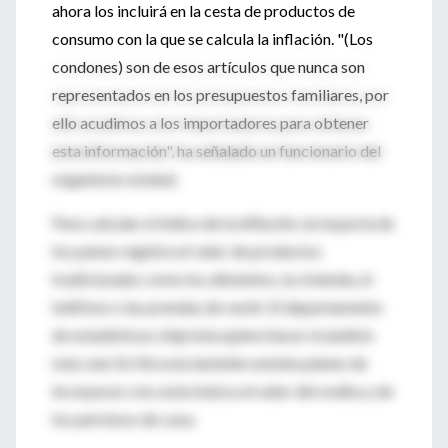
ahora los incluirá en la cesta de productos de
consumo con la que se calcula la inflación. "(Los
condones) son de esos artículos que nunca son
representados en los presupuestos familiares, por
ello acudimos a los importadores para obtener
esta información", ha señalado un funcionario del
organismo estatal.
Para calcular el índice de la inflación, la mayoría de
los países registra el valor de productos
tradicionales como los alimentos, la vivienda, el
teléfono o las prendas de vestir. El departamento
de estadísticas chipriota quiere hacer el análisis
más real. En Nicosia también existen planes de
incorporar a la cesta básica el valor del vodka y de
los permisos de caza.