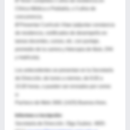
Ø Tener cumplidos 2 años de residencia en
Clínica Médica o Pediatría, o 3 años de
concurrencia.
Ø Presentar Currículo Vitae (adjuntar constancia
de residencia, certificados de desempeño en
tareas docentes, cursos, etc. con puntaje,
promedio de la carrera y fotocopia de título, DNI
y matrícula).
Los antecedentes se presentan en la Secretaría
de Dirección, de lunes a viernes, de 8.00 a
15.00 horas, o pueden ser enviados por correo
a:
Pacheco de Melo 3081 (1425) Buenos Aires.
Informes e incripción
:
Secretaría de Dirección. Olga Suárez. 4805-