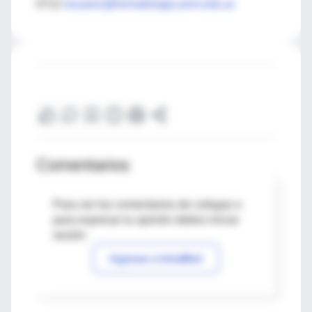
0712
osuarez@hematologia.anm.edu.ar
Comentarios
Para ver los comentarios de colegas o
para expresar tu opinión debes iniciar
sesión
Ingresar a IntraMed