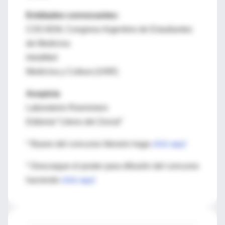
Entidades convocantes:
COCAEM, Congreso Argentino de Estudiantes
de Medicina
IntraMed
Medicina y Cultura (UNR)
Auspicia
Laboratorio Roemmers
Editorial “Libros del Zorzal”
* Bases del concurso literario haga
click aquí
* Descargue el poster para difusión del concurso
haciendo
click aquí