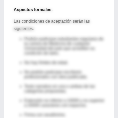
Aspectos formales:
Las condiciones de aceptación serán las
siguientes:
Podrán participar estudiantes regulares de
la carrera de Medicina de cualquier
Universidad del país que acrediten su
condición de tales.
No hay límites de edad.
No podrán participar escritores
profesionales con obra publicada.
Texto narrativo en una o ambas de las
categorías propuestas.
Extensión no inferior a 10000 y no superior
a 20000 caracteres con espacios.
Firma con seudónimo.