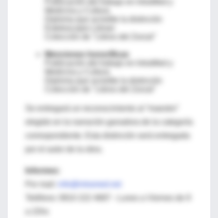
Publicación del trabajo en IntraMed y
Medicina y Cultura
Diploma que acredite la distinción
Estetoscopio Litman
Colección de "Libros del Zorzal"
Menciones honoríficas
Publicación del trabajo en IntraMed y
Medicina y Cultura
Diploma que acredite la distinción
Colección de "Libros del Zorzal"
Se entregará un reconocimiento al “maestro”
elegido en la narración ganadora de la categoría
correspondiente. Esta distinción será entregada
por el autor de la obra.
Informes:
Por mail:
info@intramed.net
Teléfono: 0810 222 4687 - Lunes a Viernes de 9
a 22hs