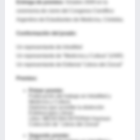
Entrega de premios
: Octubre 2009 en la
ceremonia de cierre del Congreso Científico
Argentino de Estudiantes de Medicina, Córdoba.
Conformación del jurado:
Un representante de IntraMed
Un representante de “Medicina y Cultura” (UNR)
Un representante de Editorial “Libros del Zorzal”
Premios:
Primer premio:
Publicación del trabajo en IntraMed y
Medicina y Cultura
Diploma que acredite la distinción
Estetoscopio Litman
Libro: MEDICINA INTERNA Harrison
Colección de "Libros del Zorzal"
Segundo premio: