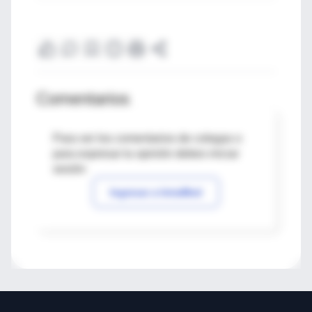
Comentarios
Para ver los comentarios de colegas o
para expresar tu opinión debes iniciar
sesión
Ingresar a IntraMed