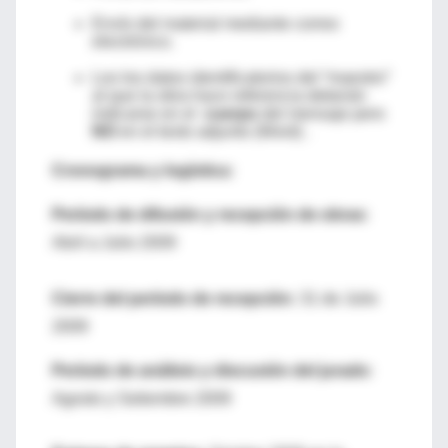
Envío del material mediante correo
electrónico.
Los los datos identificatorios del “maestro”
al que la obra hace referencia deberán
indicarse en el
cuerpo
del mensaje pero
NO
en el texto adjunto (Word) .
Cronograma y logística:
Período de difusión y recepción de obras
:
Abril a Julio 2009
Cierre del período de recepción:
31 de Julio
2009
Período de análisis y discusión del jurado
:
Agosto y Setiembre 2009