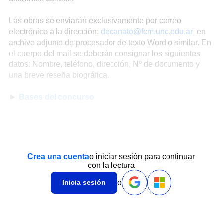
Las obras se enviarán exclusivamente por correo
electrónico a la dirección:
decanato@fcm.unc.edu.ar
en
archivo adjunto de procesador de texto Word o similar. En
el cuerpo del mail se deberán consignar los siguientes
datos: Nombre, teléfono, dirección, Nº de documento y
una breve reseña biográfica.
►
Bases del concurso
Crea una cuenta
o iniciar sesión para continuar
con la lectura
o
Inicia sesión