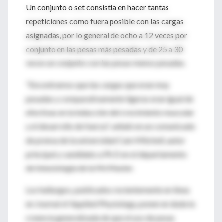
Un conjunto o set consistía en hacer tantas
repeticiones como fuera posible con las cargas
asignadas, por lo general de ocho a 12 veces por
conjunto en las pesas más pesadas y de 25 a 30
veces un conjunto con las pesas menos pesadas.
"Encontramos que las cargas que eran muy
pesadas y comparativamente ligeras eran igual de
efectivas en la inducción del crecimiento muscular
y el desarrollo de fuerza", señaló en un comunicado
de prensa de la universidad Cam Mitchell, autor
principal y candidato a Ph D en el departamento
de kinesiología de la McMaster.
Los hallazgos, publicados recientemente en línea
en Journal of Applied Physiology, ponen en duda la
creencia generalizada de que el uso de pesas