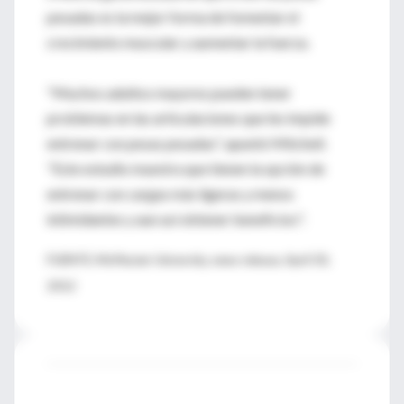
pesadas es la mejor forma de fomentar el
crecimiento muscular y aumentar la fuerza.
"Muchos adultos mayores pueden tener
problemas en las articulaciones que les impide
entrenar con pesas pesadas", apuntó Mitchell.
"Este estudio muestra que tienen la opción de
entrenar con cargas más ligeras y menos
intimidantes y aun así obtener beneficios".
FUENTE: McMaster University, news release, April 30,
2012