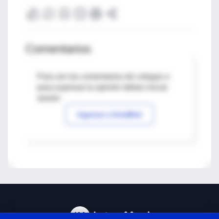
Comentarios
Para ver los comentarios de colegas o
para expresar tu opinión debes iniciar
sesión
Ingresar a IntraMed