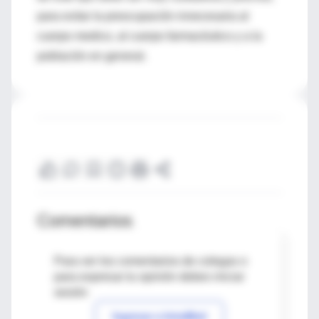
para evitar la preocupación innecesaria al
cuerpo medico, al cuerpo farmacéutico y a la
población en general.
Comentarios
Para ver los comentarios de colegas o
para expresar tu opinión debes iniciar
sesión
Ingresar a IntraMed