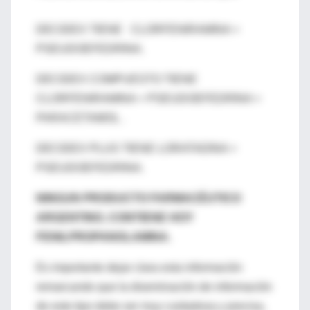
DECIDEX TIENE CLORFENIRAMINA +
PSEUDOEFEDRINA.
DECIDEX COMPUESTO TIENE
CLORFENIRAMINA + PSEUDOEFEDRINA +
PARACETAMOL .
DECIDEX PLUS TIENE LORATADINA +
PSEUDOEFEDRINA.
NINGUN PRODUCTO FARMACÉUTICO
ARGENTINO, CONTIENE HOY
FENILPROPANOLAMINA.
Es importante dejar clara esta información
remarcando que la diseminación de información
de este tipo debe ser muy cuidadosa y precisa,