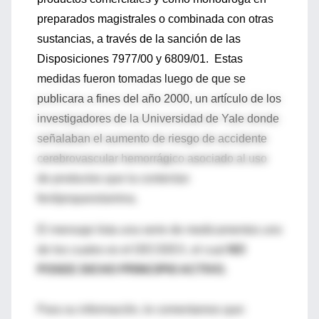
preparados magistrales o combinada con otras
sustancias, a través de la sanción de las
Disposiciones 7977/00 y 6809/01. Estas
medidas fueron tomadas luego de que se
publicara a fines del año 2000, un artículo de los
investigadores de la Universidad de Yale donde
señalaban el aumento de riesgo de accidente
cerebrovascular hemorrágico asociado al uso
de productos que la contenían
fenilpropanolamina.
El mensaje lista una serie de medicamentos uno
de los cuales es el DECIDEX, el cual
NO
POSEE DICHO PRINCIPIO ACTIVO.
Para su información, le comentamos que: