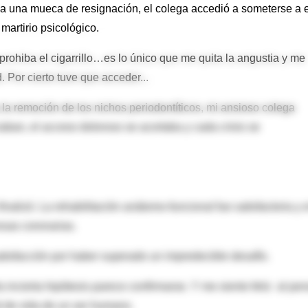
a una mueca de resignación, el colega accedió a someterse a 
martirio psicológico.
 prohiba el cigarrillo…es lo único que me quita la angustia y me
. Por cierto tuve que acceder...
 la remoción de los nichos periodontíticos, mi ansioso colega
aban, el acceso doloroso se acortaba y cada crisis se
alizó. La rehabilitación anátomo-funcional fue satisfactoria y e
rosas coronarias.
 satisfacción por haber superado un impredecible desafío.
a incierta hipótesis parece confirmarse. Y me siento feliz al pe
d de vida de un ser humano.