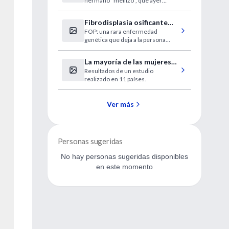
hermano "mellizo", que ayer
una década
cumplió 10 años.
Fibrodisplasia osificante
FOP: una rara enfermedad
progresiva
genética que deja a la persona
atrapada en su propia "prisión
ósea".
La mayoría de las mujeres
Resultados de un estudio
está disconforme con su
realizado en 11 países.
cuerpo
Ver más
Personas sugeridas
No hay personas sugeridas disponibles
en este momento