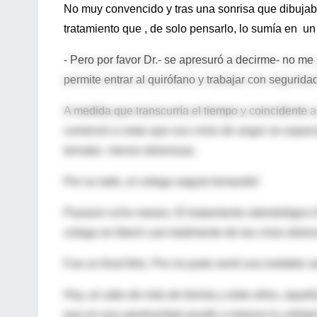
No muy convencido y tras una sonrisa que dibujab
tratamiento que , de solo pensarlo, lo sumía en un 
- Pero por favor Dr.- se apresuró a decirme- no me
permite entrar al quirófano y trabajar con seguridad
A medida que transcurría el tiempo y coincidente a
comenzó a notar que sus crisis de angor se espaci
tornaba menos dolorosas.
Por su lado, el colega seguía fumando!
Pasaron ocho meses. El tratamiento odontológico fin
colega se liberó casi totalmente de las crisis dolo
Fue un final feliz. Por mi parte sentí una inefable
Hoy, al cabo de más de treinta y siete años, aquell
que en esa oportunidad ayudé a mejorar la calida