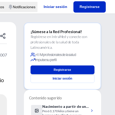
Iniciar sesión
Registrarse
tos
Notificaciones
¡Súmese a la Red Profesional!
Regístrese en IntraMed y conecte con
profesionales de la salud de toda
Latinoamérica.
2007
+1.1 M profesionales de la salud
Impulse su perfil
Registrarse
Iniciar sesión
io
Contenido sugerido
Nacimiento a partir de un
Pesó 3,170 kilos y tiene un
embrión congelado durante