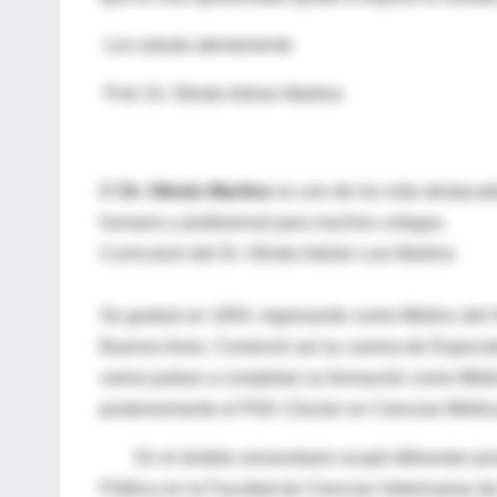
Los saluda atentamente
Prof. Dr. Olindo Adrian Martino
El
Dr. Olindo Martino
es uno de los más destacado
humano y profesional para muchos colegas.
Curriculum del Dr. Olindo Adrián Luis Martino
Se graduó en 1954, ingresando como Médico del H
Buenos Aires. Comenzó así su carrera de Especiali
varios países a completar su formación como Médico
posteriormente el PhD ( Doctor en Ciencias Médic
En el ámbito universitario ocupó diferentes jera
Pública en la Facultad de Ciencias Veterinarias de