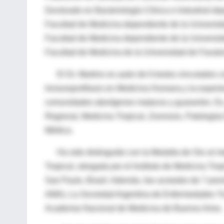
Doctorado en Bacteriología Clínica e Industrial d
Facultad de Medicina dependiente de la Universid
Facultad de Medicina dependiente de la Universid
Facultad de Medicina de la Universidad de Favalo
El Dr. Martino es autor de 6 textos vinculados co
Inmunoprofilaxis en Medicina Humana y la experie
comunidades aborígenes matacos y guaraníes. Es,
Regional, Medicina Tropical, Zoonosis, Patologías
Médica.
Ha sido distinguido con la Medalla de Oro al me
Tropical, otorgada por el Instituto de Medicina Tr
Sao Paulo, Brasil. Además, fue acreedor de 7 prem
AMA), La Sociedad Argentina de Enfermedades Tr
Academia Nacional de Medicina de Buenos Aires.