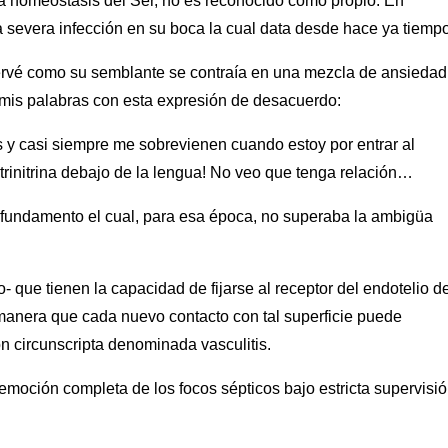
a homeostasis del Ser, no es reconocido como propio. En
severa infección en su boca la cual data desde hace ya tiempo
ervé como su semblante se contraía en una mezcla de ansiedad
mis palabras con esta expresión de desacuerdo:
 y casi siempre me sobrevienen cuando estoy por entrar al
trinitrina debajo de la lengua! No veo que tenga relación…
i fundamento el cual, para esa época, no superaba la ambigüa
- que tienen la capacidad de fijarse al receptor del endotelio d
 manera que cada nuevo contacto con tal superficie puede
n circunscripta denominada vasculitis.
emoción completa de los focos sépticos bajo estricta supervisi