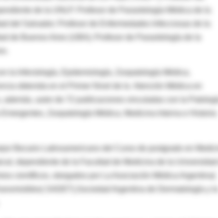
ependiente de la UNLP. Profesor de Parasitología Médica de la
ad del Salvador; Profesor de Enfermedades Infecciosas de la
ad de Buenos Aires (UBA); Profesor de Parasitología de la
ro.
n la Infectología, Epidemiología, Zoopatología Médica,
ncia obtenida en el Primer Nivel de la Atención Médica en
 además, autor de 72 publicaciones vinculadas con la Patolog
 Emergentes, Zoopatología Médica, Medicina Interna e Historia
jor Becario Latinoamericano del Curso de postgrado en Medic
opical, dependiente de la Facultad de Medicina de la Universidad
ios científicos, otorgados por La Asociación Médica Argentina(
ansmisibles( SADET),Sociedad Argentina de Dermatología y l