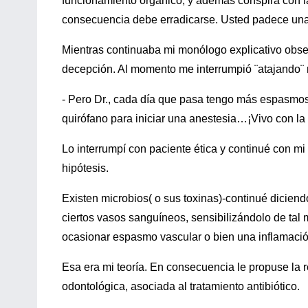
funcionamiento orgánico, y además conspira con l
consecuencia debe erradicarse. Usted padece una 
Mientras continuaba mi monólogo explicativo obs
decepción. Al momento me interrumpió ¨atajando¨ 
- Pero Dr., cada día que pasa tengo más espasmos
quirófano para iniciar una anestesia…¡Vivo con la 
Lo interrumpí con paciente ética y continué con m
hipótesis.
Existen microbios( o sus toxinas)-continué diciendo
ciertos vasos sanguíneos, sensibilizándolo de tal
ocasionar espasmo vascular o bien una inflamació
Esa era mi teoría. En consecuencia le propuse la r
odontológica, asociada al tratamiento antibiótico.