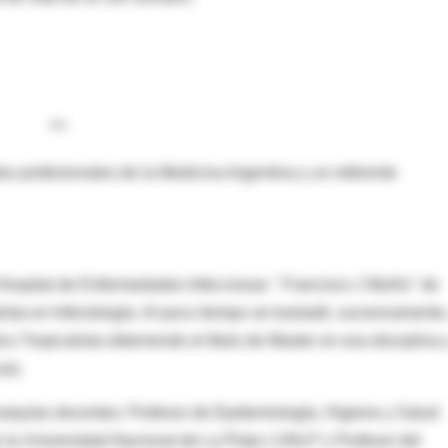
***
s profesionales de la Medicina Argentina y un referente
ospital de Enfermedades Infecciosas " Francisco J Muñiz" de
sta en Infectología. Al poco tiempo se trasladó, sucesivamente,
 Tropicalista obteniendo el título de Master en esa disciplina 
as).
rquías docentes: Profesor de Epidemiología, Higiene y Salud
 la Universidad Nacional de La Plata ( UNLP ); Profesor del