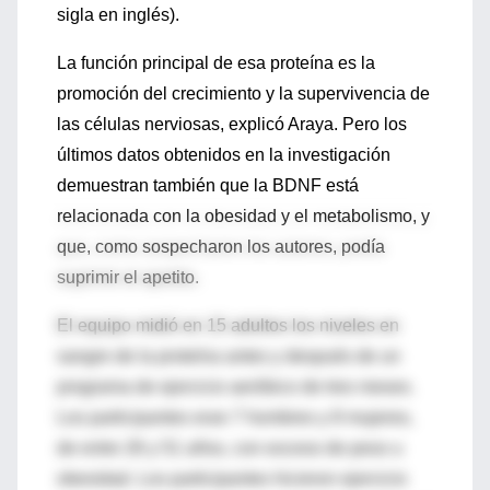
sigla en inglés).
La función principal de esa proteína es la
promoción del crecimiento y la supervivencia de
las células nerviosas, explicó Araya. Pero los
últimos datos obtenidos en la investigación
demuestran también que la BDNF está
relacionada con la obesidad y el metabolismo, y
que, como sospecharon los autores, podía
suprimir el apetito.
El equipo midió en 15 adultos los niveles en
sangre de la proteína antes y después de un
programa de ejercicio aeróbico de tres meses.
Los participantes eran 7 hombres y 8 mujeres,
de entre 26 y 51 años, con exceso de peso u
obesidad. Los participantes hicieron ejercicio