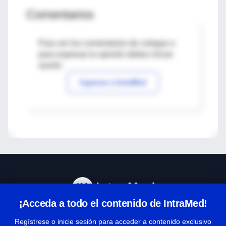
Comentarios
Para ver los comentarios de colegas o
para expresar tu opinión debes iniciar
sesión
Ingresar a IntraMed
¡Acceda a todo el contenido de IntraMed!
Centro de Ayuda
Regístrese o inicie sesión para acceder a contenido exclusivo