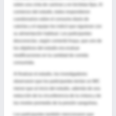
sobre una cinta de caminar y en biciletas fijas. Al
comienzo del estudio, todos respondieron
cuestionarios sobre el consumo diario de
calorías y el equipo les indicó que siguieran con
su alimentación habitual. Los participantes
desconocían, según comentó Araya, que uno de
los objetivos del estudio era evaluar
modificaciones en la cantidad de comida
consumida.
Al finalizar el estudio, los investigadores
observaron que los participantes tenían un IMC
menor que al inicio del estudio, además de una
reducción de la circunferencia de la cintura y de
los niveles promedio de la presión sanguínea.
Los participantes también mencionaron que