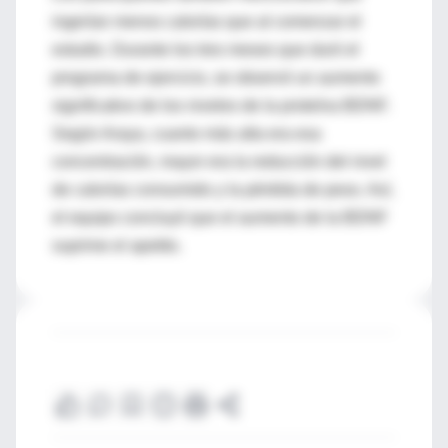
ingerían menos calorías que al comenzar el
estudio. Durante los tres meses que duró el
programa de ejercicio, se observó un aumento
significativo de los niveles de la proteína BDNF.
Según Araya, cuanto más alta era esa
concentración, mayor era la reducción del nivel
de calorías consumido y la pérdida de peso. Así,
el equipo concluyó que el aumento de la BDNF
suprime el apetito.