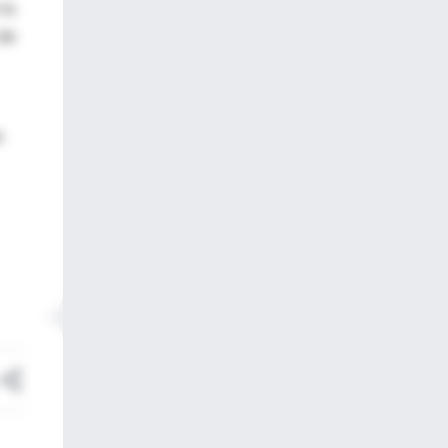
 la
 de
o