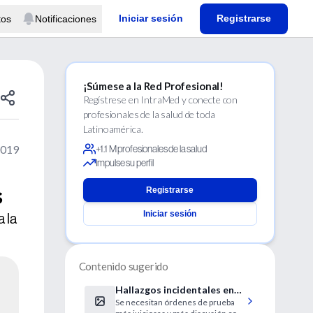
Iniciar sesión
Registrarse
tos
Notificaciones
¡Súmese a la Red Profesional!
Regístrese en IntraMed y conecte con
profesionales de la salud de toda
Latinoamérica.
2019
+1.1 M profesionales de la salud
Impulse su perfil
s
Registrarse
Iniciar sesión
 la
Contenido sugerido
Hallazgos incidentales en
Se necesitan órdenes de prueba
las pruebas de diagnóstico