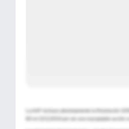
La AAP rechaza absolutamente la Resolución 3250/
BO el 22/11/2019 por ser una inaceptable acción c