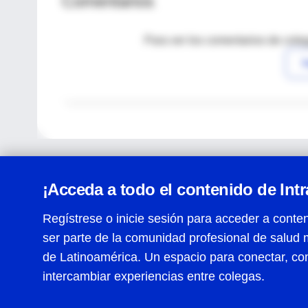
Comentarios
Para ver los comentarios de coleg
I
¡Acceda a todo el contenido de Int
Regístrese o inicie sesión para acceder a conten
ser parte de la comunidad profesional de salud 
Centro de Ayuda
de Latinoamérica. Un espacio para conectar, co
Términos y condiciones
| Políticas de privacidad
| Todos
intercambiar experiencias entre colegas.