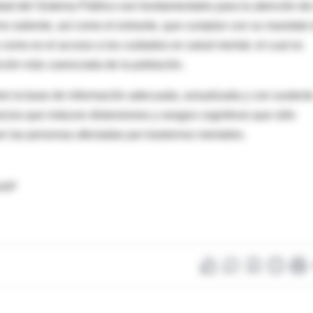
dad del Sistema Público son fundamentales para la atención de
no saliente, así como el entrante, que cumplan con su mandato
como es el acceso a los cuidados en salud mental, el cual es
rción más carenciada de la población.
re la base de información adecuada, actualizada y con sustent
juicios que inducen distorsiones y sesgos cognitivos que sólo
or las personas afectadas por trastornos mentales.
 AAP