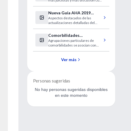
más juiciosas y más discusión con
y detección
los pacientes sobre los límites de
las tecnologías médicas.
Nueva Guía AHA 2019
Aspectos destacados de las
sobre RCP
actualizaciones detalladas del
2019 de las Guías de la AHA para
RCP y ACE
Comorbilidades
Agrupaciones particulares de
psiquiátricas son comunes
comorbilidades se asocian con
en el trastorno alimentario
subcaracterísticas específicas del
trastorno.
Ver más
Personas sugeridas
No hay personas sugeridas disponibles
en este momento