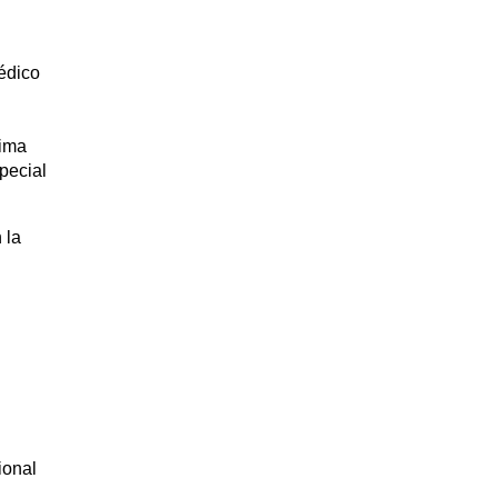
édico
cima
pecial
 la
ional