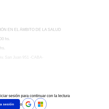
N EN EL ÁMBITO DE LA SALUD
00 hs.
 hs.
Av. San Juan 951 -CABA-
0
niciar sesión para continuar con la lectura
o
ia sesión