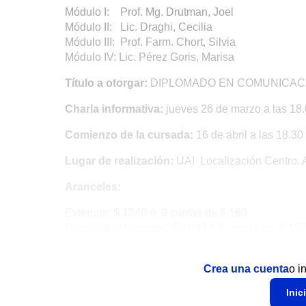
Módulo I: Prof. Mg. Drutman, Joel
Módulo II: Lic. Draghi, Cecilia
Módulo III: Prof. Farm. Chort, Silvia
Módulo IV: Lic. Pérez Goris, Marisa
Título a otorgar:
DIPLOMADO EN COMUNICACIÓ
Charla informativa:
jueves 26 de marzo a las 18.
Comienzo de la cursada:
16 de abril a las 18.30
Lugar de realización:
UAI Localización Centro. 
Aranceles:
Externos: $ 1340 ó 9 cuotas de $ 160
Comunidad Vaneduc: $ 1000 ó 9 cuotas de $ 12
Crea una cuenta
o i
Inic