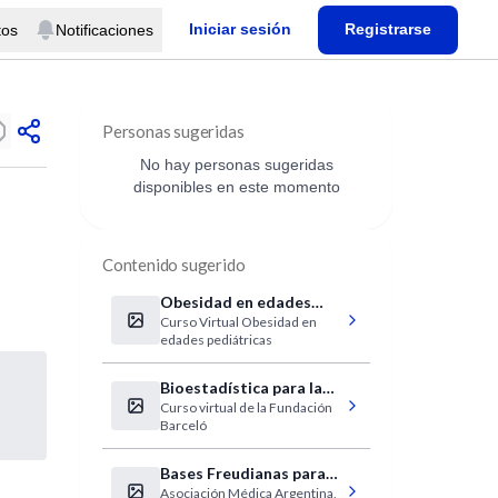
Iniciar sesión
Registrarse
tos
Notificaciones
Personas sugeridas
No hay personas sugeridas
disponibles en este momento
Contenido sugerido
Obesidad en edades
Curso Virtual Obesidad en
pediátricas
edades pediátricas
Bioestadística para la
Curso virtual de la Fundación
investigación básica y
Barceló
clínica
Bases Freudianas para
Asociación Médica Argentina,
entender los fenómenos