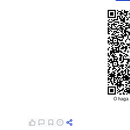
O haga