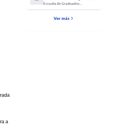
Escuela de Graduados
sociales
(EGAMA)
Ver más
irada
ra a