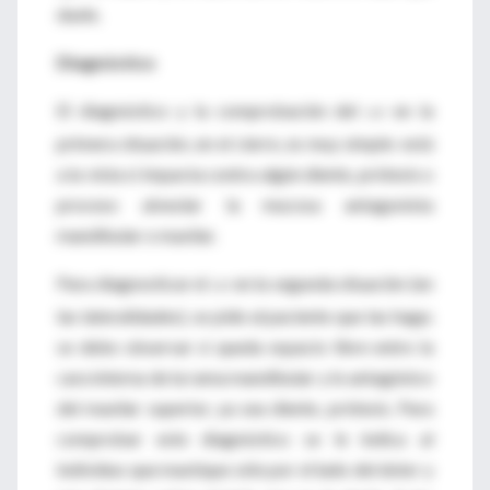
duele.
Diagnóstico
El diagnóstico y la comprobación del
en la
CAT
primera situación, en el cierre, es muy simple: está
a la vista si impacta contra algún diente, prótesis o
proceso alveolar la mucosa antagonista
mandibular o maxilar.
Para diagnosticar el
en la segunda situación (en
CAT
las lateralidades), se pide al paciente que las haga;
se debe observar si queda espacio libre entre la
cara interna de la rama mandibular y lo antagónico
del maxilar superior, ya sea diente, prótesis. Para
comprobar este diagnóstico se le indica al
individuo que mastique sólo por el lado del dolor y