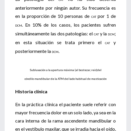
anteriormente por ningún autor. Su frecuencia es
en la proporción de 10 personas de
por 1 de
CAT
. En 10% de los casos, los pacientes sufren
DCM
simultáneamente las dos patologías: el
y la
;
CAT
DCM
en esta situación se trata primero el
y
CAT
posteriormente la
.
DCM
Subluxación a la apertura máxima (al bostezar, reir)del
cóndilo mandibular de la ATM del lado habitual de masticación
Historia clínica
En la práctica clínica el paciente suele referir con
mayor frecuencia dolor en un solo lado, ya sea en la
cara interna de la rama ascendente mandibular o
en el vestíbulo maxilar, que se irradia hacia el oído,