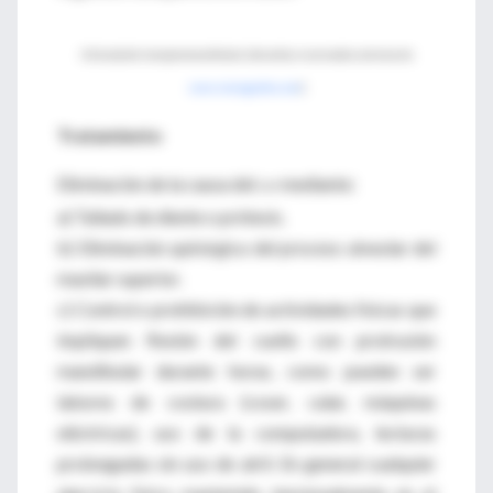
Articulación temporomandibular (derechos reservados cortesía de
www.monografias.com
)
Tratamiento
Eliminación de la causa del
mediante:
CAT
a) Tallado de diente o prótesis.
b) Eliminación quirúrgica del proceso alveolar del
maxilar superior.
c) Control o prohibición de actividades físicas que
impliquen flexión del cuello con protrusión
mandibular durante horas, como pueden ser
labores de costura (coser, calar, máquinas
eléctricas), uso de la computadora, lecturas
prolongadas sin uso de atril. En general cualquier