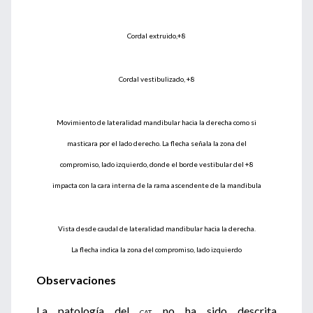
Cordal extruido,+8
Cordal vestibulizado, +8
Movimiento de lateralidad mandibular hacia la derecha como si
masticara por el lado derecho. La flecha señala la zona del
compromiso, lado izquierdo, donde el borde vestibular del +8
impacta con la cara interna de la rama ascendente de la mandibula
Vista desde caudal de lateralidad mandibular hacia la derecha.
La flecha indica la zona del compromiso, lado izquierdo
Observaciones
La patología del
no ha sido descrita
CAT