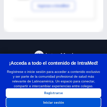
Ingresar a IntraMed
¡Acceda a todo el contenido de IntraMed!
Centro de Ayuda
Regístrese o inicie sesión para acceder a contenido exclusivo
y ser parte de la comunidad profesional de salud más
relevante de Latinoamérica. Un espacio para conectar,
Términos y condiciones
compartir e intercambiar experiencias entre colegas.
| Políticas de privacidad
Registrarse
| Todos los derechos reservados | Copyright 1997-2026
Iniciar sesión