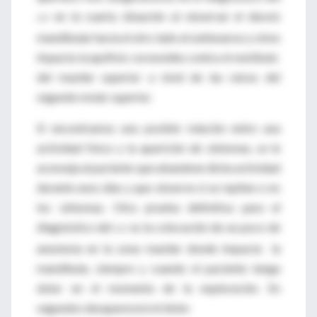
en la cuarta situación al observar el desvío
CAT
mandibular hacia el otro lado al subluxarse y cómo
impacta la apófisis coronoides contra el vestíbulo
del maxilar superior a nivel de las raíces del
segundo molar superior.
Si encontramos una posible relación entre una
actividad física y la aparición de síntomas, se le
aconseja al paciente que abandone dicha actividad
durante unos días y que observe si se repiten o no
los síntomas. Otra prueba definitiva para el
diagnóstico del
es la colocación de un poco de
CAT
anestesia en la zona maxilar donde impacta la
mandíbula, siempre y cuando el paciente tenga
dolor en el momento de la exploración. En
segundos desaparecerá el dolor.