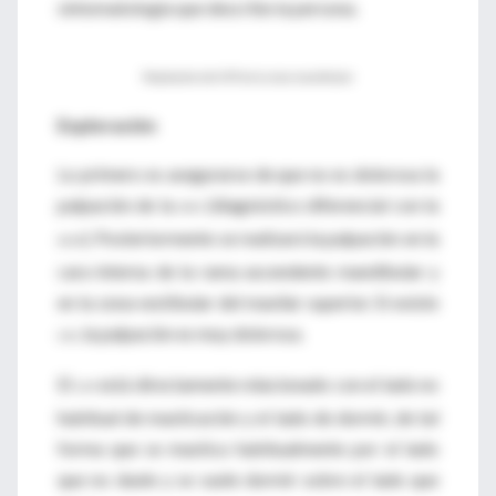
sintomatología que describe la persona.
Palpitación del CAT de la rama mandibular
Exploración
Lo primero es asegurarse de que no es dolorosa la
palpación de la
(diagnóstico diferencial con la
ATM
). Posteriormente se realizará la palpación en la
DCM
cara interna de la rama ascendente mandibular y
en la zona vestibular del maxilar superior. Si existe
, la palpación es muy dolorosa.
CAT
El
está directamente relacionado con el lado no
CAT
habitual de masticación y el lado de dormir, de tal
forma que se mastica habitualmente por el lado
que no duele y se suele dormir sobre el lado que