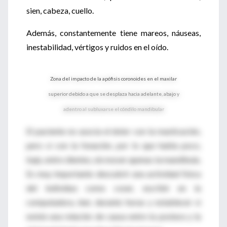
sien, cabeza, cuello.
Además, constantemente tiene mareos, náuseas,
inestabilidad, vértigos y ruidos en el oído.
Zona del impacto de la apófisis coronoides en el maxilar
superior debido a que se desplaza hacia adelante, abajo y
adentro al subluxarse el cóndilo mandibular
El paciente no asocia el dolor con la masticación,
pero sí con la fonación, por lo que habla poco,
bajo, entre dientes, sin mover apenas la mandíbula.
Es muy importante descubrir una actividad física
del individuo como coser, escribir en la
computadora, leer, durante horas y establecer si
existe una relación de causa entre la postura y la