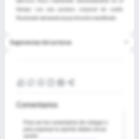
ejercicio físico mantenido tensionalmente en el
tiempo con una postura corporal de cuello
flexionado demanda una protrusión mandibular.
Sugerencias de Lecturas
Comentarios
Para ver los comentarios de colegas o
para expresar tu opinión debes iniciar
sesión