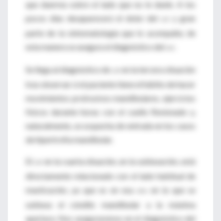
que duerma sobre el lado que no le duele. A los
pocos días desaparecerá el dolor del
y gran
CAT
parte de la sintomatología que lo acompaña; de
esta manera se asegura el diagnóstico del
.
CAT
Se llega al diagnóstico de
en la tercera situación
CAT
tras observar si el paciente tiene el hábito de hacer
movimientos protrusivos mandibulares, ejercicios
físicos durante horas con el cuello flexionado y,
naturalmente, se sospecha de entrada en los casos
de hipertrofia mandibular.
El
en la cuarta situación, en la subluxación, está
CAT
directamente relacionado con el lado habitual de
masticación, ya que es en esa
en la que se
ATM
subluxa el cóndilo mandibular a la máxima
apertura. Nos aseguraremos en el diagnóstico del