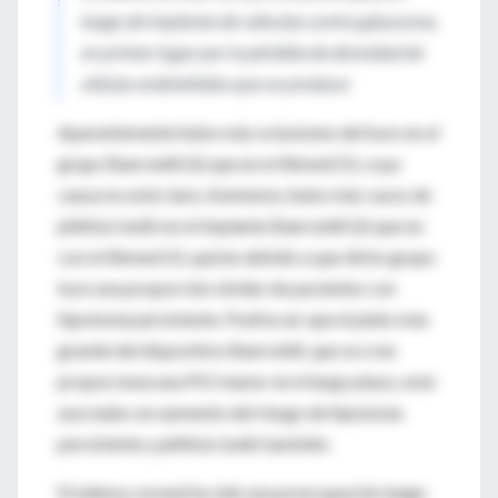
luego de implante de válvulas contra glaucoma,
en primer lugar por la pérdida de densidad de
células endoteliales que se produce
Aparentemente hubo más oclusiones del tuvo en el
grupo Baerveldt (6) que en el Ahmed (1), cuya
causa no está clara. Asimismo, hubo más casos de
phthisis bulbi en el implante Baerveldt (6) que en
con el Ahmed (1), quizás debido a que dicho grupo
tuvo una proporción similar de pacientes con
hipotonía persistente. Podría ser que el plato más
grande del dispositivo Baerveldt, que se cree
proporciona una PIO menor en el largo plazo, está
asociada con aumento del riesgo de hipotonía
persistente y phthisis bulbi también.
El edema corneal ha sido una preocupación luego