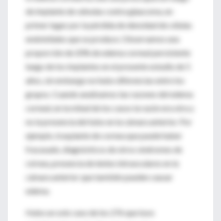
de implante de válvulas contra glaucoma, en
primer lugar por la pérdida de densidad de células
endoteliales que se produce. Observamos una
proporción de 20% de edema corneal persistente
luego de los implantes en el presente estudio de 5
años, sin embargo no hubo diferencias entre los
grupos. Cuando analizamos las razones del edema
corneal, en la mitad de los casos la razón era otra y
no la presencia del tubo en la cámara anterior. Por
ejemplo, trasplante de cornea que puede haber
fracasado, diagnósticos de otros síndromes de
córnea, presencia de lentes intraoculares en la
cámara anterior que también pueden causar
edema.
Hubo un solo caso de los 276 que tuvo