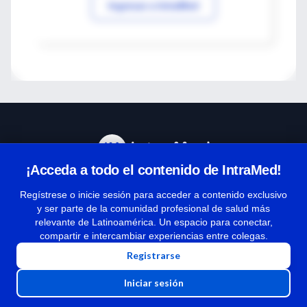
Ingresar a IntraMed
¡Acceda a todo el contenido de IntraMed!
Centro de Ayuda
Regístrese o inicie sesión para acceder a contenido exclusivo
y ser parte de la comunidad profesional de salud más
relevante de Latinoamérica. Un espacio para conectar,
Términos y condiciones
compartir e intercambiar experiencias entre colegas.
| Políticas de privacidad
Registrarse
| Todos los derechos reservados | Copyright 1997-2026
Iniciar sesión