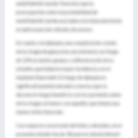
endoftalmitis tardía. Pareciera que la
preocupación sobre la probabilidad de
endoftalmitis tardía asociada a la trabaculectomía
no aplica para las válvulas de acuoso.
En cuanto a la diplopía, una complicación común
de la cirugía de glaucoma, encontramos un riesgo
de 12% en ambos grupos, a diferencia de otros
estudios que hallaron mayor incidencia con el
implante Baerveldt. El riesgo de diplopía es
significativamente elevado y merece que se
discuta el riesgo/beneficio con los pacientes antes
de la cirugía, al menos con aquellos que tienen una
buena visión binocular.
Con respecto a la erosión del tubo y del plato, en el
presente estudio fue de 3% para la válvula Ahmed