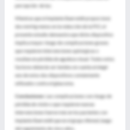
percepción de luz.
Mientras que el implante Baerveldt proporcioná
dos mmHg menos en la reducción de la PIO, el
presente estudio demuestra que dicho dispositivo
implica mayor riesgo de complicaciones graves
que requieren intervenciones quirúrgicas o
resultan en pérdida de agudeza visual. Todos estos
factores deberán ser tenidos en cuenta al elegir
uno de estos dos dispositivos comúnmente
utilizados contra el glaucoma.
Conclusiones
: Las complicaciones con riesgo de
pérdida de visión o que requieren nuevas
intervenciones fueron más en los pacientes con
implante Baerveldt que en el grupo Ahmed, luego
del seguimiento de cinco años.