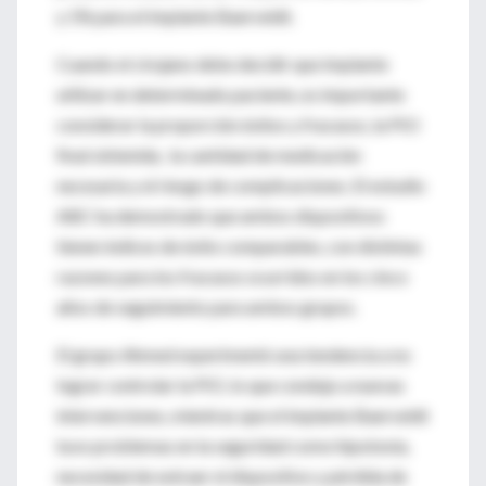
y 1% para el implante Baerveldt.
Cuando el cirujano debe decidir que implante
utilizar en determinado paciente, es importante
considerar la proporción éxitos y fracasos, la PIO
final obtenida, la cantidad de medicación
necesaria y el riesgo de complicaciones. El estudio
ABC ha demostrado que ambos dispositivos
tienen índices de éxito comparables, con distintas
razones para los fracasos ocurridos en los cinco
años de seguimiento para ambos grupos.
El grupo Ahmed experimentó una tendencia a no
lograr controlar la PIO, lo que condujo a nuevas
intervenciones, mientras que el implante Baerveldt
tuvo problemas en la seguridad como hipotonía,
necesidad de extraer el dispositivo y pérdida de