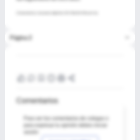
Comentario y resumen objetivo
: Dr. Martín Mocorrea
Página 2
Comentarios
Para ver los comentarios de colegas o
para expresar tu opinión debes iniciar
sesión