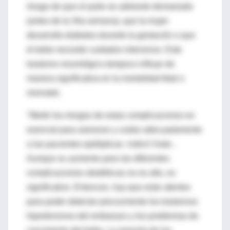
riesgo de que el parto se adelante demasiado
(antes de la 34a semana), que la mujer
desarrolle diabetes durante la gestación o que
el bebe necesite cuidados intensivos. Este
trastorno neurológico tampoco influye de
manera significativa en la mortalidad fetal o
neonatal.
"Medir los riesgos de estas complicaciones es
esencial para asesorar y cuidar adecuadamente
a las pacientes epilépticas -indicó Viale-.
Aunque su aumento para las diferentes
complicaciones obstétricas no es alto, es
significativo. Entonces, hay que estar atentos
para poder detectar precozmente los trastornos
hipertensivos del embarazo y los problemas de