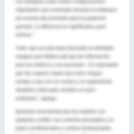
con epilepsia sobre varias complicaciones
importantes que aumentan durante el embarazo
por encima del promedio para la población
general. La diferencia es significativa, pero
mínima
".
Viale, que se está especializando en fertilidad,
asegura que faltaba este tipo de información
para los médicos y las pacientes. "
Es importante
que las mujeres sepan que estos riesgos
existen y que con un control y un seguimiento
obstétrico adecuado, tendrán un buen
embarazo
", agrega.
Quintana recomienda que las mujeres con
epilepsia confíen sus controles prenatales y el
parto a profesionales y centros familiarizados