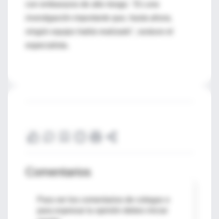
con embarazos de alto riesgo. "
Es una
investigación importante que, hasta ahora,
ningún equipo había realizado
", sostuvo el
especialista.
Comentarios
Para ver los comentarios de colegas o
para expresar tu opinión debes iniciar