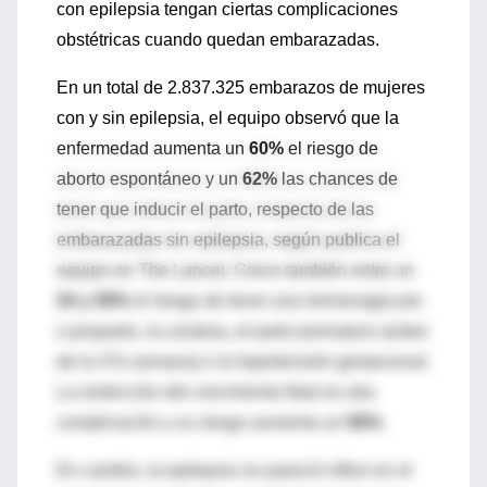
con epilepsia tengan ciertas complicaciones
obstétricas cuando quedan embarazadas.
En un total de 2.837.325 embarazos de mujeres
con y sin epilepsia, el equipo observó que la
enfermedad aumenta un
60%
el riesgo de
aborto espontáneo y un
62%
las chances de
tener que inducir el parto, respecto de las
embarazadas sin epilepsia, según publica el
equipo en The Lancet. Crece también entre un
54 y 59%
el riesgo de tener una hemorragia pre
o posparto, la cesárea, el parto prematuro (antes
de la 37a semana) o la hipertensión gestacional.
La restricción del crecimiento fetal es otra
complicación y su riesgo aumenta un
56%.
En cambio, la epilepsia no pareció influir en el