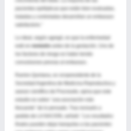
crecimiento del bebe. La mayoría de las
pacientes epilépticas que están bien evaluadas,
tratadas y controladas desarrollan un embarazo
satisfactorio."
Lo ideal, según agregó, es que la enfermedad
esté en
remisión
antes de la gestación. Uno de
los factores de riesgo es haber tenido
convulsiones previas al embarazo.
Ramiro Quintana, ex vicepresidente de la
Sociedad Argentina de Medicina Reproductiva y
asesor científico de Procrearte, opina que este
estudio es sobre "
una asociación más
frecuente
" de lo pensado. Tras revisarlo a
pedido de LA NACION, señaló: "
Los resultados
finales pueden dejar tranquilas a las pacientes