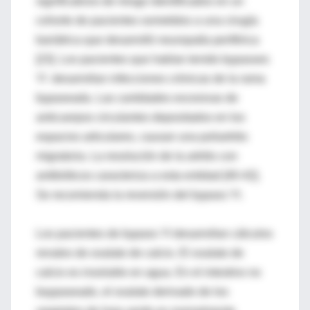
significativos de riesgo identificados en un
cohorte de pacientes sometidos a una cirugía
bariátrica que desarrolló neuropatía periférica
[23]. Los pacientes que habían tenido bypasses
YI desarrollan infecciones crónicas de la rama
bypaseada. Las cantidades excesivas de
anticuerpos circulantes depositados en los
espacios articulares, causan una poliartritis
migratoria. La resolución de la artritis con
antibióticos caracteriza a esta entidad [40-42].
Se recomienda la reversión del bypass YI.
Los pacientes de bypass YI desarrollan cálculos
renales de oxalato de calcio. El oxalato de
calcio es insoluble en agua. En el intestino no
baypaseado, el oxalato derivado de los