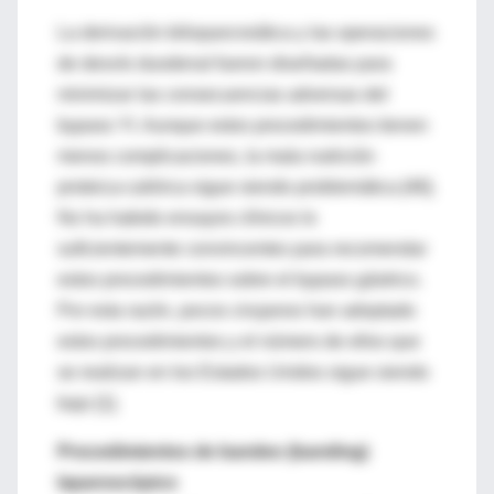
La derivación biliopancreática y las operaciones
de desvío duodenal fueron diseñadas para
minimizar las consecuencias adversas del
bypass YI. Aunque estos procedimientos tienen
menos complicaciones, la mala nutrición
proteica-calórica sigue siendo problemática [46].
No ha habido ensayos clínicos lo
suficientemente convincentes para recomendar
estos procedimientos sobre el bypass gástrico.
Por esta razón, pocos cirujanos han adoptado
estos procedimientos y el número de ellos que
se realizan en los Estados Unidos sigue siendo
bajo [1].
Procedimientos de bandeo (banding)
laparoscópico