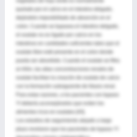
vegetales de hoja verde es normalmente
quelado por el calcio en el intestino delgado,
dejándolo imposibilitado de absorción en el
colon. Cuando se bypasea el intestino delgado,
el oxalato no es ligado por calcio en los
intestinos en cantidades suficientes tales que el
oxalato libre esté presente en el colon donde
pueda ser absorbido. Cuando el oxalato se filtra
al riñón, las altas concentraciones renales de
oxalato facilitan la creación de oxalato de calcio
con la formación subsiguiente de litiasis renal.
Para estas razones, a los pacientes con bypass
YI debería aconsejárseles que eviten los
alimentos ricos en oxalatos [43].
Los estudios de seguimiento alejado a largo
plazo revelaron que los pacientes de bypass YI