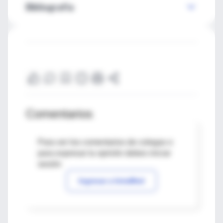
Bibliografía
Comentarios
Para ver los comentarios de colegas o
para expresar tu opinión debes iniciar
sesión
Ingresar a IntraMed