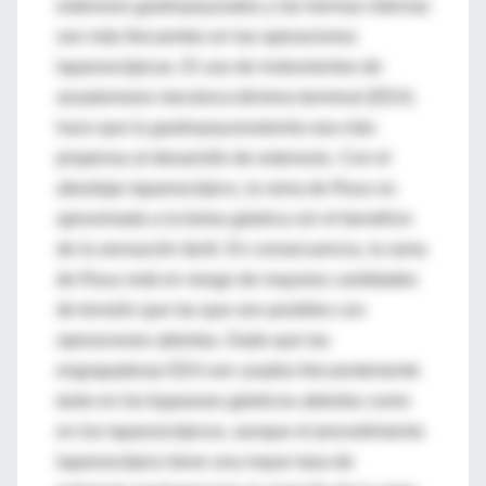
estenosis gastroyeyunales y las hernias internas
son más frecuentes en las operaciones
laparoscópicas. El uso de instrumentos de
anastomosis mecánica término-terminal (EEA)
hace que la gastroyeyunostomía sea más
propensa al desarrollo de estenosis. Con el
abordaje laparoscópico, la rama de Roux es
aproximada a la bolsa gástrica sin el beneficio
de la sensación táctil. En consecuencia, la rama
de Roux está en riesgo de mayores cantidades
de tensión que las que son posibles con
operaciones abiertas. Dado que las
engrapadoras EEA son usados frecuentemente
tanto en los bypasses gástricos abiertos como
en los laparoscópicos, aunque el procedimiento
laparoscópico tiene una mayor tasa de