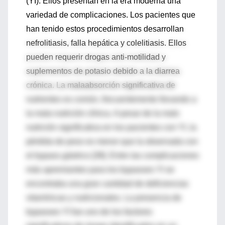
(YI). Ellos presentan en la era moderna una
variedad de complicaciones. Los pacientes que
han tenido estos procedimientos desarrollan
nefrolitiasis, falla hepática y colelitiasis. Ellos
pueden requerir drogas anti-motilidad y
suplementos de potasio debido a la diarrea
crónica. La malaabsorción significativa de
nutrientes es común, frecuentemente llevando a
la mala nutrición clínica. A pesar de la mals
nutrición significativa en los pacientes con YI, la
pérdida de peso es menor que la observada con
el bypass gástrico [39]. Entre las complicaciones
más apremiantes para los bypasses YI se
encontraba una gran cantidad de deficiencias
vitamínicas y nutricionales. La presencia de
bypasses YI fue uno de los factores