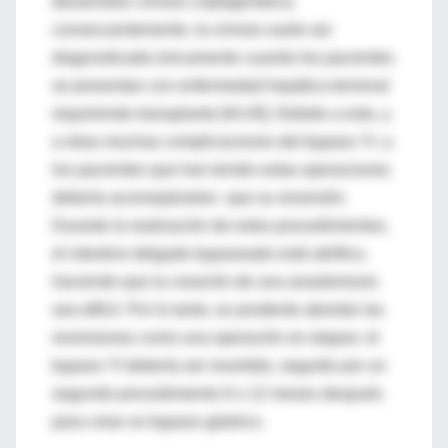
desarrollan cirrosis criptogenética;
consecuentemente, la cirrosis suele ser
diagnosticada únicamente cuando los pacientes
se presentan con enfermedad hepática terminal
requiriendo transplante [44,45]. Debido a esto, y
a otras muchas complicaciones del bypass YI, a
los pacientes que han tenido estas operaciones
debería aconsejárseles que su reversión.
Durante la realización de estos procedimientos,
el intestino delgado bypaseado está atrófico,
haciendo que la creación de una anastomosis
sea difícil. Por lo tanto, es prudente abordar las
reversiones como una operación en etapas: el
bypass YI debería ser revertido, seguido por un
segundo procedimiento 6 o 12 meses después
para crear un bypass gástrico.