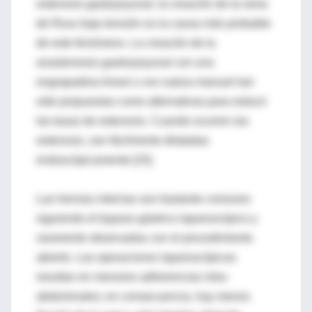
estenosis gastoyeyunal, la creación de la rama
de Roux bajo tensión es la causa más probable
de este fenómeno. La creación de la
anastomosis gastroyeyunal con una
engrapadora lineal o con sutura manual han
sido propuestas como alternativas para reducir
las tasas de estenosis. Cuando ocurren las
estenosis, son fácilmente dilatadas
endoscópicamente [15].
Las hernias internas son bastante comunes
siguiendo el bypass gástrico laparoscópico y
raramente observadas con el procedimiento
abierto. Las operaciones laparoscópicas
resultan en menores adherencias intra-
abdominales; en consecuencia, hay menos