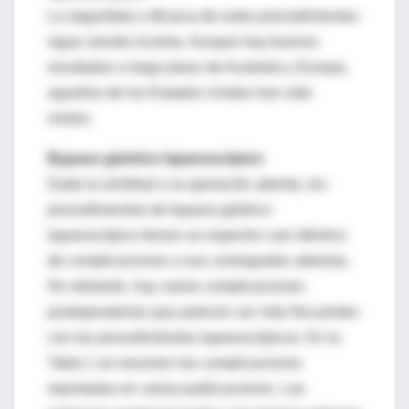
La seguridad y eficacia de estos procedimientos
sigue siendo incierta. Aunque hay buenos
resultados a largo plazo de Australia y Europa,
aquellos de los Estados Unidos han sido
mixtos.
Bypass gástrico laparoscópico
Dada la similitud a la operación abierta, los
procedimientos de bypass gástrico
laparoscópico tienen un espectro casi idéntico
de complicaciones a sus contrapartes abiertas.
No obstante, hay varias complicaciones
postoperatorias que parecen ser más frecuentes
con los procedimientos laparoscópicos. En la
Tabla 1 se resumen las complicaciones
reportadas en varias publicaciones. Las