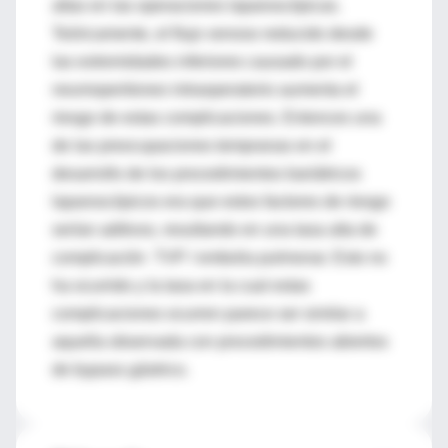
altas en las operaciones laparoscópicas.
Teóricamente, el flujo venoso reducido desde
las extremidades inferiores causado por el
neumoperitoneo intraoperatorio aumenta el
riesgo de estas complicaciones. Entonces una
de las preocupaciones tempranas en el
desarrollo de los procedimientos bariátricos
laparoscópicos era que estos factores de riesgo
serían aditivos, resultando en una tasa alta de
complicación TVP / embolia pulmonar. Esto no
ha ocurrido y la tasa en la cual estas
complicaciones ocurren parece ser similar a
aquella observada con procedimientos abiertos
de bypass gástrico.