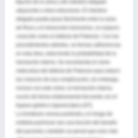
fijación de la rama y del intestino delgado
adyacente a otras estructuras. El intestino
delgado puede pasar fácilmente entre la rama
de Roux y el mesocolon transverso, un espacio
conocido como el defecto de Peterson. Con los
procedimientos abiertos, se forman adherencias
en esta área, reduciendo la probabilidad de la
herniación interna. Se recomienda el cierre
meticuloso del defecto de Peterson para reducir
las chances de esa complicación; sin embargo,
incluso con este cierre, la herniación interna
ocurre de forma relativamente frecuente con el
bypass gástrico laparoscópica [47].
La trombosis venosa profunda y el riesgo de
embolia pulmonar son una función del tamaño
del paciente y también se pensó que eran más