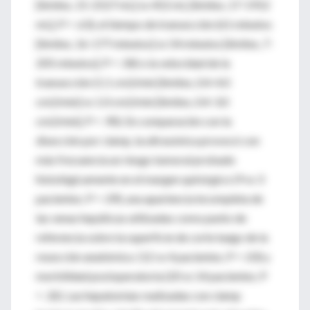
[límites, 15-2527 mL] vs 452 mL [límites, 17-1912
mL]; P = .63), el tiempo de transección (61 minutos
[límites, 16-177 minutos] vs 54 minutos [límites, 7-
205 minutos]; P = .58) o la velocidad de la
transección (1.1 cm2/min [límites, 0.4-4.0
cm2/min] vs 1.0 cm2/min [límites, 0.4-3.0
cm2/min]; P = .90). En comparación con la
disección por clamp, la ultrasónica provocó con
más frecuencia un riesgo tumoral probado
histológicamente en el margen quirúrgico (9 vs 3
pacientes; P = .09), una apariencia incompleta de
las venas hepáticas utilizadas como punto de
referencia sobre la superficie de corte luego de la
resección anatómica (12 vs 4 pacientes; P = .03) y
morbilidad postoperatoria (20 vs 14 pacientes; P
= .32). Las hepatomías realizadas con clamp