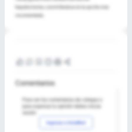
hepatectomía, convirtiéndose en la opción más
recomendada.
Comentarios
Para ver los comentarios de colegas o
para expresar tu opinión debes iniciar
sesión
Ingresar a IntraMed