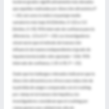
tuvieron grados significativamente más elevados
que aquellas realizadas por disección ultrasónica P
= .05), tal como lo indicó el puntaje medio
sumatorio más bajo (4.0 [límites, 0-12] vs 5.0
[límites, 0-19]; 95% intervalo de confianza para la
diferencia, -2.0 a 0; P = .03). Los investigadores
observaron que el método de transección
influenció de manera independiente el grado de
hepatectomía (odds ratio ajustada = 3.06; 95%
intervalo de confianza, 1.35-6.92; P = .01).
Dado que los hallazgos relevados indicaron que la
disección ultrasónica no ofrece una reducción de
la pérdida de sangre comparada con el crushing
por clamp en la transección hepática, los
investigadores consideran que el crushing por
clamp genera una calidad más alta de