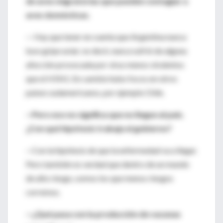
de aves migratorias que pueden contagiar a
aves domésticas.
— Hay que tener en cuenta que Argentina nunca
tuvo gripe aviar; es decir, nunca sufrió de alguna
afección provocada por virus menos virulentos
que el H5N1. En cambio hubo focos en otros
países sudamericanos, por ejemplo Chile.
—Pero eso no significa que no llegue al país.
¿Con qué hipótesis trabaja el gobierno?
—Con la hipótesis de que la enfermedad va a llegar.
Pero también es verdad que dentro de un mundo
de alto riesgo, somos los que menos riesgos
corremos.
—¿Qué pasa con la producción de vacunas