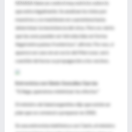
SENASA tiene un control muy estricto sobre lo
que entra legalmente. Se analizan los lotes por
muestreo y se mantienen en cuarentena hasta
determinar la inexistencia del virus. Pero es cierto
que las aves pueden ser introducidas en forma
ilegal entre países fronterizos", afirmó. Por eso, si
aparece un caso en un socio del Mercosur, será
cuestión de horas su propagación a los vecinos.
Entrevista con Ginés González García:
"Si llega, queremos minimizar los efectos"
El ministro de Salud argentino dijo que existe un
plan que se comenzó a preparar en 2002.
En una entrevista telefónica con Clarín, el ministro