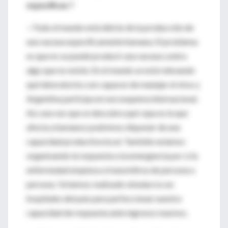
específicas ?
—Todo el mundo está detrás de la producción de
una vacuna específicamente humana. El problema
es que no se puede producir una vacuna contra
algo que no existe. En el mundo se está relevando
qué laboratorios son capaces de manejar el virus y
Argentina participa en ese esquema internacional.
Así, una vez que se descubra qué cepa es la que
afecta a humanos podremos disponer de una
capacidad productiva local. También estamos
organizando la respuesta a la emergencia por si la
enfermedad empieza a transmitirse de persona a
persona. Ya hemos realizado simulacros en
hospitales del país para perfeccionar nuestra
capacidad de respuesta ante ingresos masivos.