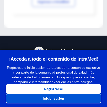
Ingresar a IntraMed
¡Acceda a todo el contenido de IntraMed!
Centro de Ayuda
Regístrese o inicie sesión para acceder a contenido exclusivo
y ser parte de la comunidad profesional de salud más
relevante de Latinoamérica. Un espacio para conectar,
Términos y condiciones
compartir e intercambiar experiencias entre colegas.
| Políticas de privacidad
Registrarse
| Todos los derechos reservados | Copyright 1997-2026
Iniciar sesión