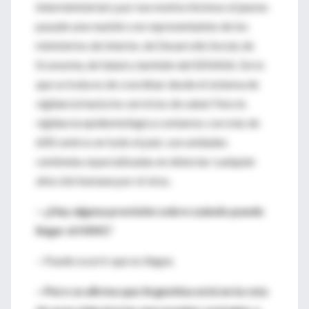
interministerial y por ese motivo hicimos el jueves
pasado una reunión con representantes de los
ministerios de Interior, de Desarrollo Social, de
Economía, de Salud y también del SENASA. De lo
que se trata es de coordinar desde el sistema de
vigilancia hasta los servicios de salud. Para la
vigilancia epidemiológica contamos con más de
600 centros en todo el país; son unidades
centinelas especializadas en detectar cualquier
afección humana por el virus.
—¿Hay alguna previsión sobre cuándo puede
llegar el H5N1?
—Puede ocurrir que no llegue.
—Pero se afirma que Argentina está en la ruta