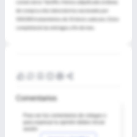
comercial es Tamiflú. Hemos adjudicado órdenes
de compra a dos laboratorios nacionales por
500.000 tratamientos de 10 dosis cada uno. Estos
completarán las entregas a fin de mes.
Comentarios
Para ver los comentarios de colegas o
para expresar tu opinión debes iniciar
sesión