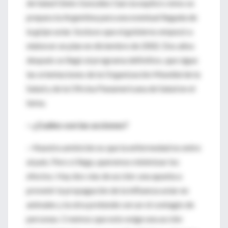
de Salud Ginés González García explicó cómo se
prepara la Argentina para una eventual llegada de
la gripe aviar. Sostuvo que el gobierno empezó a
elaborar un plan en diciembre de 2002. Dos años
después se llegó al programa definitivo, que sigue
las orientaciones de la Organización Mundial de la
Salud y de la Oficina Panamericana de Salud en el
tema.
—¿Cuáles son las acciones?
—Nuestra ambición es que la enfermedad no entre
al país. Pero si llega, queremos minimizar los
efectos. Hay dos vías de acción: una apunta a
prevenir la propagación de la influenza aviar en
animales y la otra pretende cercar el contagio de
personas. Creemos que esto exige una acción