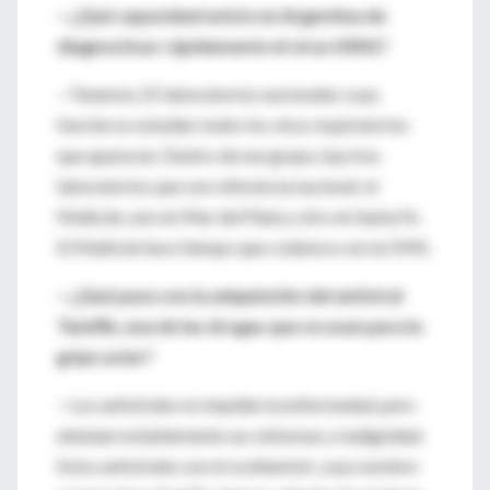
—¿Qué capacidad existe en Argentina de
diagnosticar rápidamente el virus H5N1?
—Tenemos 25 laboratorios nacionales cuya
función es estudiar todos los virus respiratorios
que aparecen. Dentro de ese grupo, hay tres
laboratorios que son referencia nacional: el
Malbrán; uno en Mar del Plata y otro en Santa Fe.
El Malbrán hace tiempo que colabora con la OMS.
—¿Qué pasa con la adquisición del antiviral
Tamiflú, una de las drogas que se usan para la
gripe aviar?
—Los antivirales no impiden la enfermedad, pero
atenúan notablemente sus síntomas y malignidad.
Estos antivirales son el oceltamivir, cuyo nombre