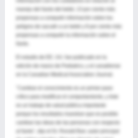
información con los cuidadores en relación al
manejo del llanto del bebé, 13 por ciento más
propensas a compartir información sobre los
peligros de sacudir a un bebé y 8 por ciento más
propensas a compartir la información sobre el
llanto.
El estudio de EE. UU. fue publicado en la
edición de marzo de Pediatrics, y el canadiense
en la Canadian Medical Association Journal.
"Cambiar el conocimiento es un primer paso
crítico para modificar el comportamiento, y éste
es un trabajo de salud pública importante
porque los resultados muestran que es posible
cambiar las ideas de las personas con respecto
al llanto", dijo el Dr. Ronald Barr, autor principal