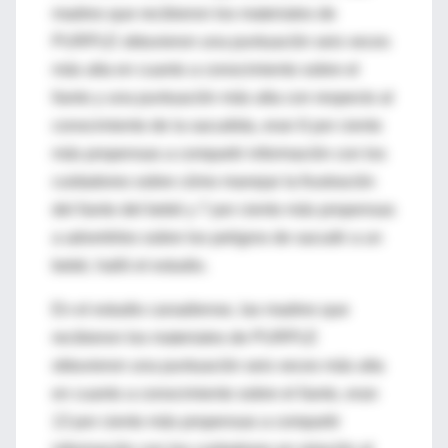
madres que recibieron los materiales de
PURPLE obtuvieron una puntuación seis veces
más alta en cuanto a conocimiento sobre el
llanto y una puntuación más alta con respecto al
conocimiento de la sacudida, eran 6 por ciento
más propensas a compartir información con los
cuidadores sobre cómo manejar la frustración
del llanto del bebé y 7 por ciento más propensas
a advertirles sobre los peligros de sacudir a un
bebé, halló el estudio.
En el estudio canadiense, las madres que
recibieron los materiales de PURPLE
obtuvieron una puntuación seis veces más alta
en cuanto a conocimiento sobre el llanto, eran
13 por ciento más propensas a compartir