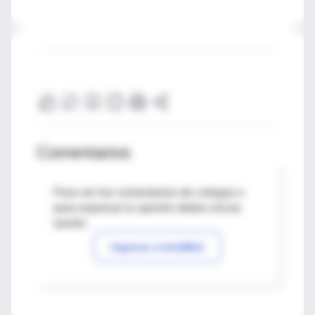
Comentarios
Para ver los comentarios de colegas o
para expresar tu opinión debes iniciar
sesión
Ingresar a IntraMed