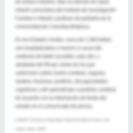
de ambos estudios. Barr es director de salud
infantil comunitaria del Instituto de Investigación
Familiar e Infantil y profesor de pediatría de la
Universidad de Columbia Británica.
En los Estados Unidos, cerca de 1,300 bebés
son hospitalizados o mueren a causa del
síndrome de bebé sacudido cada año, y
alrededor del 80 por ciento de los que
sobreviven sufren lesión cerebral, ceguera,
sordera, fracturas, parálisis, discapacidades
cognitivas y del aprendizaje o parálisis cerebral,
de acuerdo con la información de fondo del
estudio en el comunicado de prensa.
(FUENTE: University of Washington-Harborview Medical Center, news
release, March, 2009)