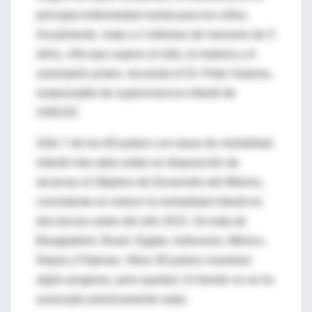
principal enfermedad mortal para los niños.
Anualmente, mata a 2 millones de menores de 5
años, cifra que supera al sida, la malaria y el
sarampión juntos, recuerda el Dr. Peter Salama,
responsable de supervivencia infantil de
UNICEF.
Sólo 7 de los 60 países con tasas de mortalidad
infantil más altas están en disposición de
alcanzar el Objetivo de Desarrollo del Milenio,
consistente en reducir la mortalidad infantil en
dos tercios antes del año 2015. Se trata de
Bangladesh, Brasil, Egipto, Indonesia, México,
Nepal y Filipinas. Otros 39 países muestran
algún progreso, pero quedan 14 donde no se ha
avanzado prácticamente nada.