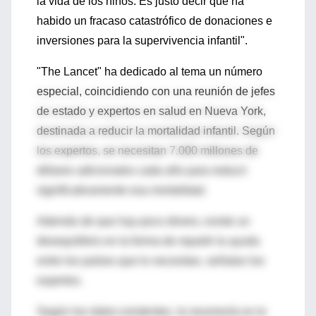
la vida de los niños. Es justo decir que ha
habido un fracaso catastrófico de donaciones e
inversiones para la supervivencia infantil".
"The Lancet" ha dedicado al tema un número
especial, coincidiendo con una reunión de jefes
de estado y expertos en salud en Nueva York,
destinada a reducir la mortalidad infantil. Según
los expertos, se necesitan 7.000 millones de
dólares adicionales cada año para reducir
significativamente esa mortalidad.
Además de que hay poco dinero, existe un
desequilibrio en la forma de repartir la ayuda
entre los países que lo necesitan, señalan los
expertos.
Según los datos existentes, la neumonía es la