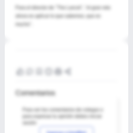
Para el director de "The Lancet", "el gran reto
ahora es aplicar lo que sabemos, que es
mucho".
Comentarios
Para ver los comentarios de colegas o
para expresar tu opinión debes iniciar
sesión
Ingresar a IntraMed