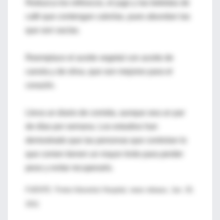
Reduzca los refrescos, el jugo y las bebidas de
café que contengan calorías, pues abundan las
que son vacías.
Reemplace el aceite vegetal con aceite de
canola y de oliva, que son mejores para el
corazón.
Lleva un diario de comida, aunque sea un par
de días por semana. Los estudios han
demostrado que las personas que controlan lo
que comen tienen un mayor éxito para perder
peso y evitar recuperarlo.
FUENTE: Porter Adventist Hospital, news release, Jan. 20,
2011