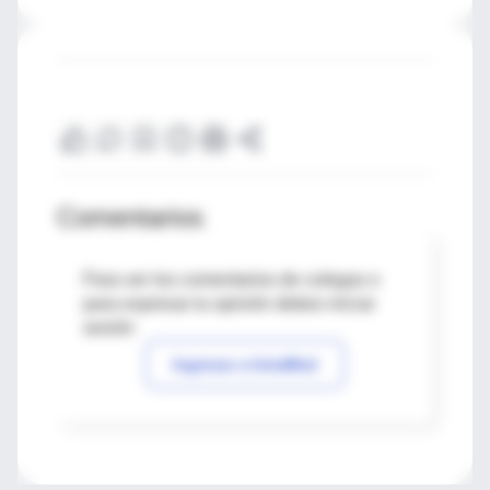
Comentarios
Para ver los comentarios de colegas o
para expresar tu opinión debes iniciar
sesión
Ingresar a IntraMed