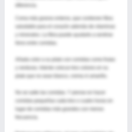
diferencia.
Coma más granos enteros, que contienen fibra
saludable para el corazón además de vitaminas
y minerales. La fibra puede ayudarle a sentirse
lleno entre comidas.
Añada color a su plato con comidas como frutas
y verduras. Intente colocar tres colores en su
plato que no sean blanco, crema ni amarillo.
No se salte las comidas. Y piense en hacer
comidas pequeñas cada tres o cuatro horas en
lugar de comidas más grandes con menos
frecuencia.