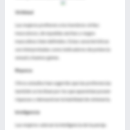
Virilidad
Las mujeres prefieren a los hombres viriles:
musculosos, de espaldas anchas y rasgos
masculinos bien definidos. Estas características
son interpretadas como indicadores de potencia
sexual y buenos genes.
Riqueza
Otros estudios han sugerido que las preferencias
también se inclinan por los que aparentan poseer
riquezas o demuestran la habilidad de obtenerla.
Inteligencia
Las mujeres valoran la inteligencia de la pareja.