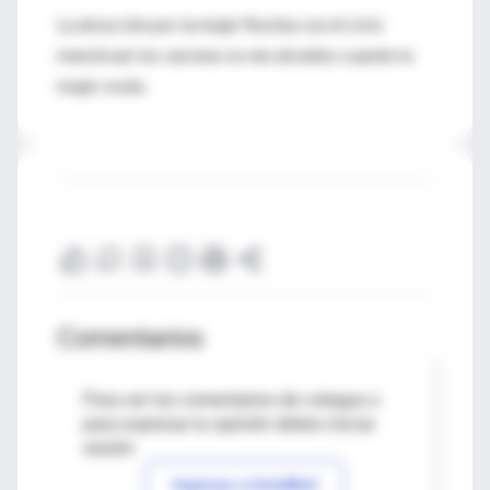
La atracción por la mujer fluctúa con el ciclo
menstrual: los varones se ven atraídos cuando la
mujer ovula.
Comentarios
Para ver los comentarios de colegas o
para expresar tu opinión debes iniciar
sesión
Ingresar a IntraMed