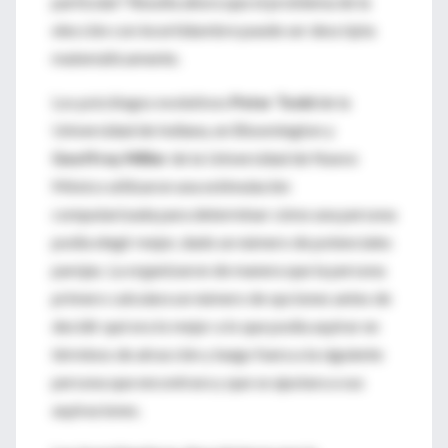
particular? Resulta ahora que el problema de la
elección con incertidumbre puede ser descripta
matemáticamente.
Los psicólogos evolutivos
Peter Todd
de la
Universidad de Indiana, en Bloomington y
Geoffrey Miller
de la Universidad de Nuevo
México utilizaron una estimulación
computarizada para determinar cómo una persona
podía elegir mejor, dado un número de potenciales
parejas. La organizaron de manera que la persona
primero calculara un número de opciones antes de
decidir qué era lo mejor a lo que podía aspirar en
términos de atracción y luego fuera a la siguiente
persona que encontrara y que se ajustara a sus
aspiraciones.