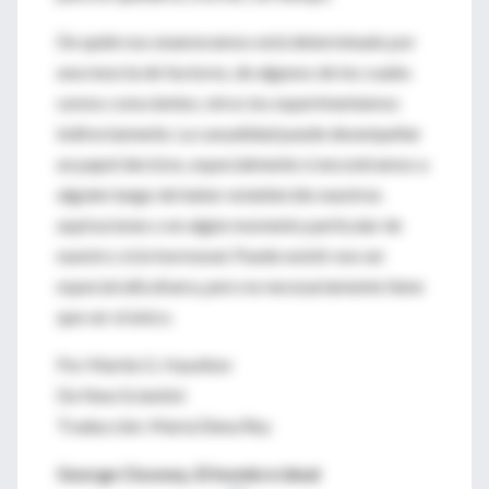
De quién nos enamoramos está determinado por
una mezcla de factores, de algunos de los cuales
somos conscientes; otros los experimentamos
indirectamente. La casualidad puede desempeñar
un papel decisivo, especialmente si encontramos a
alguien luego de haber establecido nuestras
aspiraciones o en algún momento particular de
nuestro ciclo hormonal. Puede existir ese ser
especial allá afuera, pero no necesariamente tiene
que ser el único.
Por Martie G. Haselton
De New Scientist
Traducción: María Elena Rey
George Clooney, El hombre ideal