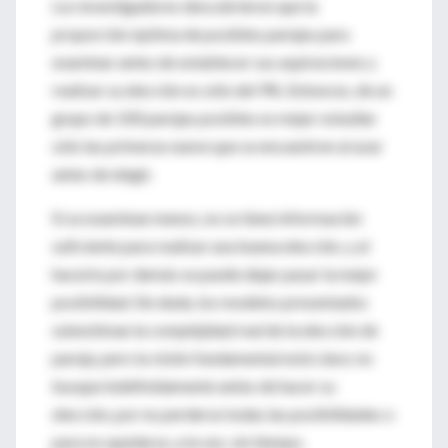
Los investigadores descubrieron que la
proporción óptima de posibles parejas para
examinar antes de establecer sus aspiraciones y
realizar su elección es sólo del 9%. Entonces, de un
grupo de 100 parejas posibles es mejor estudiar
sólo las primeras nueve que se encuentren al azar
antes de elegir.
Si se examinan menos, no se tiene información
suficiente para realizar una buena elección, y al
hacerlo por demás se puede dejar pasar la mejor
posibilidad. Sin duda, los modelos presentados
subestiman la complejidad real de la elección de
pareja, pero la visión fundamental está clara: no
busque indefinidamente antes de hacer su
elección, por no perderse todas las posibilidades o
para no quedarse, a la vez, sin tiempo.