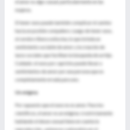
el amor es algo casual, particularmente en las
mujeres.
El tener sexo puede también complicar el camino
hacia un posible compañero. Luego de tener sexo,
el cerebro libera oxitocina, lo que brinda un
sentimiento sociable de amor y la creación de
lazos sociales que facilitan la búsqueda de un hijo.
Cuidado: el sexo por capricho puede llevar a
sentimientos de amor por una persona que es
completamente errada para uno.
Un enigma
Por supuesto que el sexo no es amor. Para los
científicos, el amor es un enigma: si estrictamente
hablando el deseo sexual tiene en cuenta la
reproducción, ¿entonces cuál podría ser el