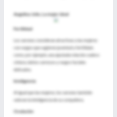
Angelina Jolie, La mujer ideal
Fertilidad
Los varones consideran atractivas a las mujeres
con rasgos que sugieren juventud y fertilidad,
como, por ejemplo, una ajustada relación cadera-
cintura, labios carnosos y rasgos faciales
delicados.
Inteligencia
Al igual que las mujeres, los varones también
valoran la inteligencia de su compañera.
Ovulación