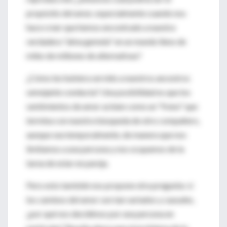
propósito del amor, especialmente cuando nos
hace creer que hemos encontrado a nuestra
verdadera "alma gemela" en un mundo lleno de
miles de millones de alternativas?
¿Cómo les hubiera servido a nuestros ancestros
semejante conducta? Una posibilidad es que los
sentimientos de amor actúen como un "freno" que
termina con nuestra búsqueda de otro compañero,
aunque sea temporalmente, de manera que nos
limitamos a una persona y nos ocupamos de la
tarea de estar en pareja.
Pero esto también nos propone otra pregunta: si
los caminos del amor son tan variados y causales,
¿por qué nos decidimos por una persona en