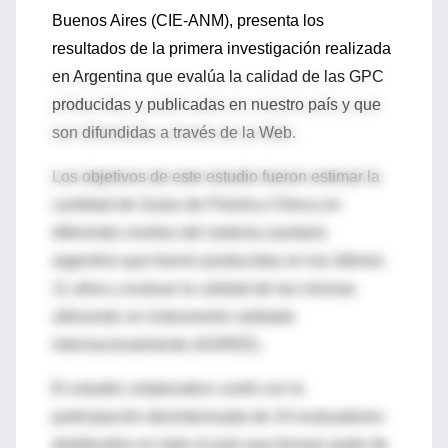
Buenos Aires (CIE-ANM), presenta los
resultados de la primera investigación realizada
en Argentina que evalúa la calidad de las GPC
producidas y publicadas en nuestro país y que
son difundidas a través de la Web.
Los objetivos de este estudio fueron estimar la
cantidad de Guías de Práctica Clínica en
diferentes niveles del sistema sanitario
argentino que fueron producidas en los últimos
11 años y evaluar la calidad de las mismas
utilizando un instrumento validado
internacionalmente (AGREE).
El estudio colaborativo contó con la
participación desinteresada de 24 evaluadores
distribuidos en todo el país que forman parte de