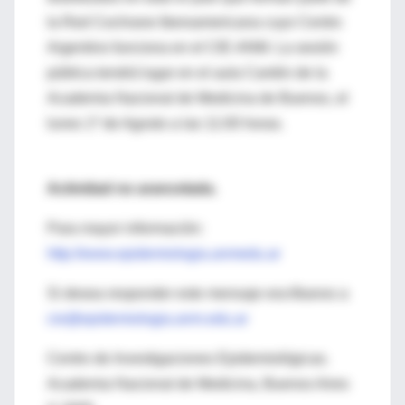
la Red Cochrane Iberoamericana cuyo Centro
Argentino funciona en el CIE-ANM. La sesión
pública tendrá lugar en el aula Cantón de la
Academia Nacional de Medicina de Buenos, el
lunes 1º de Agosto a las 11:00 horas.
Actividad no arancelada.
Para mayor información:
http://www.epidemiologia.anmedu.ar
Si desea responder este mensaje escríbanos a
cie@epidemiologia.anm.edu.ar
Centro de Investigaciones Epidemiológicas.
Academia Nacional de Medicina, Buenos Aires