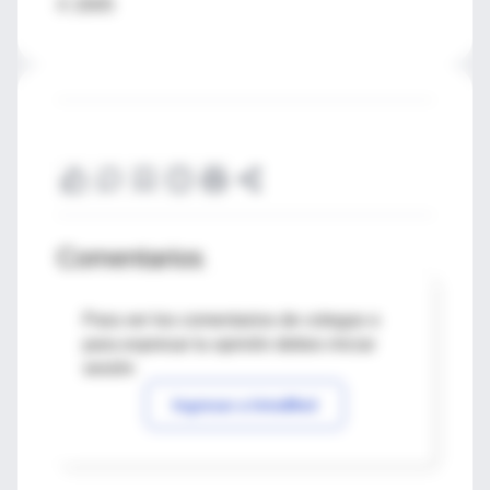
© 2005
Comentarios
Para ver los comentarios de colegas o
para expresar tu opinión debes iniciar
sesión
Ingresar a IntraMed