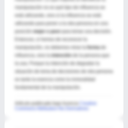
manipulación no es qué tipo de influencia se
está utilizando, sino si la influencia se está
utilizando para poner a la otra persona en una
posición
mejor o peor
para tomar una decisión.
Entonces, si hemos de reconocer la
manipulación, no debemos mirar la
forma
de
influencia, sino la
intención
de la persona que
la usa. Porque la intención de degradar la
situación de toma de decisiones de otra persona
es tanto la esencia como la inmoralidad
fundamental de la manipulación.
Artículo publicado bajo licencia
Creative
Commons Attribution-No Derivatives