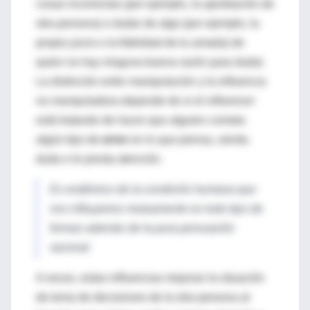
cosas incorrectas (por ejemplo, la aprobación de
otra persona) o dudar de algo (por ejemplo, tu
propio juicio o la fidelidad de tu amada) de
quien no hay ninguna buena razón para dudar.
La distinción entre manipulación y la influencia
no manipuladora depende de si el
influencer
está tratando de hacer que alguien cometa
algún tipo de
error
en lo que piensa, siente,
duda o le presta atención.
Es endémico de la condición humana que
nos influyamos mutuamente en todo tipo de
formas además de la pura persuasión
racional
A veces, estas influencias mejoran la situación
de toma de decisiones de la otra persona al