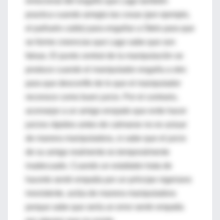
emocional del engaño que Lago también
practica cuando arregla las cosas (por ejemplo,
el pañuelo caído) para engañar a Otelo para que
se forme creencias que Lago sabe que son
falsas. El punto central de la manipulación se
produce cuando el manipulador engaña a otro
para que desconfíe de lo que el manipulador
reconoce como buen juicio. Por el contrario,
aconsejar a un amigo enojado que evite hacer
juicios rápidos antes de calmarse no es actuar
de manera manipuladora, si sabe que el juicio
de su amigo realmente es temporalmente
inadecuado. Cuando un estafador trata de
hacerte sentir empatía por un príncipe nigeriano
inexistente, actúa de manera manipuladora
porque sabe que sería un error sentir empatía