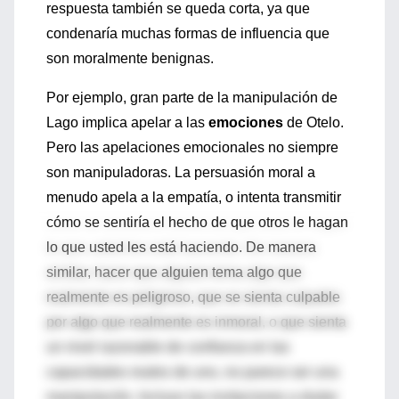
respuesta también se queda corta, ya que
condenaría muchas formas de influencia que
son moralmente benignas.
Por ejemplo, gran parte de la manipulación de
Lago implica apelar a las
emociones
de Otelo.
Pero las apelaciones emocionales no siempre
son manipuladoras. La persuasión moral a
menudo apela a la empatía, o intenta transmitir
cómo se sentiría el hecho de que otros le hagan
lo que usted les está haciendo. De manera
similar, hacer que alguien tema algo que
realmente es peligroso, que se sienta culpable
por algo que realmente es inmoral, o que sienta
un nivel razonable de confianza en las
capacidades reales de uno, no parece ser una
manipulación. Incluso las invitaciones a dudar