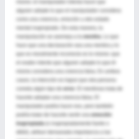
mismo: el manipulador intenta hacer que
alguien adopte lo que el manipulador considera
como una creencia, emoción u otro estado
mental inapropiado. De esta manera, la
manipulación se asemeja a la
mentira
. Lo que
hace que una declaración sea una mentira y lo
que es moralmente incorrecto es lo mismo: que
el orador intente que alguien adopte lo que él
mismo considera una creencia falsa. En ambos
casos, la intención es lograr que otra persona
cometa algún tipo de
error
. El mentiroso trata de
hacerte adoptar una creencia falsa. El
manipulador podría hacer eso, pero también
podría tratar de hacerte sentir una
emoción
inapropiada
(o inapropiadamente fuerte o
débil), atribuir demasiada importancia a las