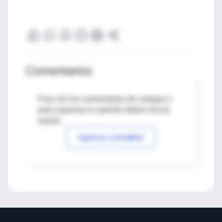
Comentarios
Para ver los comentarios de colegas o
para expresar tu opinión debes iniciar
sesión
Ingresar a IntraMed