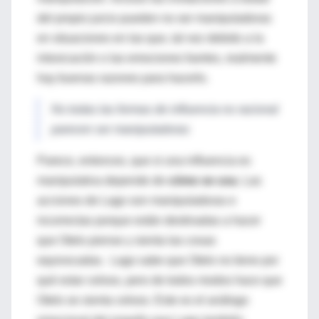
del propio juicio pueden no ser manipuladoras
en situaciones en las que, tal vez debido a la
intoxicación o las emociones fuertes, realmente
hay buenas razones para hacerlo.
No todas las formas de influencia no racional
parecen ser manipuladoras
Parece, entonces, que si una influencia es
manipulativa depende de
cómo se usa
. Las
acciones de Lago son manipuladoras e
incorrectas porque están destinadas a hacer
que Otelo piense y sienta las cosas
equivocadas. Lago sabe que Otelo no tiene por
qué estar celoso, pero de todos modos hace que
Otelo se sienta celoso. Este es el análogo