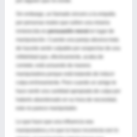
por alguien que no existe.
Sin embargo, un llamado sincero a la empatía
por personas reales que sufren una miseria
inmerecida es
persuasión moral
en lugar de
manipulación. Cuando una pareja abusiva trata
de hacerte sentir culpable por sospechar de una
infidelidad que, efectivamente, acaba de
cometer, está actuando de manera
manipuladora porque está tratando de inducir
culpa erróneamente. Pero cuando un amigo te
hace sentir una cantidad apropiada de culpa por
haberlo abandonado en su hora de necesidad,
esto no parece manipulador.
Lo que hace que una influencia sea
manipuladora y lo que la hace incorrecta son lo