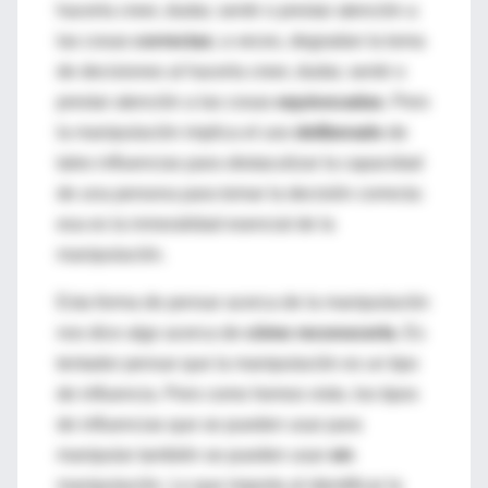
hacerla creer, dudar, sentir o prestar atención a
las cosas
correctas
; a veces, degradan la toma
de decisiones al hacerla creer, dudar, sentir o
prestar atención a las cosas
equivocadas
. Pero
la manipulación implica el uso
deliberado
de
tales influencias para obstaculizar la capacidad
de una persona para tomar la decisión correcta:
esa es la inmoralidad esencial de la
manipulación.
Esta forma de pensar acerca de la manipulación
nos dice algo acerca de
cómo reconocerla
. Es
tentador pensar que la manipulación es un tipo
de influencia. Pero como hemos visto, los tipos
de influencias que se pueden usar para
manipular también se pueden usar
sin
manipulación. Lo que importa al identificar la