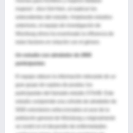
mismas para hombres y mujeres faltaban
mujeres", dice Grit Hein, al explicar los
antecedentes del estudio. Ampliando estudios
anteriores, el equipo de investigación de
Würzburg ahora ha examinado la influencia de
estos factores en relación con el género.
Un estudio con alrededor de 2900
participantes
El equipo obtuvo la información relevante de un
gran grupo de sujetos de prueba: los
participantes del llamado estudio STAAB. Este
estudio comprende una cohorte de alrededor de
5000 voluntarios seleccionados al azar de la
población general de Würzburg y originalmente
se centró en el desarrollo de enfermedades