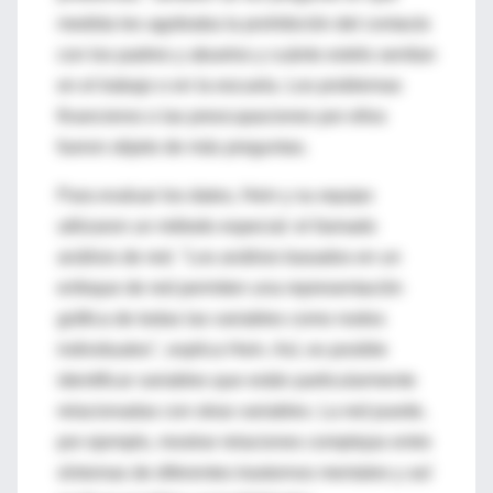
medida les agobiaba la prohibición del contacto
con los padres y abuelos y cuánto estrés sentían
en el trabajo o en la escuela. Los problemas
financieros o las preocupaciones por ellos
fueron objeto de más preguntas.
Para evaluar los datos, Hein y su equipo
utilizaron un método especial: el llamado
análisis de red. "Los análisis basados ​​en un
enfoque de red permiten una representación
gráfica de todas las variables como nodos
individuales", explica Hein. Así, es posible
identificar variables que están particularmente
relacionadas con otras variables. La red puede,
por ejemplo, mostrar relaciones complejas entre
síntomas de diferentes trastornos mentales y así