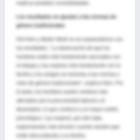
explicar posibles comorbilidades.
Los resultados se ajustan a las normas de
género tradicionales
Grit Hein y Martin Weiß no se sorprendieron con
los resultados. "La observación de que los
hombres están más fuertemente asociados con
el trabajo y las mujeres más fuertemente con la
familia y los amigos se remonta a las normas y
roles de género tradicionales", explica Hein. Por
lo tanto, los hombres suelen sentirse más
afectados por la precariedad laboral y el
desempleo, lo que conduce a un mayor estrés
psicológico. Las mujeres, por otro lado,
experimentan más tensión cuando sienten que
están descuidando a su familia.