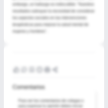
embargo, un hallazgo es indiscutible: "Nuestros
resultados subrayan la necesidad de considerar
los aspectos sociales en las intervenciones
terapéuticas para mejorar la salud mental de
mujeres y hombres".
Comentarios
Para ver los comentarios de colegas o
para expresar tu opinión debes iniciar