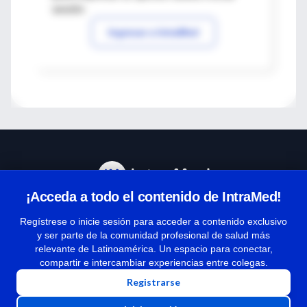
sesión
Ingresar a IntraMed
¡Acceda a todo el contenido de IntraMed!
Centro de Ayuda
Regístrese o inicie sesión para acceder a contenido exclusivo
y ser parte de la comunidad profesional de salud más
relevante de Latinoamérica. Un espacio para conectar,
Términos y condiciones
compartir e intercambiar experiencias entre colegas.
| Políticas de privacidad
Registrarse
| Todos los derechos reservados | Copyright 1997-2026