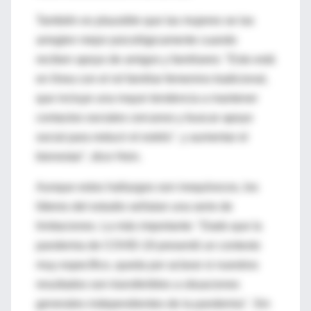
También es plausible que las mujeres se las
arreglen mejor psicológicamente cuando
reciben apoyo de amigos y familiares: "Esto está
en línea con el rol familiar femenino tradicional,
que incluye una mayor tendencia a mantener
contactos sociales cercanos y buscar apoyo
social para reducir el estrés". y aumentar el
bienestar", dice Hein.
Aunque estos hallazgos son inequívocos, los
líderes del estudio señalan una serie de
limitaciones. La más importante: "Dado que la
pandemia de COVID-19 presentó un contexto
muy específico, queda por aclarar si nuestros
resultados son transferibles a situaciones
generales independientes de la pandemia". Sin