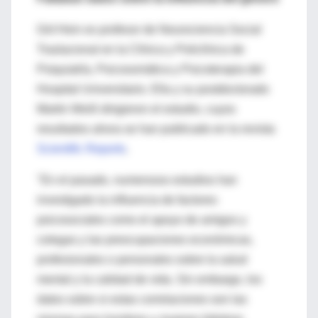
Grit Hein es profesor de Neurociencia Social
Traslacional en la Clínica y Policlínica de
Psiquiatría, Psicosomática y Psicoterapia del
Hospital Universitario. Ella y su postdoctorado
Martin Weiß dirigieron el estudio, cuyos
resultados ahora se han publicado en la revista
Scientific Reports
.
"En el pasado, numerosos estudios han
investigado la influencia de factores
psicosociales como el apoyo de amigos y
colegas y las preocupaciones económicas,
profesionales o personales sobre la salud
mental y la calidad de vida. Sin embargo, los
datos sobre si estas correlaciones son las