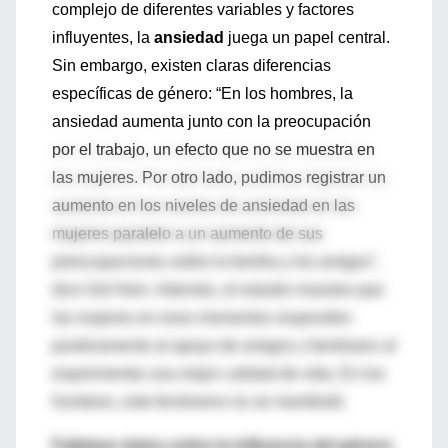
complejo de diferentes variables y factores
influyentes, la
ansiedad
juega un papel central.
Sin embargo, existen claras diferencias
específicas de género: “En los hombres, la
ansiedad aumenta junto con la preocupación
por el trabajo, un efecto que no se muestra en
las mujeres. Por otro lado, pudimos registrar un
aumento en los niveles de ansiedad en las
mujeres paralelo a un aumento de sus
preocupaciones sobre la familia y los amigos",
dice Grit Hein. Además, el estudio muestra que
las mujeres en esos momentos responden
positivamente al apoyo de amigos y familiares al
experimentar una mejor calidad de vida. En los
hombres, este fenómeno no se manifestó.
Faltaban datos sobre la influencia del género