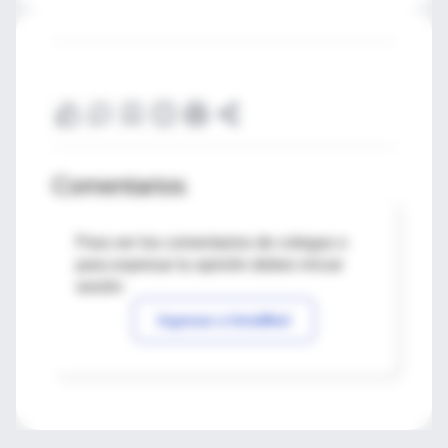
Comentarios
Para ver los comentarios de colegas o
para expresar tu opinión debes iniciar
sesión
Ingresar a IntraMed