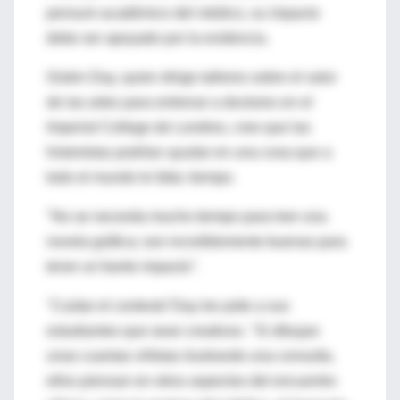
pensum académico del médico, su impacto
debe ser apoyado por la evidencia.
Giskin Day, quien dirige talleres sobre el valor
de las artes para entrenar a doctores en el
Imperial College de Londres, cree que las
historietas podrían ayudar en una cosa que a
todo el mundo le falta: tiempo.
"No se necesita mucho tiempo para leer una
novela gráfica; son increíblemente buenas para
tener un fuerte impacto".
"Cuidar el contexto"Day les pide a sus
estudiantes que sean creativos. "Si dibujan
unas cuantas viñetas ilustrando una consulta,
ellos piensan en otros aspectos del encuentro