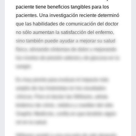
paciente tiene beneficios tangibles para los
pacientes. Una investigación reciente determinó
que las habilidades de comunicación del doctor
no sólo aumentan la satisfacción del enfermo,
sino también puede ayudar a mejorar su salud
física, aliviando síntomas de dolor y mejorando
los niveles de presión arterial y de glucosa en la
sangre.
Es muy pronto para evaluar el impacto más
amplio de las historietas en los resultados
clínicos. Pero el doctor Ian Williams, artista
británico de cómic, médico y coeditor del sitio
Graphic Medicine, confía en que tendrán algún
rol en la salud.
Williams asistió a una escuela de arte después