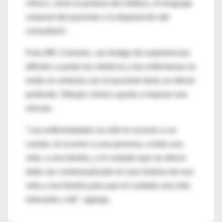
clínico, como la postura del médico, el lenguaje
corporal del paciente o la disposición del
consultorio".
Para MK Czerwiec, ser testigo de experiencias
difíciles cuando los médicos y las enfermeras no
están en sintonía con el paciente tiene un efecto
profundo. Dibujar cómics ayuda a mejorar ese
vínculo.
"Las enfermedades no sólo le ocurren a un
cuerpo, le ocurren a una persona, a toda una
vida, a una familia, y el cuidado que se ofrece
debe ser contextualizado en esa historia de esa
vida y esa familia para que el cuidado sea más
relevante y útil", agrega.