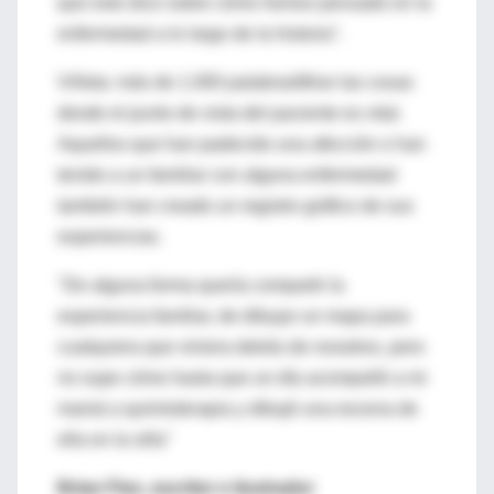
que esto dice sobre cómo hemos pensado en la
enfermedad a lo largo de la historia".
Viñeta: más de 1.000 palabrasMirar las cosas
desde el punto de vista del paciente es vital.
Aquellos que han padecido una afección o han
tenido a un familiar con alguna enfermedad
también han creado un registro gráfico de sus
experiencias.
"De alguna forma quería compartir la
experiencia familiar, de dibujar un mapa para
cualquiera que viniera detrás de nosotros, pero
no supe cómo hasta que un día acompañé a mi
mamá a quimioterapia y dibujé una escena de
ella en la silla"
Brian Fies, escritor e ilustrador