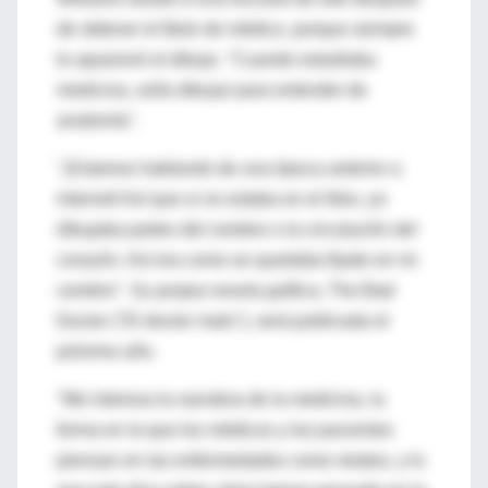
de obtener el título de médico, porque siempre
le apasionó el dibujo. "Cuando estudiaba
medicina, solía dibujar para entender de
anatomía".
"¡Estamos hablando de una época anterior a
internet! Así que si no estaba en el libro, yo
dibujaba partes del cerebro o la circulación del
corazón. Así era como se quedaba fijado en mi
cerebro". Su propia novela gráfica, The Bad
Doctor ("El doctor malo"), será publicada el
próximo año.
"Me interesa la narrativa de la medicina, la
forma en la que los médicos y los pacientes
piensan en las enfermedades como relatos, y lo