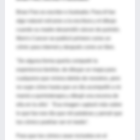
Brian Fies es escritor e ilustrador. Para él fue
algo natural volcarse a la escritura y el dibujo
cuando su madre desarrolló cáncer de pulmón.
Mom's Cancer se publicó primero como un
cómic para internet y después como un libro.
"De alguna forma quería compartir la
experiencia familiar, de dibujar un mapa para
cualquiera que viniera detrás de nosotros, pero
no supe cómo hasta que un día acompañé a mi
mamá a quimioterapia y dibujé una escena de
ella en la silla". "Esa imagen capturó más sobre
lo que fue ese día que mil palabras y pensé que
los cómics podrían ser el medio".
Para que los cómics sean incluidos en el