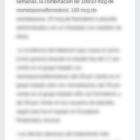
semanas, la combinación de 100/10 mcg de
mometasona/formoterol, 100 mcg de
mometasona, 10 mcg de formoterol o placebo
administrados con un inhalador con medidor de
dosis.
La incidencia del deterioro que causa el asma
(crisis graves) durante el estudio fue del 17 por
ciento en el grupo tratado con
mometasona/formoterol; del 28 por ciento en el
grupo tratado sólo con mometasona; del 45 por
ciento en el grupo tratado sólo con formoterol, y
del 46 por ciento en los usuarios de placebo,
según precisa el equipo en European
Respiratory Journal.
Los efectos adversos del tratamiento más