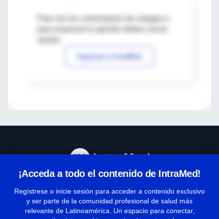
Para ver los comentarios de colegas o
para expresar tu opinión debes iniciar
sesión
Ingresar a IntraMed
¡Acceda a todo el contenido de IntraMed!
Centro de Ayuda
Regístrese o inicie sesión para acceder a contenido exclusivo
y ser parte de la comunidad profesional de salud más
relevante de Latinoamérica. Un espacio para conectar,
Términos y condiciones