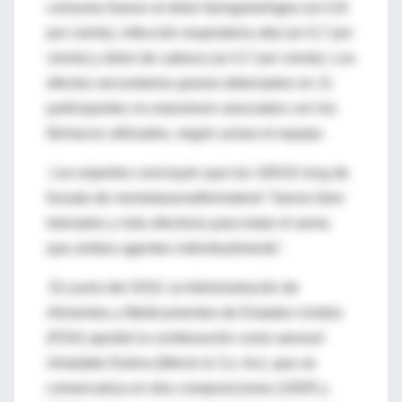
comunes fueron el dolor faringolaríngeo (un 0,8
por ciento), infección respiratoria alta (un 0,7 por
ciento) y dolor de cabeza (un 0,7 por ciento). Los
efectos secundarios graves detectados en 11
participantes no estuvieron asociados con los
fármacos utilizados, según aclara el equipo.
Los expertos concluyen que los 100/10 mcg de
furoato de mometasona/formoterol "fueron bien
tolerados y más efectivos para tratar el asma
que ambos agentes individualmente".
En junio del 2010, la Administración de
Alimentos y Medicamentos de Estados Unidos
(FDA) aprobó la combinación como aerosol
inhalable Dulera (Merck & Co, Inc), que se
comercializa en dos composiciones (100/5 y