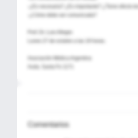
-¿Es necesaria? ¿Es importante? ¿Tiene efecto te
-¿Cómo debe ser comunicada?
Prof. Dr. Luis Allegro
Lunes 27 de octubre a las 19 horas.
Asociación Médica Argentina
Avda. Santa Fe 1171
Comentarios