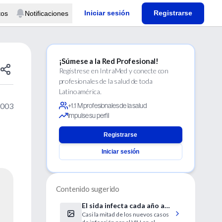
Iniciar sesión
Registrarse
tos
Notificaciones
¡Súmese a la Red Profesional!
Regístrese en IntraMed y conecte con
profesionales de la salud de toda
Latinoamérica.
2003
+1.1 M profesionales de la salud
Impulse su perfil
Registrarse
Iniciar sesión
Contenido sugerido
El sida infecta cada año a
Casi la mitad de los nuevos casos
2,5 millones de jóvenes en