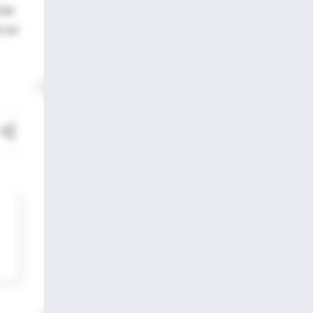
cas
n un