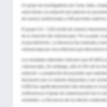
Un grupo de investigadores de Como, Italia, compar
rutina frente a la sedación por petición en pacie
de manera randomizada a 249 pacientes externos a
El grupo A (n = 125) recibió de manera intraven
de la inserción del colonoscopio. Por su parte, el
el procedimiento. La tolerancia fue evaluada a tra
colonoscopia por una enfermera que desconocía e
Los resultados obtenidos indicaron que 83 (66%) p
colonoscopía. Sin embargo, sólo el 23% de los ho
sedación. La proporción de pacientes que reporta
declararon que no estarían dispuestos a ser somet
0.005) fue significativamente más elevada en el gr
multivarianza el grupo de randomización fue la v
resultados. La frecuencia de los efectos colaterale