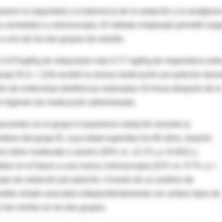
aron la seguridad y la tolerancia de la sedación y la analgesi
ntes sometidos a colonoscopía. El método empleado permitió asig
 uno de los dos grupos de estudio.
osa 0.07mg/Kg de midazolam más 0.77 mg/Kg de meperidina ante
 grupo B (n = 124) recibió la misma medicación por petición dura
vés de entrevistas telefónicas realizadas 24 horas después de la
l régimen de medicación administrado.
acientes en el grupo A requirieron sedación durante la
mbres del grupo B, cuya edad superaba los 60 años, requirió
ron dolor moderado o severo (34% vs. 12.1%, p <0.001) y
idos en el futuro a una nueva colonoscopía (22% vs. 9.7%, p <
upo de sedación por petición. A través de un análisis de
ariable simple asociada independientemente con ambos tipos de
s fue similar en los dos grupos.