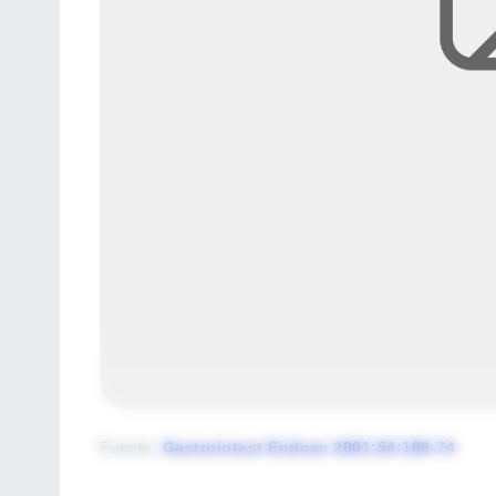
Fuente
:
Gastrointest Endosc 2001;54:169-74