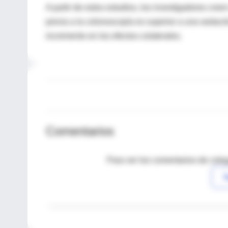
A partir de estos estudios, los investigadores cree
previa a la colonoscopía es superior a una sedació
incremento en los efectos colaterales.
Comentarios
Para ver los comentarios de coleg
I