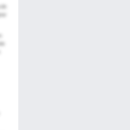
a de
nar
s
nte