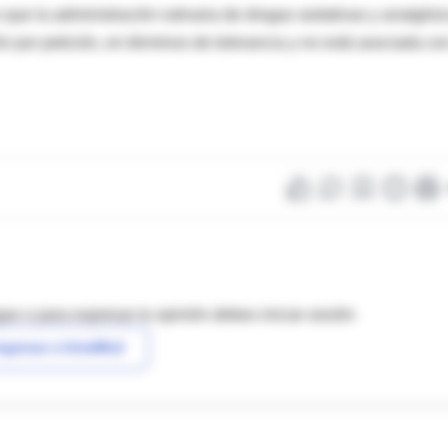
n que la administración rutinaria de drogas sedativas y analgési
n por petición, en términos de tolerancia y no está asociada co
as o para expresar tu opinión debes iniciar sesión
ngresar a IntraMed