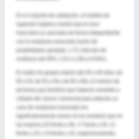
En el conjunto de validación, el modelo de
regresión logística mostró que el sexo
masculino se asociaba de forma independiente
con la neoplasia avanzada (razón de
posibilidades ajustada: 1,73; intervalo de
confianza del 95%: 1,52 a 1,98; p<0,001).
En todos los grupos etarios (de 40 a 49 años, de
50 a 54, de 55 a 59 y de 60 a 66), el número de
personas que tendrían que haberse sometido a
cribado del cáncer colorrectal para detectar un
caso de neoplasia avanzada era
significativamente menor en los hombres que en
las mujeres (23 frente a 36, 17 frente a 28, 12
frente a 22 y 10 frente a 18, respectivamente).