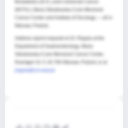
Biostatistics (E.K.) and Colorectal Cancer
(M.P.N.), Maria Sklodowska-Curie Memorial
Cancer Center and Institute of Oncology — all in
Warsaw, Poland.
Address reprint requests to Dr. Regula at the
Department of Gastroenterology, Maria
Sklodowska-Curie Memorial Cancer Center,
Roentgen St. 5, 02-784 Warsaw, Poland, or at
jregula@coi.waw.pl
.