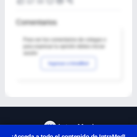
Comentarios
Para ver los comentarios de colegas o
para expresar tu opinión debes iniciar
sesión
Ingresar a IntraMed
¡Acceda a todo el contenido de IntraMed!