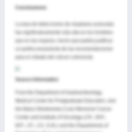
Conclusiones
La tasa de detecciones de neoplasia avanzada
fue significativamente más alta en los hombres
que en las mujeres, hecho que podría justificar
un perfeccionamiento de las recomendaciones
para el cribado del cáncer colorrectal.
Source Information
From the Department of Gastroenterology,
Medical Center for Postgraduate Education, and
the Maria Sklodowska-Curie Memorial Cancer
Center and Institute of Oncology (J.R., M.R.,
M.P., J.P., J.O., E.B.); and the Departments of